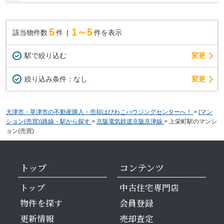
みです
5
1～5
該当物件数
件
件を表示
駅で絞り込む
変更
変更
絞り込み条件：
なし
大津市・草津市の不動産購入・売却はびわこハウジングセンターへ！
>
(マン
ション(売買))路線・駅から探す
>
京阪電気鉄道京阪京津線
>
上栄町駅のマンシ
ョン(売買)
トップ
コンテンツ
トップ
中古住宅専門店
物件を探す
会員登録
更新情報
売却査定