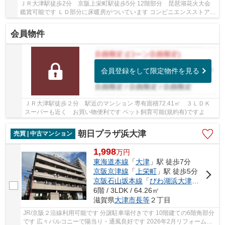
ＪＲ大津駅徒歩2分 京阪上栄町駅徒歩5分 12階部分 琵琶湖花火大会
鑑賞可能です ＬＤ部分に床暖房がついています コンビニエンスストア、
スーパー近くです 投資用としてもおすすめです
会員物件
会員登録をして限定物件を見る
ＪＲ大津駅徒歩２分 駅近のマンション 専有面積72.41㎡ ３ＬＤＫ
スーパーも近く お買い物便利です ペット飼育可能(規約有)ですよ
朝日プラザ浜大津
売買 | 中古マンション
1,998
万
円
東海道本線
「
大津
」駅 徒歩7分
京阪京津線
「
上栄町
」駅 徒歩5分
京阪石山坂本線
「
びわ湖浜大津
」駅 徒歩
6階 / 3LDK / 64.26㎡
滋賀県
大津市
長等
２丁目
JR/京阪２沿線利用可能です 分譲駐車場付きです 10階建ての6階角部分
です 広々バルコニーで陽当り・通風良好です 2026年2月リフォーム済