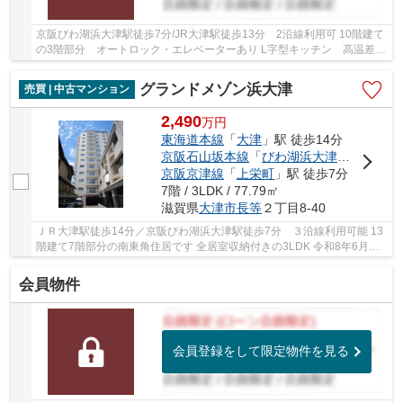
京阪びわ湖浜大津駅徒歩7分/JR大津駅徒歩13分 2沿線利用可 10階建て
の3階部分 オートロック・エレベーターあり L字型キッチン 高温差湯
式 クッションフロア 続き和室 小学校・ス...
グランドメゾン浜大津
売買 | 中古マンション
2,490
万
円
東海道本線
「
大津
」駅 徒歩14分
京阪石山坂本線
「
びわ湖浜大津
」駅 徒歩7
京阪京津線
「
上栄町
」駅 徒歩7分
7階 / 3LDK / 77.79㎡
滋賀県
大津市
長等
２丁目8-40
ＪＲ大津駅徒歩14分／京阪びわ湖浜大津駅徒歩7分 ３沿線利用可能 13
階建て7階部分の南東角住居です 全居室収納付きの3LDK 令和8年6月リ
フォーム済みのお部屋 空家につき即引渡し可能です
会員物件
会員登録をして限定物件を見る