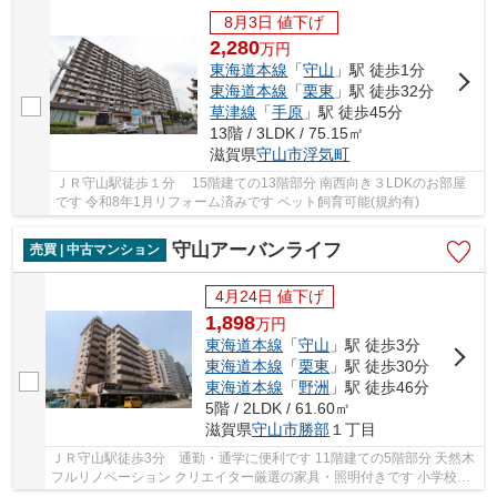
8月3日 値下げ
2,280
万
円
東海道本線
「
守山
」駅 徒歩1分
東海道本線
「
栗東
」駅 徒歩32分
草津線
「
手原
」駅 徒歩45分
13階 / 3LDK / 75.15㎡
滋賀県
守山市
浮気町
ＪＲ守山駅徒歩１分 15階建ての13階部分 南西向き３LDKのお部屋
です 令和8年1月リフォーム済みです ペット飼育可能(規約有)
守山アーバンライフ
売買 | 中古マンション
4月24日 値下げ
1,898
万
円
東海道本線
「
守山
」駅 徒歩3分
東海道本線
「
栗東
」駅 徒歩30分
東海道本線
「
野洲
」駅 徒歩46分
5階 / 2LDK / 61.60㎡
滋賀県
守山市
勝部
１丁目
ＪＲ守山駅徒歩3分 通勤・通学に便利です 11階建ての5階部分 天然木
フルリノベーション クリエイター厳選の家具・照明付きです 小学校ま
で徒歩4分