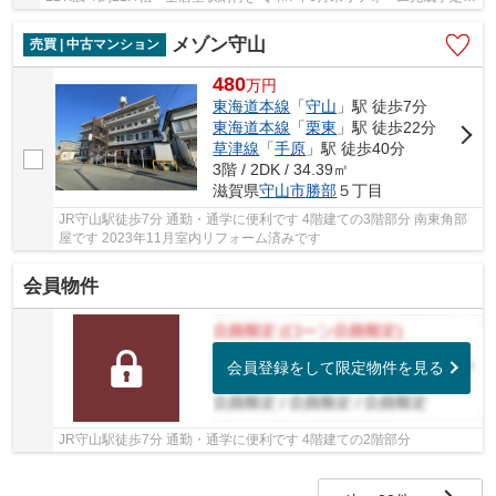
給湯器交換 バロー守山店まで徒歩10分です
メゾン守山
売買 | 中古マンション
480
万
円
東海道本線
「
守山
」駅 徒歩7分
東海道本線
「
栗東
」駅 徒歩22分
草津線
「
手原
」駅 徒歩40分
3階 / 2DK / 34.39㎡
滋賀県
守山市
勝部
５丁目
JR守山駅徒歩7分 通勤・通学に便利です 4階建ての3階部分 南東角部
屋です 2023年11月室内リフォーム済みです
会員物件
会員登録をして限定物件を見る
JR守山駅徒歩7分 通勤・通学に便利です 4階建ての2階部分