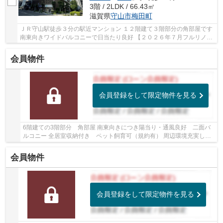
3階 / 2LDK / 66.43㎡
滋賀県
守山市
梅田町
ＪＲ守山駅徒歩３分の駅近マンション １２階建て３階部分の角部屋です
南東向きワイドバルコニーで日当たり良好 【２０２６年７月フルリノベ
ーション完成】 間取り変更／水回り／壁・...
会員物件
会員登録をして限定物件を見る
6階建ての3階部分 角部屋 南東向きにつき陽当り・通風良好 二面バ
ルコニー 全居室収納付き ペット飼育可（規約有） 周辺環境充実して
います
会員物件
会員登録をして限定物件を見る