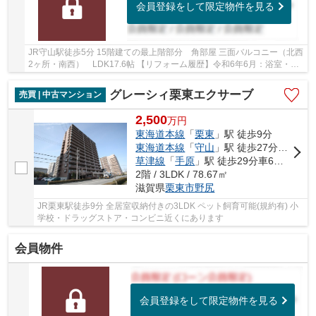
会員登録をして限定物件を見る
JR守山駅徒歩5分 15階建ての最上階部分 角部屋 三面バルコニー（北西
2ヶ所・南西） LDK17.6帖 【リフォーム履歴】令和6年6月：浴室・給
湯器交換 小学校・スーパー徒歩5分圏内です
グレーシィ栗東エクサーブ
売買 | 中古マンション
2,500
万
円
東海道本線
「
栗東
」駅 徒歩9分
東海道本線
「
守山
」駅 徒歩27分車4分 2.0km
草津線
「
手原
」駅 徒歩29分車6分 2.0km
2階 / 3LDK / 78.67㎡
滋賀県
栗東市
野尻
JR栗東駅徒歩9分 全居室収納付きの3LDK ペット飼育可能(規約有) 小
学校・ドラッグストア・コンビニ近くにあります
会員物件
会員登録をして限定物件を見る