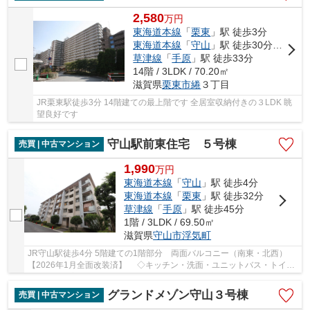
2,580
万
円
東海道本線
「
栗東
」駅 徒歩3分
東海道本線
「
守山
」駅 徒歩30分車4分 3.2km
草津線
「
手原
」駅 徒歩33分
14階 / 3LDK / 70.20㎡
滋賀県
栗東市
綣
３丁目
JR栗東駅徒歩3分 14階建ての最上階です 全居室収納付きの３LDK 眺
望良好です
守山駅前東住宅 ５号棟
売買 | 中古マンション
1,990
万
円
東海道本線
「
守山
」駅 徒歩4分
東海道本線
「
栗東
」駅 徒歩32分
草津線
「
手原
」駅 徒歩45分
1階 / 3LDK / 69.50㎡
滋賀県
守山市
浮気町
JR守山駅徒歩4分 5階建ての1階部分 両面バルコニー（南東・北西）
【2026年1月全面改装済】 ◇キッチン・洗面・ユニットバス・トイレ
新調 ◇全室クロス貼替・フロアタイル上貼・畳新...
グランドメゾン守山３号棟
売買 | 中古マンション