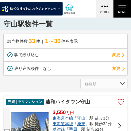
守山駅物件一覧
33
1～30
該当物件数
件
件を表示
駅で絞り込む
変更
変更
絞り込み条件：
なし
藤和ハイタウン守山
売買 | 中古マンション
3,550
万
円
東海道本線
「
守山
」駅 徒歩3分
東海道本線
「
栗東
」駅 徒歩32分
草津線
「
手原
」駅 徒歩51分