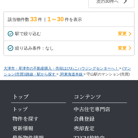
次の30件へ
33
1～30
該当物件数
件
件を表示
駅で絞り込む
変更
変更
絞り込み条件：
なし
大津市・草津市の不動産購入・売却はびわこハウジングセンターへ！
>
(マン
ション(売買))路線・駅から探す
>
JR東海道本線
>
守山駅のマンション(売買)
トップ
コンテンツ
トップ
中古住宅専門店
物件を探す
会員登録
更新情報
売却査定
最新物件情報
TVCM放映中