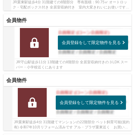
JR栗東駅徒歩4分 31階建ての8階部分 専有面積：90.75㎡ オートロッ
ク・宅配ボックス付き 全居室収納付き 室内大変きれいにお使いです
小学校・スーパー徒歩10分圏内です
会員物件
会員登録をして限定物件を見る
JR守山駅徒歩11分 13階建ての8階部分 全居室収納付きの３LDK スー
パー・小学校近くにあります
会員物件
会員登録をして限定物件を見る
JR栗東駅徒歩4分 31階建てマンションの22階部分 ペット飼育可能(規約
有) 令和7年10月リフォーム済みです アル・プラザ栗東近く お買い物
便利です