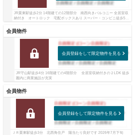
JR栗東駅徒歩2分 14階建ての12階部分 南西向きバルコニー 全居室収
納付き オートロック 宅配ボックスあり スーパー・コンビニ徒歩5分
圏内です
会員物件
会員登録をして限定物件を見る
JR守山駅徒歩4分 16階建ての4階部分 全居室収納付きの２LDK 徒歩
圏内に商業施設が充実
会員物件
会員登録をして限定物件を見る
ＪＲ栗東駅徒歩3分 北西角住戸 陽当たり良好です 2026年7月下旬