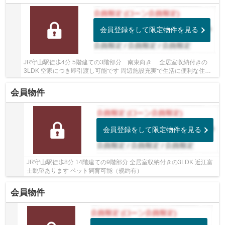
会員登録をして限定物件を見る
JR守山駅徒歩4分 5階建ての3階部分 南東向き 全居室収納付きの
3LDK 空家につき即引渡し可能です 周辺施設充実で生活に便利な住環
境です
会員物件
会員登録をして限定物件を見る
JR守山駅徒歩8分 14階建ての9階部分 全居室収納付きの3LDK 近江富
士眺望あります ペット飼育可能（規約有）
会員物件