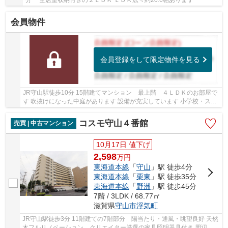
分 全居室収納付きの２ＬＤＫ ＬＤＫ広々約20.6帖あります
会員物件
会員登録をして限定物件を見る
JR守山駅徒歩10分 15階建てマンション 最上階 ４ＬＤＫのお部屋で
す 吹抜けになった中庭があります 設備が充実しています 小学校・スー
パー近くです
コスモ守山４番館
売買 | 中古マンション
10月17日 値下げ
2,598
万
円
東海道本線
「
守山
」駅 徒歩4分
東海道本線
「
栗東
」駅 徒歩35分
東海道本線
「
野洲
」駅 徒歩45分
7階 / 3LDK / 68.77㎡
滋賀県
守山市
浮気町
JR守山駅徒歩3分 11階建ての7階部分 陽当たり・通風・眺望良好 天然
木フルリノベーション クリエイター厳選の家具照明器具付き 周辺環