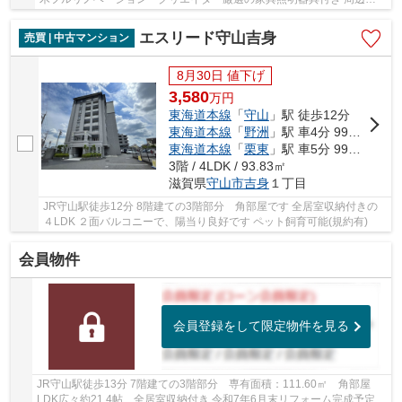
境充実しています
エスリード守山吉身
売買 | 中古マンション
8月30日 値下げ
3,580
万
円
東海道本線
「
守山
」駅 徒歩12分
東海道本線
「
野洲
」駅 車4分 999.9km
東海道本線
「
栗東
」駅 車5分 999.9km
3階 / 4LDK / 93.83㎡
滋賀県
守山市
吉身
１丁目
JR守山駅徒歩12分 8階建ての3階部分 角部屋です 全居室収納付きの
４LDK ２面バルコニーで、陽当り良好です ペット飼育可能(規約有)
会員物件
会員登録をして限定物件を見る
JR守山駅徒歩13分 7階建ての3階部分 専有面積：111.60㎡ 角部屋
LDK広々約21.4帖 全居室収納付き 令和7年6月末リフォーム完成予定：