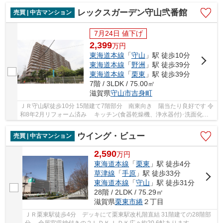
レックスガーデン守山弐番館
売買 | 中古マンション
7月24日 値下げ
2,399
万
円
東海道本線
「
守山
」駅 徒歩10分
東海道本線
「
野洲
」駅 徒歩39分
東海道本線
「
栗東
」駅 徒歩39分
7階 / 3LDK / 75.00㎡
滋賀県
守山市
吉身町
ＪＲ守山駅徒歩10分 15階建て7階部分 南東向き 陽当たり良好です 令
和8年2月リフォーム済み キッチン(食器乾燥機、浄水器付)･洗面化粧
台･トイレ･ユニットバス(乾燥機付き)新調 ...
ウイング・ビュー
売買 | 中古マンション
2,590
万
円
東海道本線
「
栗東
」駅 徒歩4分
草津線
「
手原
」駅 徒歩33分
東海道本線
「
守山
」駅 徒歩31分
28階 / 2LDK / 75.29㎡
滋賀県
栗東市
綣
２丁目
ＪＲ栗東駅徒歩4分 デッキにて栗東駅改札階直結 31階建ての28階部