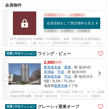
会員物件
会員登録をして限定物件を見る
JR守山駅徒歩4分 16階建ての10階部分 南東・南西部屋 全居室6帖以
上・収納付き 二面バルコニー 【2015年9月リフォーム済み】 システ
ムキッチン（食洗機付）・浴室・洗面化粧台・ト...
ウイング・ビュー
売買 | 中古マンション
2,880
万
円
東海道本線
「
栗東
」駅 徒歩4分
草津線
「
手原
」駅 徒歩33分
東海道本線
「
守山
」駅 徒歩31分
5階 / 3LDK / 75.29㎡
滋賀県
栗東市
綣
２丁目
令和8年4月 リフォーム完成済み 即お引渡し可能です キッチン新調
(食器洗浄乾燥機、浄水器一体型水栓、ガラストップコンロ) 浴室新調
(追焚機能付、浴室換気乾燥機新調) 洗面台...
グレーシィ栗東オーブ
売買 | 中古マンション