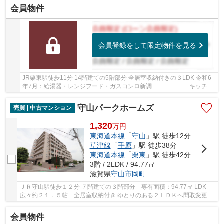
会員物件
会員登録をして限定物件を見る
JR栗東駅徒歩11分 14階建ての5階部分 全居室収納付きの３LDK 令和6
年7月：給湯器・レンジフード・ガスコンロ新調 キッチン
水栓・便座交換
守山パークホームズ
売買 | 中古マンション
1,320
万
円
東海道本線
「
守山
」駅 徒歩12分
草津線
「
手原
」駅 徒歩38分
東海道本線
「
栗東
」駅 徒歩42分
3階 / 2LDK / 94.77㎡
滋賀県
守山市
岡町
ＪＲ守山駅徒歩１２分 ７階建ての３階部分 専有面積：94.77㎡ LDK
広々約２１．５帖 全居室収納付き ゆとりのある２ＬＤＫへ間取変更済
み スーパー・コンビニ・小学校まで徒歩10分圏...
会員物件