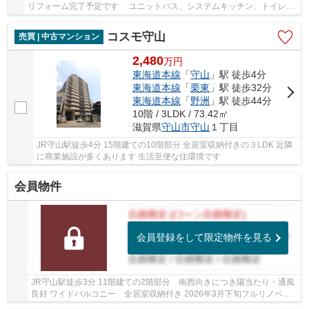
リフォーム完了予定です ユニットバス、システムキッチン、トイレ交
換 洗面化粧台 食器洗浄乾燥機 建具交換 ...
コスモ守山
売買 | 中古マンション
2,480
万
円
東海道本線
「
守山
」駅 徒歩4分
東海道本線
「
栗東
」駅 徒歩32分
東海道本線
「
野洲
」駅 徒歩44分
10階 / 3LDK / 73.42㎡
滋賀県
守山市
守山
１丁目
JR守山駅徒歩4分 15階建ての10階部分 全居室収納付きの３LDK 近隣
に商業施設が多くあります 生活至便な住環境です
会員物件
会員登録をして限定物件を見る
JR守山駅徒歩3分 11階建ての2階部分 南西向きにつき陽当たり・通風
良好 ワイドバルコニー 全居室収納付き 2026年3月下旬フルリノベー
ション完成