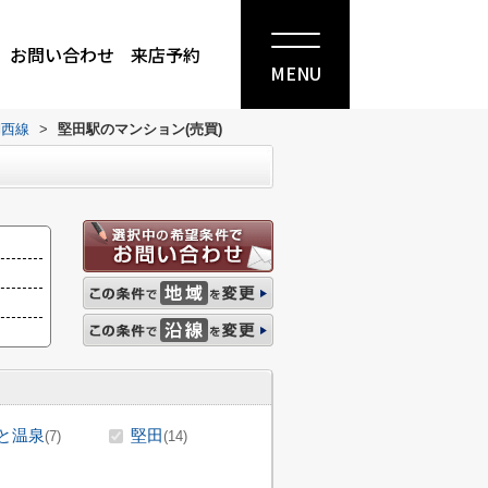
お問い合わせ
来店予約
MENU
湖西線
>
堅田駅のマンション(売買)
と温泉
堅田
(7)
(14)