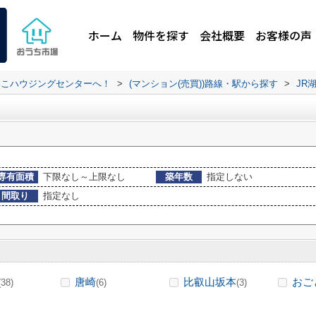
ホーム
物件を探す
会社概要
お客様の声
わこハウジングセンターへ！
>
(マンション(売買))路線・駅から探す
>
JR
専有面積
下限なし～上限なし
築年数
指定しない
間取り
指定なし
唐崎
比叡山坂本
おご
(38)
(6)
(3)