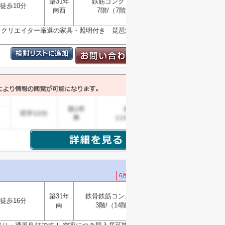
築31年
鉄筋コンクリート
徒歩10分
選択
南西
7階/（7階建）
▼
き クリエイター厳選の家具・照明付き 琵琶湖眺望あり
6月18日 値下げ
築31年
鉄骨鉄筋コンクリート
徒歩16分
選択
南
3階/（14階建）
▼