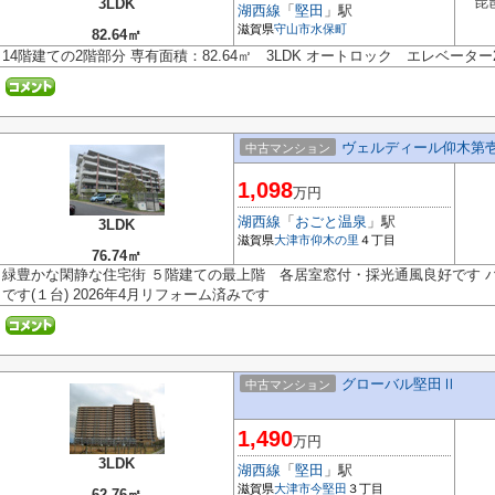
琵
3LDK
湖西線
「
堅田
」駅
滋賀県
守山市
水保町
82.64㎡
14階建ての2階部分 専有面積：82.64㎡ 3LDK オートロック エレベータ
ヴェルディール仰木第
中古マンション
1,098
万円
湖西線
「
おごと温泉
」駅
3LDK
滋賀県
大津市
仰木の里
４丁目
76.74㎡
緑豊かな閑静な住宅街 ５階建ての最上階 各居室窓付・採光通風良好です 
です(１台) 2026年4月リフォーム済みです
グローバル堅田Ⅱ
中古マンション
1,490
万円
3LDK
湖西線
「
堅田
」駅
滋賀県
大津市
今堅田
３丁目
62.76㎡