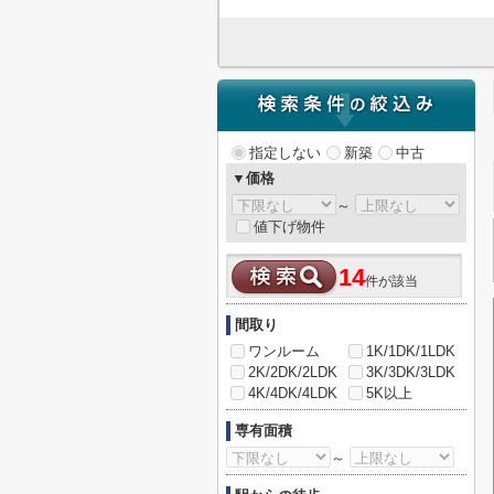
指定しない
新築
中古
▼価格
～
値下げ物件
14
件が該当
間取り
ワンルーム
1K/1DK/1LDK
2K/2DK/2LDK
3K/3DK/3LDK
4K/4DK/4LDK
5K以上
専有面積
～