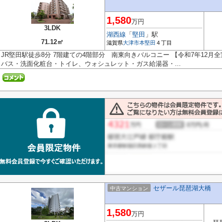
1,580
万円
3LDK
湖西線
「
堅田
」駅
71.12㎡
滋賀県
大津市
本堅田
４丁目
JR堅田駅徒歩8分 7階建ての4階部分 南東向きバルコニー 【令和7年12
バス・洗面化粧台・トイレ、ウォシュレット・ガス給湯器・...
セザール琵琶湖大橋
中古マンション
1,580
万円