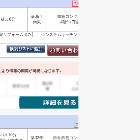
7月24日 値下げ
築36年
鉄筋コンクリート
徒歩8分
選択
南東
4階/（7階建）
▼
月全室リフォーム済み】 ◇システムキッチン・ユニット
7月2日 値下げ
バス10分
築32年
鉄骨鉄筋コンクリート
選択