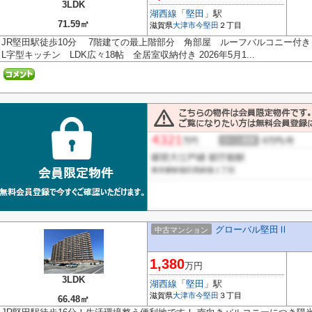
3LDK
湖西線
「
堅田
」駅
71.59㎡
滋賀県
大津市
今堅田
２丁目
JR堅田駅徒歩10分 7階建ての最上階部分 角部屋 ルーフバルコニー付
L字型キッチン LDK広々18帖 全居室収納付き 2026年5月1...
グローバル堅田Ⅱ
中古マンション
1,380
万円
3LDK
湖西線
「
堅田
」駅
滋賀県
大津市
今堅田
３丁目
66.48㎡