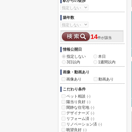
駅からの徒歩
築年数
14
件が該当
情報公開日
指定しない
本日
3日以内
1週間以内
画像・動画あり
画像あり
動画あり
こだわり条件
ペット相談
(-)
陽当り良好
(-)
閑静な住宅地
(-)
デザイナーズ
(-)
リフォーム済
(-)
リノベーション済
(-)
眺望良好
(-)