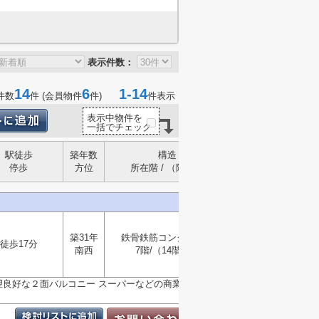
表示件数：
14
6
1-14
件数
件 (会員物件
件)
件表示
表示中物件を
一括でチェック
駅徒歩
築年数
構造
停歩
方位
所在階 / （階建）
築31年
鉄骨鉄筋コンクリート
徒歩17分
南西
7階/（14階建）
選択
▼
望良好な２面バルコニー スーパーなどの商業施設、総合