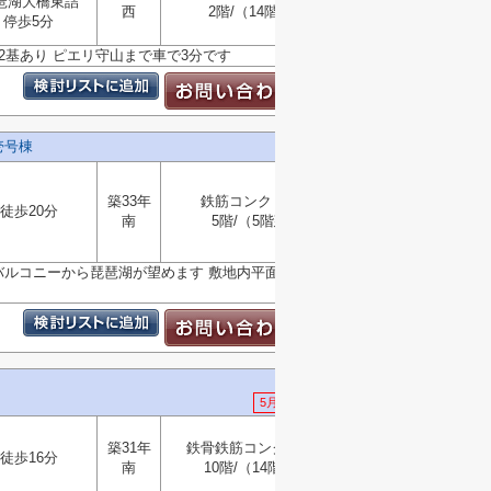
琶湖大橋東詰
▼
西
2階/（14階建）
停歩5分
ー2基あり ピエリ守山まで車で3分です
壱号棟
築33年
鉄筋コンクリート
徒歩20分
南
5階/（5階建）
選択
▼
バルコニーから琵琶湖が望めます 敷地内平面駐車場無料
5月21日 値下げ
築31年
鉄骨鉄筋コンクリート
選択
徒歩16分
▼
南
10階/（14階建）