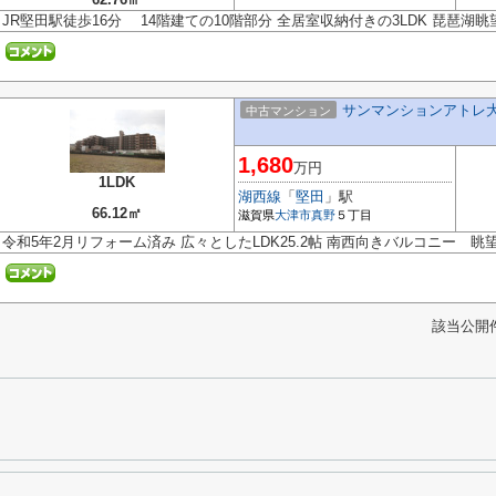
JR堅田駅徒歩16分 14階建ての10階部分 全居室収納付きの3LDK 琵琶湖
サンマンションアトレ
中古マンション
1,680
万円
1LDK
湖西線
「
堅田
」駅
66.12㎡
滋賀県
大津市
真野
５丁目
令和5年2月リフォーム済み 広々としたLDK25.2帖 南西向きバルコニー 
該当公開