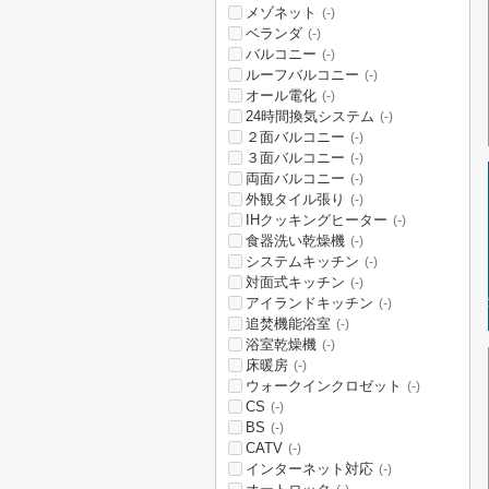
メゾネット
(-)
ベランダ
(-)
バルコニー
(-)
ルーフバルコニー
(-)
オール電化
(-)
24時間換気システム
(-)
２面バルコニー
(-)
３面バルコニー
(-)
両面バルコニー
(-)
外観タイル張り
(-)
IHクッキングヒーター
(-)
食器洗い乾燥機
(-)
システムキッチン
(-)
対面式キッチン
(-)
アイランドキッチン
(-)
追焚機能浴室
(-)
浴室乾燥機
(-)
床暖房
(-)
ウォークインクロゼット
(-)
CS
(-)
BS
(-)
CATV
(-)
インターネット対応
(-)