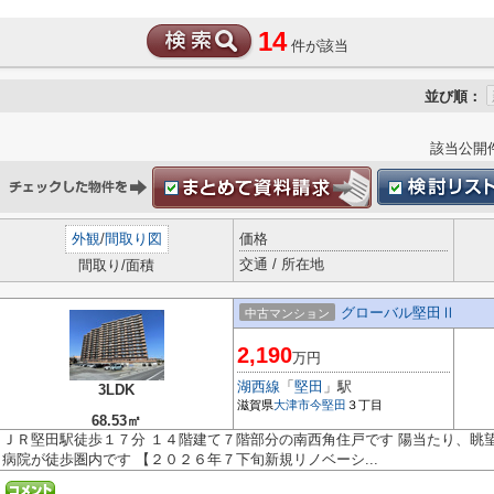
14
件が該当
並び順：
該当公開
外観
/
間取り図
価格
交通 / 所在地
間取り/面積
グローバル堅田Ⅱ
中古マンション
2,190
万円
湖西線
「
堅田
」駅
3LDK
滋賀県
大津市
今堅田
３丁目
68.53㎡
ＪＲ堅田駅徒歩１７分 １４階建て７階部分の南西角住戸です 陽当たり、眺
病院が徒歩圏内です 【２０２６年７下旬新規リノベーシ...