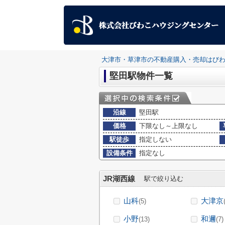
大津市・草津市の不動産購入・売却はび
堅田駅物件一覧
沿線
堅田駅
価格
下限なし～上限なし
駅徒歩
指定しない
設備条件
指定なし
JR湖西線
駅で絞り込む
山科
大津京
(5)
小野
和邇
(13)
(7)