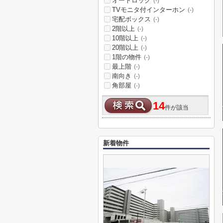
オートロック
(-)
TVモニタ付インターホン
(-)
宅配ボックス
(-)
2階以上
(-)
10階以上
(-)
20階以上
(-)
1階の物件
(-)
最上階
(-)
南向き
(-)
角部屋
(-)
14
件が該当
新着物件