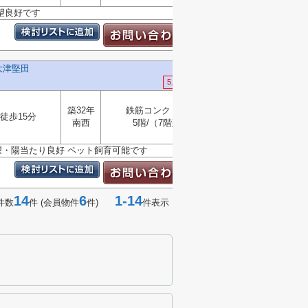
眺望良好です
大津堅田
5月8日 値下げ
築32年
鉄筋コンクリート
選択
徒歩15分
▼
南西
5階/（7階建）
眺望・陽当たり良好 ペット飼育可能です
14
6
1-14
件数
件 (会員物件
件)
件表示