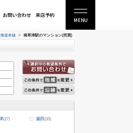
お問い合わせ
来店予約
MENU
東海道本線
>
南草津駅のマンション(売買)
津
瀬田
(27)
(33)