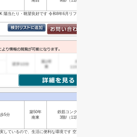
南西
9階/（11階建）
選択
▼
DK 陽当たり・眺望良好です 令和8年6月リフォーム済み
築50年
鉄筋コンクリート
歩5分
南東
3階/（11階建）
選択
▼
も充実しているので、生活に便利な環境です 空家につき即