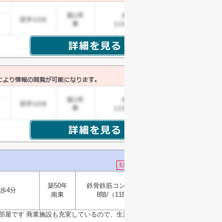
5月18日 値下げ
築50年
鉄骨鉄筋コンクリート
歩4分
選択
南東
8階/（11階建）
▼
のお部屋です 商業施設も充実しているので、生活に便利な