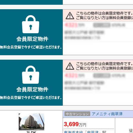
アメニティ南草津
中古マンション
3,699
万円
徒
東海道本線
「
南草津
」駅
3LDK