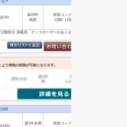
クセア
築20年
鉄筋コンクリート
歩3分
南西
12階/（15階建）
選択
▼
12階部分 床暖房、ディスポーザーがあります ペット飼
新浜町
築1年未満
鉄筋コンクリート
歩19分