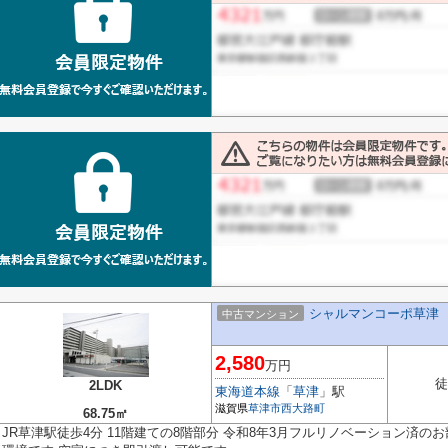
シャルマンコーポ草津
中古マンション
2,580
万円
徒
2LDK
東海道本線
「
草津
」駅
滋賀県
草津市
西大路町
68.75㎡
JR草津駅徒歩4分 11階建ての8階部分 令和8年3月フルリノベーション済