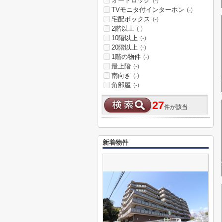
オートロック
(-)
TVモニタ付インターホン
(-)
宅配ボックス
(-)
2階以上
(-)
10階以上
(-)
20階以上
(-)
1階の物件
(-)
最上階
(-)
南向き
(-)
角部屋
(-)
27
件が該当
新着物件