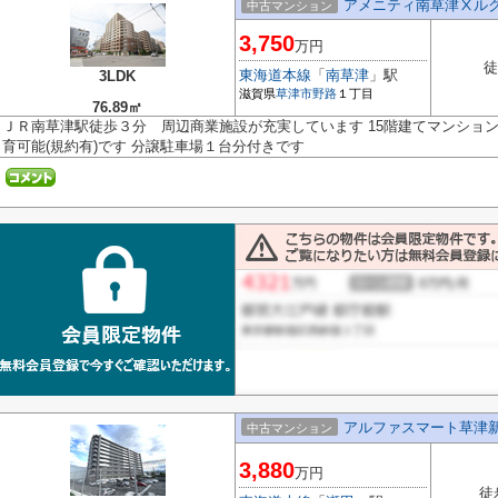
アメニティ南草津Ⅹル
中古マンション
3,750
万円
徒
東海道本線
「
南草津
」駅
3LDK
滋賀県
草津市
野路
１丁目
76.89㎡
ＪＲ南草津駅徒歩３分 周辺商業施設が充実しています 15階建てマンション
育可能(規約有)です 分譲駐車場１台分付きです
アルファスマート草津
中古マンション
3,880
万円
徒