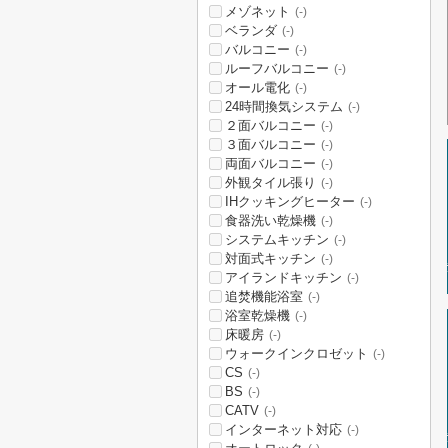
メゾネット
(-)
ベランダ
(-)
バルコニー
(-)
ルーフバルコニー
(-)
オール電化
(-)
24時間換気システム
(-)
２面バルコニー
(-)
３面バルコニー
(-)
両面バルコニー
(-)
外観タイル張り
(-)
IHクッキングヒーター
(-)
食器洗い乾燥機
(-)
システムキッチン
(-)
対面式キッチン
(-)
アイランドキッチン
(-)
追焚機能浴室
(-)
浴室乾燥機
(-)
床暖房
(-)
ウォークインクロゼット
(-)
CS
(-)
BS
(-)
CATV
(-)
インターネット対応
(-)