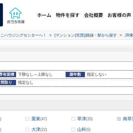
ホーム
物件を探す
会社概要
お客様の声
わこハウジングセンターへ！
>
(マンション(売買))路線・駅から探す
>
JR
専有面積
下限なし～上限なし
築年数
指定しない
間取り
指定なし
栗東
草津
南草
)
(47)
(33)
大津
山科
)
(22)
(5)