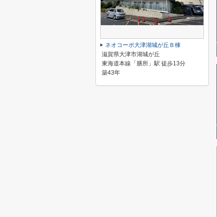
ネオコーポ大津湖城が丘Ｂ棟
滋賀県大津市湖城が丘
東海道本線「膳所」駅 徒歩13分
築43年