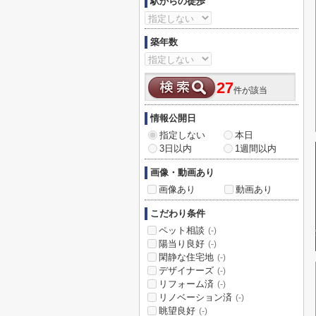
駅からの徒歩
築年数
27
件が該当
情報公開日
指定しない
本日
3日以内
1週間以内
画像・動画あり
画像あり
動画あり
こだわり条件
ペット相談
(-)
陽当り良好
(-)
閑静な住宅地
(-)
デザイナーズ
(-)
リフォーム済
(-)
リノベーション済
(-)
眺望良好
(-)