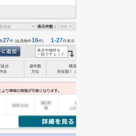
表示件数：
27
16
1-27
数
件 (会員物件
件)
件表示
表示中物件を
一括でチェック
駅徒歩
築年数
構造
停歩
方位
所在階 / （階建）