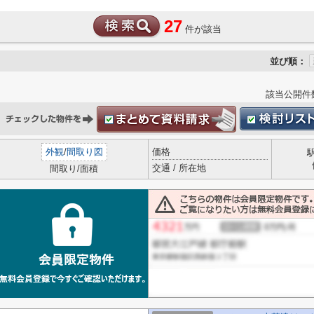
27
件が該当
並び順：
該当公開件
外観
/
間取り図
価格
交通 / 所在地
間取り/面積