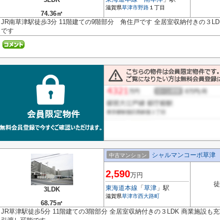
滋賀県
草津市
野路
１丁目
74.36㎡
JR南草津駅徒歩3分 11階建ての9階部分 角住戸です 全居室収納付きの３L
です
シャルマンコーポ草津
中古マンション
2,590
万円
徒
東海道本線
「
草津
」駅
3LDK
滋賀県
草津市
西大路町
68.75㎡
JR草津駅徒歩5分 11階建ての3階部分 全居室収納付きの３LDK 商業施設