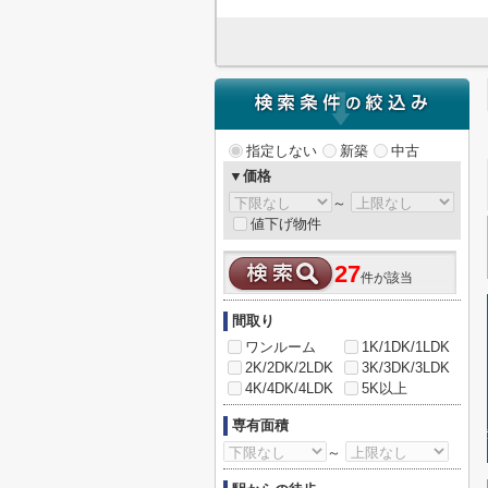
指定しない
新築
中古
▼価格
～
値下げ物件
27
件が該当
間取り
ワンルーム
1K/1DK/1LDK
2K/2DK/2LDK
3K/3DK/3LDK
4K/4DK/4LDK
5K以上
専有面積
～