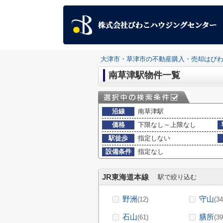
大津市・草津市の不動産購入・売却はび
南草津駅物件一覧
沿線
南草津駅
価格
下限なし～上限なし
駅徒歩
指定しない
設備条件
指定なし
JR東海道本線
駅で絞り込む
野洲
守山
(12)
(34
石山
膳所
(61)
(39