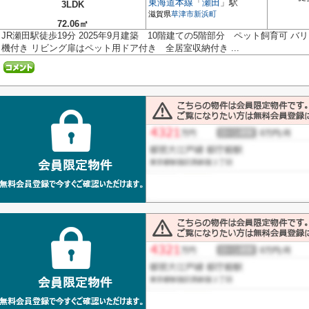
東海道本線
「
瀬田
」駅
3LDK
滋賀県
草津市
新浜町
72.06㎡
JR瀬田駅徒歩19分 2025年9月建築 10階建ての5階部分 ペット飼育可
機付き リビング扉はペット用ドア付き 全居室収納付き ...