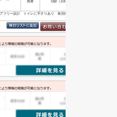
南東
5階/（10階建）
選択
▼
 バリアフリー設計 トイレに手すりあり 食洗機・浴室乾燥