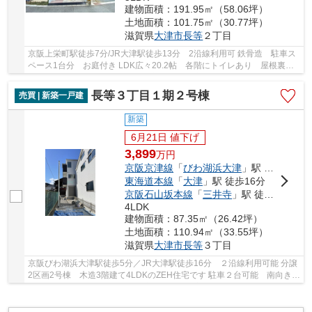
建物面積：191.95㎡（58.06坪）
土地面積：101.75㎡（30.77坪）
滋賀県
大津市
長等
２丁目
京阪上栄町駅徒歩7分/JR大津駅徒歩13分 2沿線利用可 鉄骨造 駐車ス
ペース1台分 お庭付き LDK広々20.2帖 各階にトイレあり 屋根裏収
納あり 【令和8年4月リフォーム済み】 外壁塗...
長等３丁目１期２号棟
売買 | 新築一戸建
新築
6月21日 値下げ
3,899
万
円
京阪京津線
「
びわ湖浜大津
」駅 徒歩5分
東海道本線
「
大津
」駅 徒歩16分
京阪石山坂本線
「
三井寺
」駅 徒歩6分
4LDK
建物面積：87.35㎡（26.42坪）
土地面積：110.94㎡（33.55坪）
滋賀県
大津市
長等
３丁目
京阪びわ湖浜大津駅徒歩5分／JR大津駅徒歩16分 ２沿線利用可能 分譲
2区画2号棟 木造3階建て4LDKのZEH住宅です 駐車２台可能 南向きバ
ルコニー トイレ2ヶ所有 周辺商業施設が充実し...