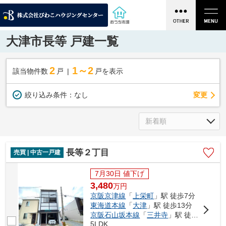
大津市長等 戸建一覧
2
1～2
該当物件数
戸
戸を表示
変更
絞り込み条件：
なし
長等２丁目
売買 | 中古一戸建
7月30日 値下げ
3,480
万
円
京阪京津線
「
上栄町
」駅 徒歩7分
東海道本線
「
大津
」駅 徒歩13分
京阪石山坂本線
「
三井寺
」駅 徒歩15分
5LDK