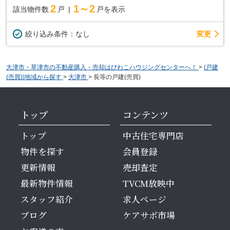
2
1～2
該当物件数
戸
戸を表示
変更
絞り込み条件：
なし
大津市・草津市の不動産購入・売却はびわこハウジングセンターへ！
>
(戸建
(売買))地域から探す
>
大津市
>
長等の戸建(売買)
トップ
コンテンツ
トップ
中古住宅専門店
物件を探す
会員登録
更新情報
売却査定
最新物件情報
TVCM放映中
スタッフ紹介
求人ページ
ブログ
ケアサポ市場