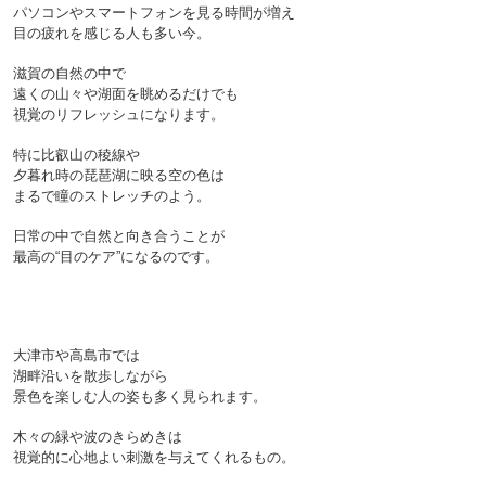
パソコンやスマートフォンを見る時間が増え
目の疲れを感じる人も多い今。
滋賀の自然の中で
遠くの山々や湖面を眺めるだけでも
視覚のリフレッシュになります。
特に比叡山の稜線や
夕暮れ時の琵琶湖に映る空の色は
まるで瞳のストレッチのよう。
日常の中で自然と向き合うことが
最高の“目のケア”になるのです。

大津市や高島市では
湖畔沿いを散歩しながら
景色を楽しむ人の姿も多く見られます。
木々の緑や波のきらめきは
視覚的に心地よい刺激を与えてくれるもの。