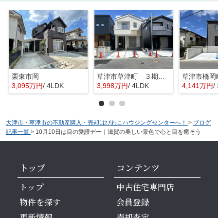
栗東市岡
草津市草津町 ３期１号地
3,095万円
/ 4LDK
3,998万円
/ 4LDK
4,141万円
/
大津市・草津市の不動産購入・売却はびわこハウジングセンターへ！
>
ブログ
記事一覧
>
10月10日は目の愛護デー｜滋賀の美しい景色で心と目を癒そう
トップ
コンテンツ
トップ
中古住宅専門店
物件を探す
会員登録
更新情報
売却査定