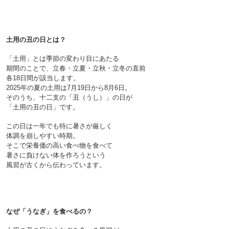
土用の丑の日とは？
「土用」とは季節の変わり目にあたる
期間のことで、立春・立夏・立秋・立冬の直前
各18日間が該当します。
2025年の夏の土用は7月19日から8月6日。
そのうち、十二支の「丑（うし）」の日が
「土用の丑の日」です。

この日は一年でも特に暑さが厳しく
体調を崩しやすい時期。
そこで栄養価の高い食べ物を食べて
暑さに負けない体を作ろうという
風習が古くから伝わっています。

なぜ「うなぎ」を食べるの？