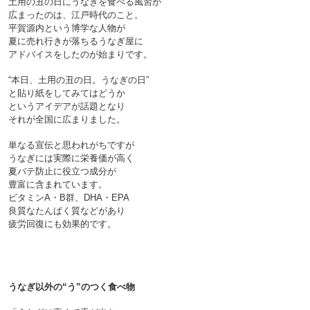
土用の丑の日にうなぎを食べる風習が
広まったのは、江戸時代のこと。
平賀源内という博学な人物が
夏に売れ行きが落ちるうなぎ屋に
アドバイスをしたのが始まりです。

“本日、土用の丑の日。うなぎの日”
と貼り紙をしてみてはどうか
というアイデアが話題となり
それが全国に広まりました。

単なる宣伝と思われがちですが
うなぎには実際に栄養価が高く
夏バテ防止に役立つ成分が
豊富に含まれています。
ビタミンA・B群、DHA・EPA
良質なたんぱく質などがあり
疲労回復にも効果的です。

うなぎ以外の“う”のつく食べ物