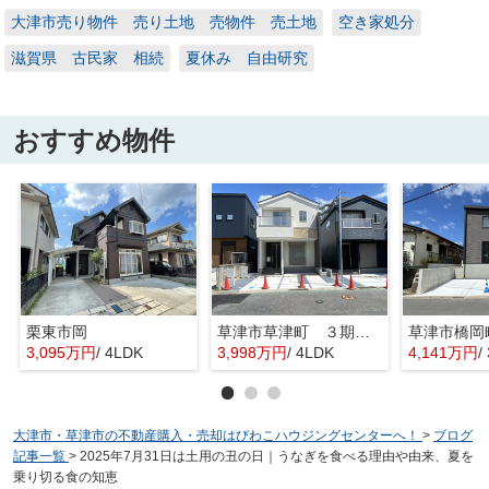
大津市売り物件 売り土地 売物件 売土地
空き家処分
滋賀県 古民家 相続
夏休み 自由研究
おすすめ物件
栗東市岡
草津市草津町 ３期１号地
3,095万円
/ 4LDK
3,998万円
/ 4LDK
4,141万円
/
大津市・草津市の不動産購入・売却はびわこハウジングセンターへ！
>
ブログ
記事一覧
>
2025年7月31日は土用の丑の日｜うなぎを食べる理由や由来、夏を
乗り切る食の知恵