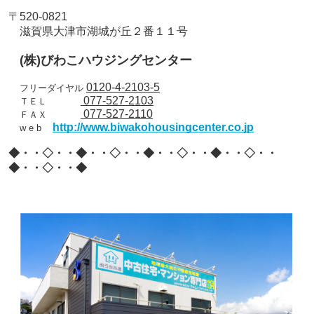
〒
520-0821
滋賀県大津市湖城が丘２番１１号
(
株
)
びわこハウジングセンター
0120-4-2103-5
フリーダイヤル
077-527-2103
ＴＥＬ
077-527-2110
ＦＡＸ
http://www.biwakohousingcenter.co.jp
w e b
◆・・◇・・◆・・◇・・◆・・◇・・◆・・◇・・
◆・・◇・・◆