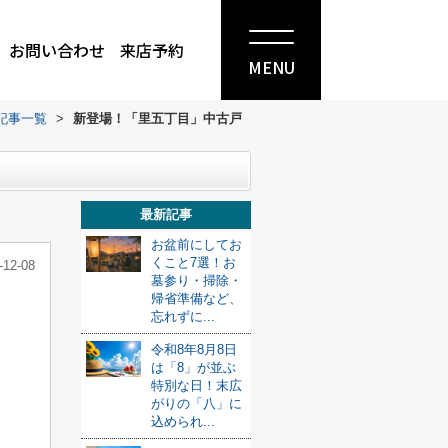
お問い合わせ
来店予約
MENU
記事一覧
>
新登場！「里五丁目」中古戸
最新記事
お盆前にしてお
くこと7選！お
-12-08
墓参り・掃除・
帰省準備など、
忘れずに...
令和8年8月8日
は「8」が並ぶ
特別な日！末広
がりの「八」に
込められ...