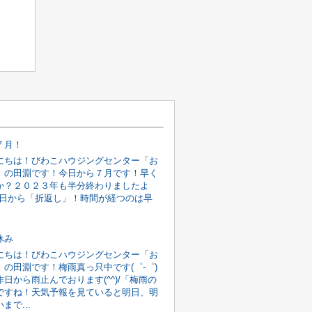
７月！
にちは！びわこハウジングセンター「お
」の田淵です！今日から７月です！早く
か？２０２３年も半分終わりましたよ
)今日から「折返し」！時間が経つのは早
休み
にちは！びわこハウジングセンター「お
」の田淵です！梅雨真っ只中です(゜-゜)
日から雨止んでおります(^^)/「梅雨の
ですね！天気予報を見ていると明日、明
まで...