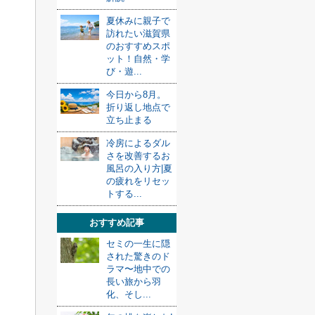
夏休みに親子で
訪れたい滋賀県
のおすすめスポ
ット！自然・学
び・遊...
今日から8月。
折り返し地点で
立ち止まる
冷房によるダル
さを改善するお
風呂の入り方|夏
の疲れをリセッ
トする...
おすすめ記事
セミの一生に隠
された驚きのド
ラマ〜地中での
長い旅から羽
化、そし...