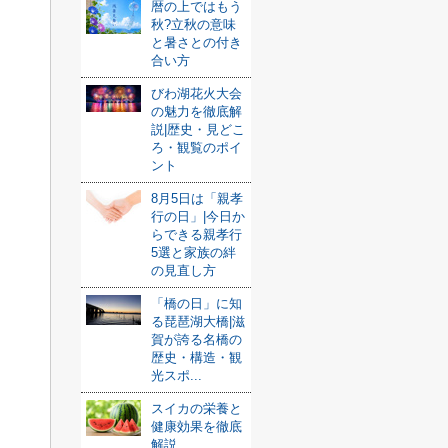
暦の上ではもう
秋?立秋の意味
と暑さとの付き
合い方
びわ湖花火大会
の魅力を徹底解
説|歴史・見どこ
ろ・観覧のポイ
ント
8月5日は「親孝
行の日」|今日か
らできる親孝行
5選と家族の絆
の見直し方
「橋の日」に知
る琵琶湖大橋|滋
賀が誇る名橋の
歴史・構造・観
光スポ...
スイカの栄養と
健康効果を徹底
解説