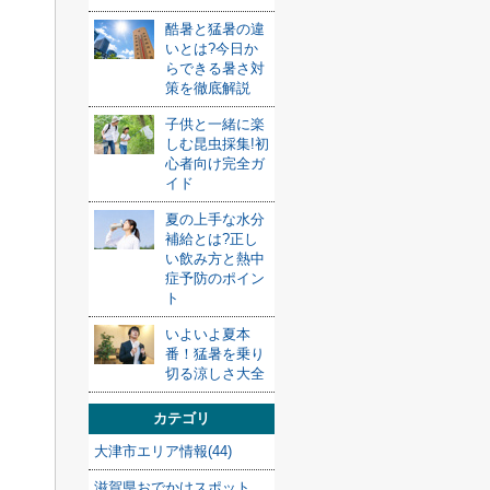
酷暑と猛暑の違
いとは?今日か
らできる暑さ対
策を徹底解説
子供と一緒に楽
しむ昆虫採集!初
心者向け完全ガ
イド
夏の上手な水分
補給とは?正し
い飲み方と熱中
症予防のポイン
ト
いよいよ夏本
番！猛暑を乗り
切る涼しさ大全
カテゴリ
大津市エリア情報(44)
滋賀県おでかけスポット