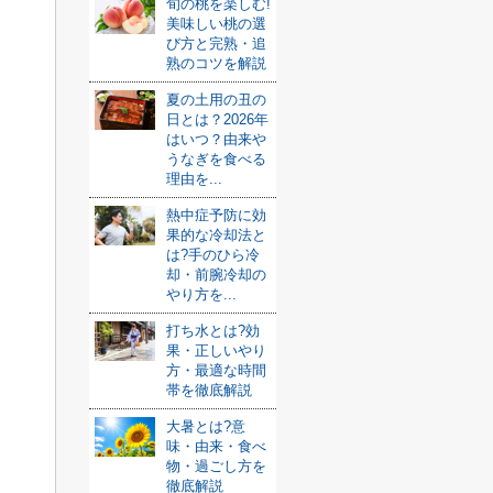
旬の桃を楽しむ!
美味しい桃の選
び方と完熟・追
熟のコツを解説
夏の土用の丑の
日とは？2026年
はいつ？由来や
うなぎを食べる
理由を...
熱中症予防に効
果的な冷却法と
は?手のひら冷
却・前腕冷却の
やり方を...
打ち水とは?効
果・正しいやり
方・最適な時間
帯を徹底解説
大暑とは?意
味・由来・食べ
物・過ごし方を
徹底解説