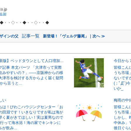
o.jp
o.jp
◆・・◇・・◆・・◇・・◆
記事一覧
デザインの父
新登場！「ヴェルデ藤尾」｜次へ ≫
【2026年最新版】ベッドタウンとして人口増加に成功した大津市!その理由とは一体？
今日から
グ記事 本文パーツ 「大津市って実際
皆様こん
住みやすいの？」——京阪神からの移
うち市場
大津市を検討する方からよく届く疑問
ないです
から言うと...
(；ﾟДﾟ
い(>_
しい
梅雨の中
ちは！びわこハウジングセンター「お
皆様こん
の田淵です！いきなりですが私は海が
うち市場
早く夏がきてほしい！実は夏男なので
しかし、昨
/海に行って海水浴！海の家でキンキンに
中休み」
が飲み...
後日ぐらい