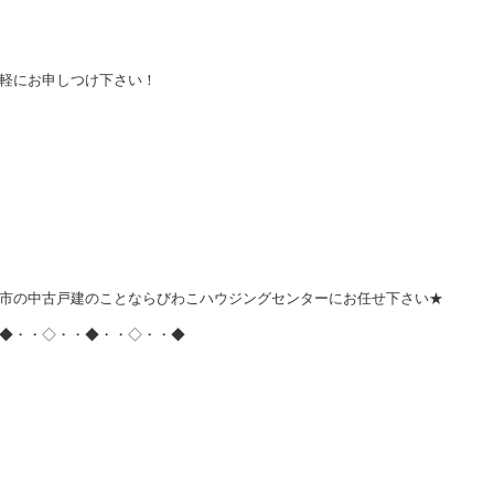
軽にお申しつけ下さい！
市の中古戸建のことならびわこハウジングセンターにお任せ下さい★
◆・・◇・・◆・・◇・・◆