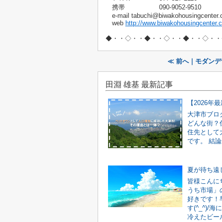
携帯 090-9052-9510
e-mail tabuchi@biwakohousingcenter.c
web
http://www.biwakohousingcenter.c
◆・・◇・・◆・・◇・・◆・・◇・・
≪ 前へ｜モダン
田淵 雄基 最新記事
大津市ブロ
どんな街？
住先として
です。 結論
夏が待ち遠
皆様こんに
うち市場」
好きです！
す(^_^)
冷えたビール