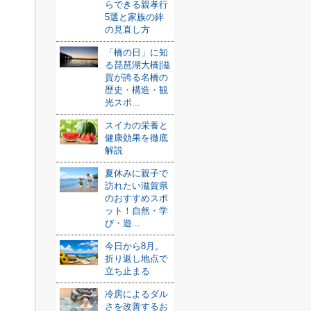
らできる親孝行
5選と家族の絆
の見直し方
「橋の日」に知
る琵琶湖大橋|滋
賀が誇る名橋の
歴史・構造・観
光スポ...
スイカの栄養と
健康効果を徹底
解説
夏休みに親子で
訪れたい滋賀県
のおすすめスポ
ット！自然・学
び・遊...
今日から8月。
折り返し地点で
立ち止まる
冷房によるダル
さを改善するお