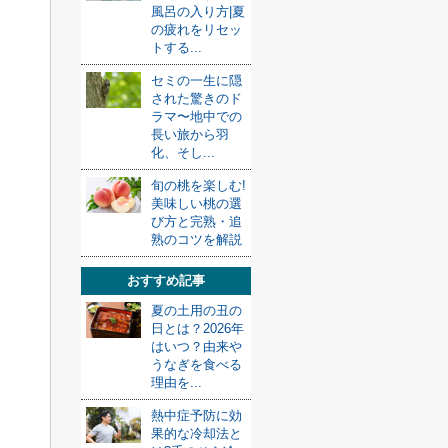
風呂の入り方|夏
の疲れをリセッ
トする...
セミの一生に隠
された驚きのド
ラマ〜地中での
長い旅から羽
化、そし...
旬の桃を楽しむ!
美味しい桃の選
び方と完熟・追
熟のコツを解説
おすすめ記事
夏の土用の丑の
日とは？2026年
はいつ？由来や
うなぎを食べる
理由を...
熱中症予防に効
果的な冷却法と