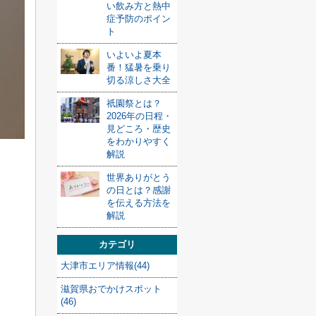
い飲み方と熱中
症予防のポイン
ト
いよいよ夏本
番！猛暑を乗り
切る涼しさ大全
祇園祭とは？
2026年の日程・
見どころ・歴史
をわかりやすく
解説
世界ありがとう
の日とは？感謝
を伝える方法を
解説
カテゴリ
大津市エリア情報(44)
滋賀県おでかけスポット
(46)