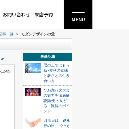
お問い合わせ
来店予約
MENU
記事一覧
>
モダンデザインの父
最新記事
 ≫
暦の上ではもう
秋?立秋の意味
-12-05
と暑さとの付き
合い方
びわ湖花火大会
の魅力を徹底解
説|歴史・見どこ
ろ・観覧のポイ
ント
8月5日は「親孝
行の日」|今日か