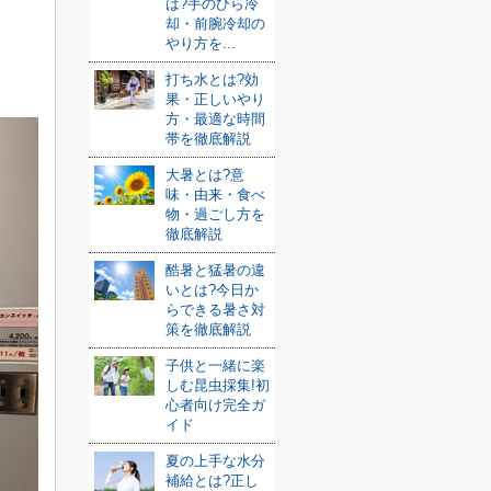
は?手のひら冷
却・前腕冷却の
やり方を...
打ち水とは?効
果・正しいやり
方・最適な時間
帯を徹底解説
大暑とは?意
味・由来・食べ
物・過ごし方を
徹底解説
酷暑と猛暑の違
いとは?今日か
らできる暑さ対
策を徹底解説
子供と一緒に楽
しむ昆虫採集!初
心者向け完全ガ
イド
夏の上手な水分
補給とは?正し