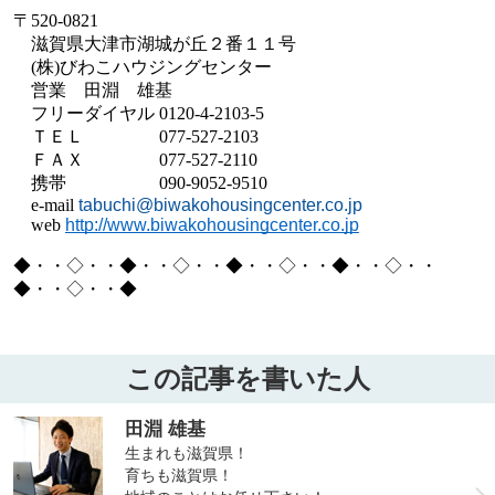
〒
520-0821
滋賀県大津市湖城が丘２番１１号
(
株
)
びわこハウジングセンター
営業 田淵 雄基
フリーダイヤル
0120-4-2103-5
ＴＥＬ
077-527-2103
ＦＡＸ
077-527-2110
携帯
090-9052-9510
e-mail
tabuchi@biwakohousingcenter.co.jp
web
http://www.biwakohousingcenter.co.jp
◆・・◇・・◆・・◇・・◆・・◇・・◆・・◇・・
◆・・◇・・◆
この記事を書いた人
田淵 雄基
生まれも滋賀県！
育ちも滋賀県！