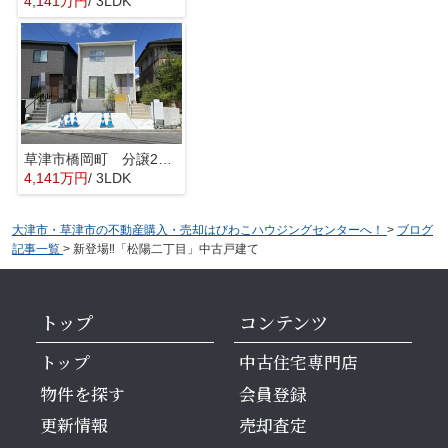
4,141万円
/ 3LDK
草津市橋岡町 分譲2区画1号棟
4,141万円
/ 3LDK
大津市・草津市の不動産購入・売却はびわこハウジングセンターへ！
>
ブログ
記事一覧
>
新登場‼「松陽二丁目」中古戸建て
トップ
コンテンツ
トップ
中古住宅専門店
物件を探す
会員登録
更新情報
売却査定