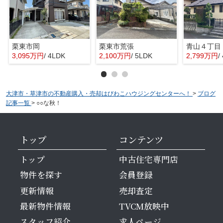
栗東市岡
栗東市荒張
青山４丁目
3,095万円
/ 4LDK
2,100万円
/ 5LDK
2,799万円
/
大津市・草津市の不動産購入・売却はびわこハウジングセンターへ！
>
ブログ
記事一覧
>
○○な秋！
トップ
コンテンツ
トップ
中古住宅専門店
物件を探す
会員登録
更新情報
売却査定
最新物件情報
TVCM放映中
スタッフ紹介
求人ページ