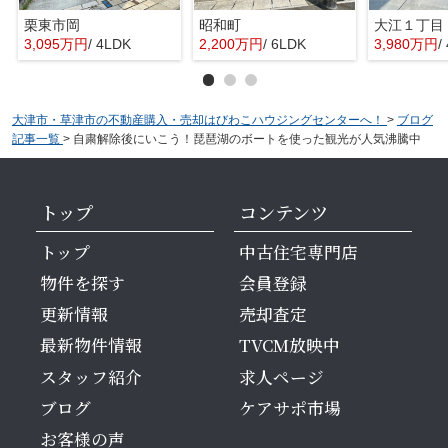
栗東市岡
昭和町
大江１丁目
3,095万円
/ 4LDK
2,200万円
/ 6LDK
3,980万円
/
大津市・草津市の不動産購入・売却はびわこハウジングセンターへ！
>
ブログ
記事一覧
>
自粛解除後にいこう！琵琶湖のボートを使った観光が人気沸騰中
トップ
コンテンツ
トップ
中古住宅専門店
物件を探す
会員登録
更新情報
売却査定
最新物件情報
TVCM放映中
スタッフ紹介
求人ページ
ブログ
ケアサポ市場
お客様の声