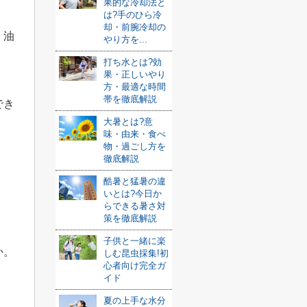
果的な冷却法と
は?手のひら冷
却・前腕冷却の
、油
やり方を...
打ち水とは?効
果・正しいやり
方・最適な時間
帯を徹底解説
でき
大暑とは?意
味・由来・食べ
物・過ごし方を
徹底解説
酷暑と猛暑の違
いとは?今日か
らできる暑さ対
策を徹底解説
子供と一緒に楽
か。
しむ昆虫採集!初
心者向け完全ガ
イド
夏の上手な水分