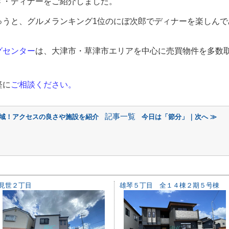
メ・ディナーをご紹介しました。
ゅうと、グルメランキング1位のにぼ次郎でディナーを楽しんで
グセンター
は、大津市・草津市エリアを中心に売買物件を多数
軽に
ご相談ください。
記事一覧
地域！アクセスの良さや施設を紹介
今日は「節分」｜次へ ≫
見世２丁目
雄琴５丁目 全１４棟２期５号棟