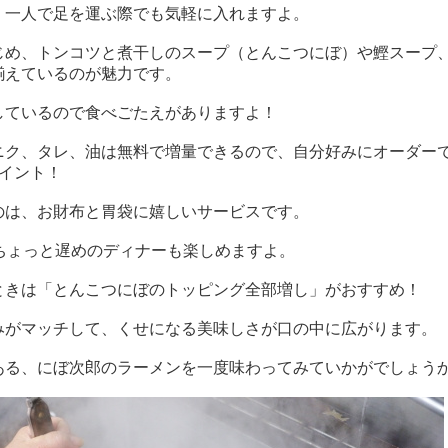
、一人で足を運ぶ際でも気軽に入れますよ。
じめ、トンコツと煮干しのスープ（とんこつにぼ）や鰹スープ
揃えているのが魅力です。
しているので食べごたえがありますよ！
ニク、タレ、油は無料で増量できるので、自分好みにオーダー
イント！
のは、お財布と胃袋に嬉しいサービスです。
ちょっと遅めのディナーも楽しめますよ。
ときは「とんこつにぼのトッピング全部増し」がおすすめ！
みがマッチして、くせになる美味しさが口の中に広がります。
ある、にぼ次郎のラーメンを一度味わってみていかがでしょう