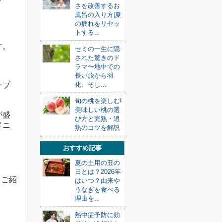
さを改善するお
風呂の入り方|夏
の疲れをリセッ
トする...
す。
セミの一生に隠
された驚きのド
ラマ〜地中での
長い旅から羽
ナブ
化、そし...
旬の桃を楽しむ!
美味しい桃の選
が盛
び方と完熟・追
メニ
熟のコツを解説
おすすめ記事
夏の土用の丑の
日とは？2026年
をご紹
はいつ？由来や
うなぎを食べる
理由を...
熱中症予防に効