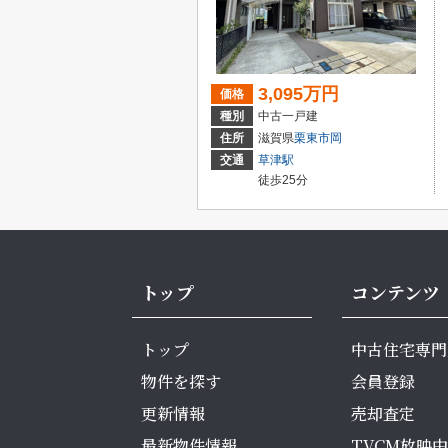
3,095万円
価格
種別
中古一戸建
住所
滋賀県
栗東市
岡
交通
草津駅
徒歩25分
トップ
コンテンツ
トップ
中古住宅専門
物件を探す
会員登録
更新情報
売却査定
最新物件情報
TVCM放映中