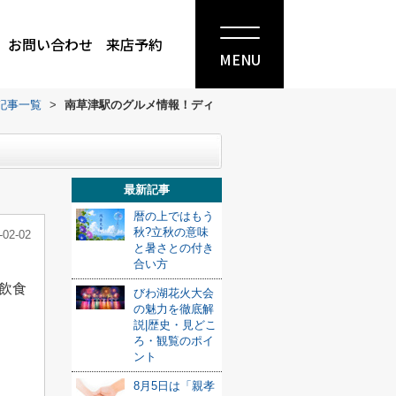
お問い合わせ
来店予約
MENU
記事一覧
>
南草津駅のグルメ情報！ディ
最新記事
暦の上ではもう
秋?立秋の意味
-02-02
と暑さとの付き
合い方
飲食
びわ湖花火大会
の魅力を徹底解
説|歴史・見どこ
ろ・観覧のポイ
ント
8月5日は「親孝