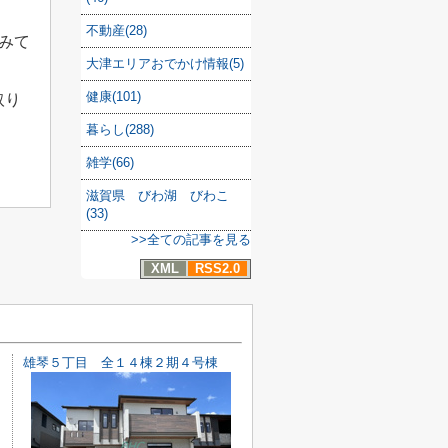
不動産(28)
みて
大津エリアおでかけ情報(5)
健康(101)
取り
暮らし(288)
雑学(66)
滋賀県 びわ湖 びわこ
(33)
>>全ての記事を見る
XML
RSS2.0
雄琴５丁目 全１４棟２期４号棟