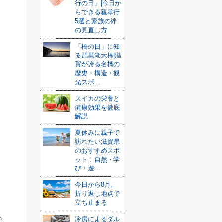
行の日」|今日か
らできる親孝行
5選と家族の絆
の見直し方
「橋の日」に知
る琵琶湖大橋|滋
賀が誇る名橋の
歴史・構造・観
光スポ...
スイカの栄養と
健康効果を徹底
解説
夏休みに親子で
訪れたい滋賀県
のおすすめスポ
ット！自然・学
び・遊...
今日から8月。
折り返し地点で
立ち止まる
で
冷房によるダル