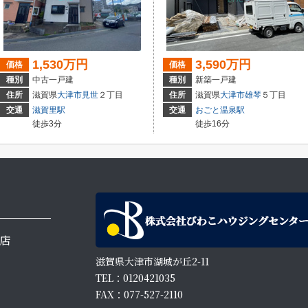
1,530万円
3,590万円
価格
価格
種別
中古一戸建
種別
新築一戸建
住所
滋賀県
大津市
見世
２丁目
住所
滋賀県
大津市
雄琴
５丁目
交通
滋賀里駅
交通
おごと温泉駅
徒歩3分
徒歩16分
店
滋賀県大津市湖城が丘2-11
TEL：0120421035
FAX：077-527-2110