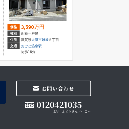
3,590万円
価格
種別
新築一戸建
住所
滋賀県
大津市
雄琴
５丁目
交通
おごと温泉駅
徒歩16分
お問い合わせ
0120421035