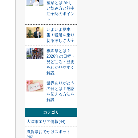
補給とは?正し
い飲み方と熱中
症予防のポイン
ト
いよいよ夏本
番！猛暑を乗り
切る涼しさ大全
祇園祭とは？
2026年の日程・
見どころ・歴史
をわかりやすく
解説
世界ありがとう
の日とは？感謝
を伝える方法を
解説
カテゴリ
大津市エリア情報(44)
滋賀県おでかけスポット
(46)