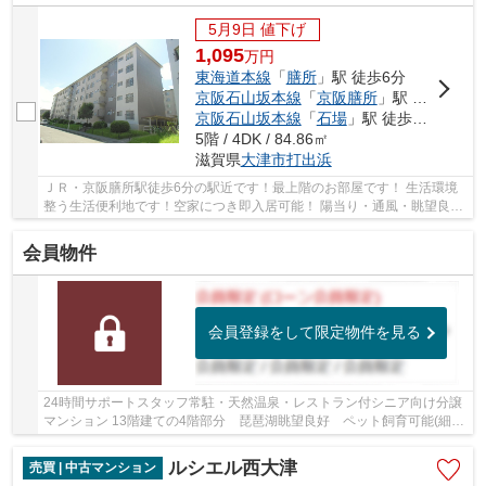
5月9日 値下げ
1,095
万
円
東海道本線
「
膳所
」駅 徒歩6分
京阪石山坂本線
「
京阪膳所
」駅 徒歩6分
京阪石山坂本線
「
石場
」駅 徒歩8分
5階 / 4DK / 84.86㎡
滋賀県
大津市
打出浜
ＪＲ・京阪膳所駅徒歩6分の駅近です！最上階のお部屋です！ 生活環境
整う生活便利地です！空家につき即入居可能！ 陽当り・通風・眺望良好
です！ハウスクリーニング済みです！ 当社売...
会員物件
会員登録をして限定物件を見る
24時間サポートスタッフ常駐・天然温泉・レストラン付シニア向け分譲
マンション 13階建ての4階部分 琵琶湖眺望良好 ペット飼育可能(細則
有) 琵琶湖大橋病院と提携 緊急コールボタン...
ルシエル西大津
売買 | 中古マンション