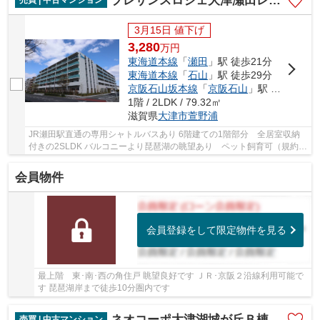
プレサンスロジェ大津瀬田レイクフロント
3月15日 値下げ
3,280
万
円
東海道本線
「
瀬田
」駅 徒歩21分
東海道本線
「
石山
」駅 徒歩29分
京阪石山坂本線
「
京阪石山
」駅 徒歩29分
1階 / 2LDK / 79.32㎡
滋賀県
大津市
萱野浦
JR瀬田駅直通の専用シャトルバスあり 6階建ての1階部分 全居室収納
付きの2SLDK バルコニーより琵琶湖の眺望あり ペット飼育可（規約
有） LD床暖房あり LDK広々18.8帖 24時間ゴミ出...
会員物件
会員登録をして限定物件を見る
最上階 東･南･西の角住戸 眺望良好です ＪＲ･京阪２沿線利用可能で
す 琵琶湖岸まで徒歩10分圏内です
ネオコーポ大津湖城が丘Ｂ棟
売買 | 中古マンション