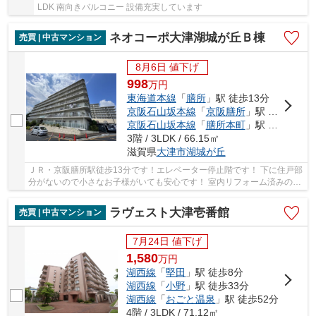
LDK 南向きバルコニー 設備充実しています
ネオコーポ大津湖城が丘Ｂ棟
売買 | 中古マンション
8月6日 値下げ
998
万
円
東海道本線
「
膳所
」駅 徒歩13分
京阪石山坂本線
「
京阪膳所
」駅 徒歩13分
京阪石山坂本線
「
膳所本町
」駅 徒歩15分
3階 / 3LDK / 66.15㎡
滋賀県
大津市
湖城が丘
ＪＲ・京阪膳所駅徒歩13分です！エレベーター停止階です！ 下に住戸部
分がないので小さなお子様がいても安心です！ 室内リフォーム済みの空
家です！家具・家電付！ 2023年10月:電気温...
ラヴェスト大津壱番館
売買 | 中古マンション
7月24日 値下げ
1,580
万
円
湖西線
「
堅田
」駅 徒歩8分
湖西線
「
小野
」駅 徒歩33分
湖西線
「
おごと温泉
」駅 徒歩52分
4階 / 3LDK / 71.12㎡