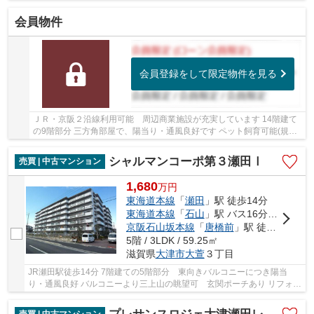
会員物件
会員登録をして限定物件を見る
ＪＲ・京阪２沿線利用可能 周辺商業施設が充実しています 14階建て
の9階部分 三方角部屋で、陽当り・通風良好です ペット飼育可能(規約
有)
シャルマンコーポ第３瀬田Ⅰ
売買 | 中古マンション
1,680
万
円
東海道本線
「
瀬田
」駅 徒歩14分
東海道本線
「
石山
」駅 バス16分 「瀬田南小学校前」 停歩19分
京阪石山坂本線
「
唐橋前
」駅 徒歩33分
5階 / 3LDK / 59.25㎡
滋賀県
大津市
大萱
３丁目
JR瀬田駅徒歩14分 7階建ての5階部分 東向きバルコニーにつき陽当
り・通風良好 バルコニーより三上山の眺望可 玄関ポーチあり リフォー
ム履歴あります 徒歩圏内にスーパー・コンビニ...
売買 | 中古マンション