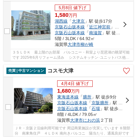
5月8日 値下げ
1,580
万
円
湖西線
「
大津京
」駅 徒歩17分
京阪石山坂本線
「
近江神宮前
」駅 徒歩17分
京阪石山坂本線
「
南滋賀
」駅 徒歩17分
5階 / 3LDK / 64.92㎡
滋賀県
大津市
柳が崎
３ＳＬＤＫ 最上階のお部屋 バルコニー・和室より琵琶湖の眺望可能
です 2025年6月リフォーム済み システムキッチン･ユニットバス他設
備新調 天井･壁ｸﾛｽ張替(全室･納戸･洗面所･ﾄｲﾚ...
コスモ大津
売買 | 中古マンション
4月4日 値下げ
1,680
万
円
東海道本線
「
膳所
」駅 徒歩9分
京阪石山坂本線
「
京阪膳所
」駅 徒歩9分
京阪石山坂本線
「
石場
」駅 徒歩8分
8階 / 4LDK / 79.05㎡
滋賀県
大津市
におの浜
２丁目
ＪＲ・京阪２沿線利用可能です 周辺商業施設が充実しています ８階部
分 南東角住戸 ４ＬＤＫ 南向きバルコニ 陽当たり、通風良好です