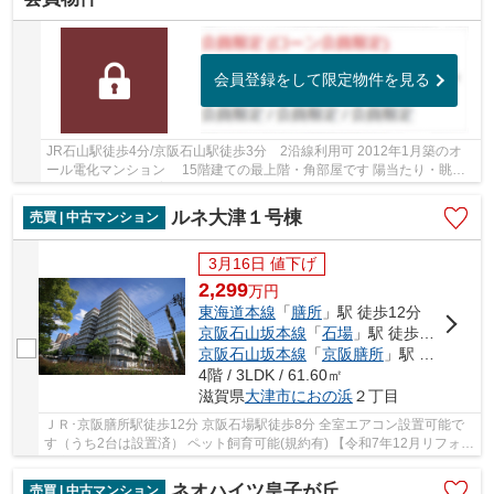
会員登録をして限定物件を見る
JR石山駅徒歩4分/京阪石山駅徒歩3分 2沿線利用可 2012年1月築のオ
ール電化マンション 15階建ての最上階・角部屋です 陽当たり・眺望
良好です ペット飼育可能(規約有)
ルネ大津１号棟
売買 | 中古マンション
3月16日 値下げ
2,299
万
円
東海道本線
「
膳所
」駅 徒歩12分
京阪石山坂本線
「
石場
」駅 徒歩8分
京阪石山坂本線
「
京阪膳所
」駅 徒歩12分
4階 / 3LDK / 61.60㎡
滋賀県
大津市
におの浜
２丁目
ＪＲ･京阪膳所駅徒歩12分 京阪石場駅徒歩8分 全室エアコン設置可能で
す（うち2台は設置済） ペット飼育可能(規約有) 【令和7年12月リフォー
ム完了予定】 キッチン・洗面台・トイレ...
ネオハイツ皇子が丘
売買 | 中古マンション