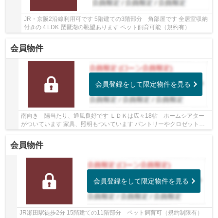
JR・京阪2沿線利用可です 5階建ての3階部分 角部屋です 全居室収納
付きの４LDK 琵琶湖の眺望あります ペット飼育可能（規約有）
会員物件
会員登録をして限定物件を見る
南向き 陽当たり、通風良好です ＬＤＫは広々18帖 ホームシアター
がついています 家具、照明もついています パントリーやクロゼットな
ど収納が充実しています
会員物件
会員登録をして限定物件を見る
JR瀬田駅徒歩2分 15階建ての11階部分 ペット飼育可（規約制限有）