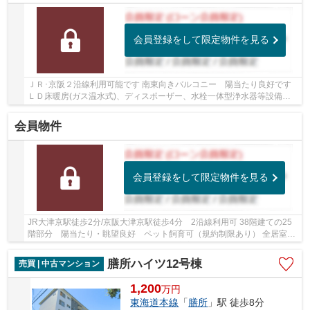
会員登録をして限定物件を見る
ＪＲ･京阪２沿線利用可能です 南東向きバルコニー 陽当たり良好です
ＬＤ床暖房(ガス温水式)、ディスポーザー、水栓一体型浄水器等設備が
充実 共用施設も充実しています ウォークイン...
会員物件
会員登録をして限定物件を見る
JR大津京駅徒歩2分/京阪大津京駅徒歩4分 2沿線利用可 38階建ての25
階部分 陽当たり・眺望良好 ペット飼育可（規約制限あり） 全居室6
帖以上・収納付き 納戸・WICなど収納充実 2023...
膳所ハイツ12号棟
売買 | 中古マンション
1,200
万
円
東海道本線
「
膳所
」駅 徒歩8分