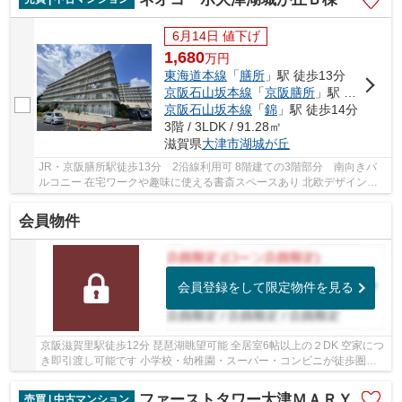
6月14日 値下げ
1,680
万
円
東海道本線
「
膳所
」駅 徒歩13分
京阪石山坂本線
「
京阪膳所
」駅 徒歩13分
京阪石山坂本線
「
錦
」駅 徒歩14分
3階 / 3LDK / 91.28㎡
滋賀県
大津市
湖城が丘
JR・京阪膳所駅徒歩13分 2沿線利用可 8階建ての3階部分 南向きバ
ルコニー 在宅ワークや趣味に使える書斎スペースあり 北欧デザインの
リノベーション済みです
会員物件
会員登録をして限定物件を見る
京阪滋賀里駅徒歩12分 琵琶湖眺望可能 全居室6帖以上の２DK 空家につ
き即引渡し可能です 小学校・幼稚園・スーパー・コンビニが徒歩圏内
にあります
ファーストタワー大津ＭＡＲＹ
売買 | 中古マンション