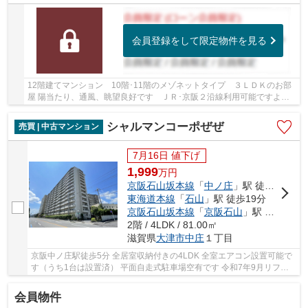
会員登録をして限定物件を見る
12階建てマンション 10階･11階のメゾネットタイプ ３ＬＤＫのお部
屋 陽当たり、通風、眺望良好です ＪＲ･京阪２沿線利用可能ですよ
2025年7月リフォーム完了済みです ガスコンロ･...
シャルマンコーポぜぜ
売買 | 中古マンション
7月16日 値下げ
1,999
万
円
京阪石山坂本線
「
中ノ庄
」駅 徒歩5分
東海道本線
「
石山
」駅 徒歩19分
京阪石山坂本線
「
京阪石山
」駅 徒歩19分
2階 / 4LDK / 81.00㎡
滋賀県
大津市
中庄
１丁目
京阪中ノ庄駅徒歩5分 全居室収納付きの4LDK 全室エアコン設置可能で
す（うち1台は設置済） 平面自走式駐車場空有です 令和7年9月リフォ
ーム済みです
会員物件