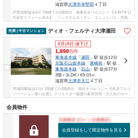
滋賀県
大津市
本堅田
４丁目
JR堅田駅徒歩8分 7階建ての4階部分 南東向きバルコニー 【令和7年12
月全室リフォーム済み】 ◇システムキッチン・ユニットバス・洗面化
粧台・トイレ、ウォシュレット・ガス給湯器・...
ディオ・フェルティ大津瀬田
売買 | 中古マンション
6月18日 値下げ
1,898
万
円
東海道本線
「
瀬田
」駅 徒歩12分
京阪石山坂本線
「
唐橋前
」駅 徒歩37分
東海道本線
「
石山
」駅 徒歩37分
3階 / 3LDK / 69.03㎡
滋賀県
大津市
大江
４丁目
JR瀬田駅徒歩12分 5階建ての3階部分 南向きバルコニー 天然木フルリ
ノベーション後のお渡し クリエイター厳選の家具照明・大人気のホーム
シアター付き シャッター付き分譲駐車場付きです
会員物件
会員登録をして限定物件を見る