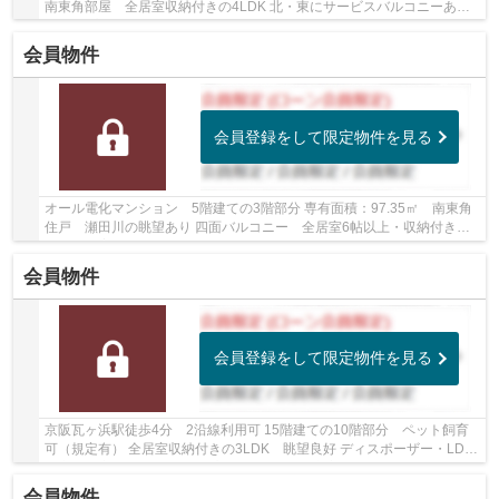
南東角部屋 全居室収納付きの4LDK 北・東にサービスバルコニーあり
スロップシンクあり トランクルームあり LD床...
会員物件
会員登録をして限定物件を見る
オール電化マンション 5階建ての3階部分 専有面積：97.35㎡ 南東角
住戸 瀬田川の眺望あり 四面バルコニー 全居室6帖以上・収納付き
ペット飼育可（規約制限有） リフォーム履歴あ...
会員物件
会員登録をして限定物件を見る
京阪瓦ヶ浜駅徒歩4分 2沿線利用可 15階建ての10階部分 ペット飼育
可（規定有） 全居室収納付きの3LDK 眺望良好 ディスポーザー・LD床
暖房・浴室乾燥機・スロップシンクなど設備充実...
会員物件