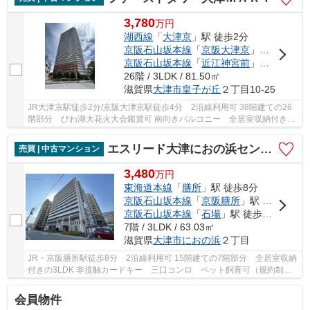
3,780
万
円
湖西線
「
大津京
」駅 徒歩2分
京阪石山坂本線
「
京阪大津京
」駅 徒歩4分
京阪石山坂本線
「
近江神宮前
」駅 徒歩10分
26階 / 3LDK / 81.50㎡
滋賀県
大津市
皇子が丘
２丁目10-25
JR大津京駅徒歩2分/京阪大津京駅徒歩4分 2沿線利用可 38階建ての26
階部分 びわ湖大花火大会鑑賞可 南向きバルコニー 全居室収納付きの
3LDK スーパー・コンビニ・ドラッグストアなど...
エスリード大津におの浜セントラル
売買 | 中古マンション
3,480
万
円
東海道本線
「
膳所
」駅 徒歩8分
京阪石山坂本線
「
京阪膳所
」駅 徒歩8分
京阪石山坂本線
「
石場
」駅 徒歩9分
7階 / 3LDK / 63.03㎡
滋賀県
大津市
におの浜
２丁目
JR・京阪膳所駅徒歩8分 2沿線利用可 15階建ての7階部分 全居室収納
付きの3LDK 非接触カードキー 三口コンロ ペット飼育可（規約制限
有） 小学校・スーパー徒歩5分圏内 周辺環境充...
会員物件