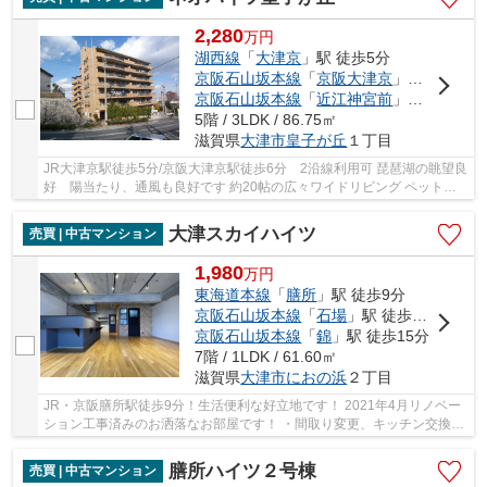
2,280
万
円
湖西線
「
大津京
」駅 徒歩5分
京阪石山坂本線
「
京阪大津京
」駅 徒歩6分
京阪石山坂本線
「
近江神宮前
」駅 徒歩9分
5階 / 3LDK / 86.75㎡
滋賀県
大津市
皇子が丘
１丁目
JR大津京駅徒歩5分/京阪大津京駅徒歩6分 2沿線利用可 琵琶湖の眺望良
好 陽当たり、通風も良好です 約20帖の広々ワイドリビング ペット飼
育可能(規約有)です 新規内装リフォーム済みです
大津スカイハイツ
売買 | 中古マンション
1,980
万
円
東海道本線
「
膳所
」駅 徒歩9分
京阪石山坂本線
「
石場
」駅 徒歩9分
京阪石山坂本線
「
錦
」駅 徒歩15分
7階 / 1LDK / 61.60㎡
滋賀県
大津市
におの浜
２丁目
JR・京阪膳所駅徒歩9分！生活便利な好立地です！ 2021年4月リノベー
ション工事済みのお洒落なお部屋です！ ・間取り変更、キッチン交換・
浴室交換・洗面台交換・トイレ交換 ・全室クロ...
膳所ハイツ２号棟
売買 | 中古マンション