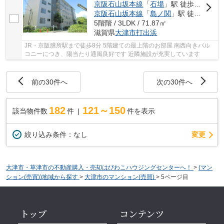
京阪石山坂本線
「
石場
」駅 徒歩7分
京阪石山坂本線
「
島ノ関
」駅 徒歩14分
5階階 / 3LDK / 71.87㎡
滋賀県
大津市
打出浜
JR・京阪膳所駅まで徒歩8分 5階建ての最上階のお部屋 南西向きバル
コニーにつき、陽当たり通風良好です 近隣施設が充実しています
前の30件へ
次の30件へ
182
121～150
該当物件数
件
件を表示
変更
絞り込み条件：
なし
大津市・草津市の不動産購入・売却はびわこハウジングセンターへ！
>
(マン
ション(売買))地域から探す
>
大津市のマンション(売買)
>
5ページ目
トップ
コンテンツ