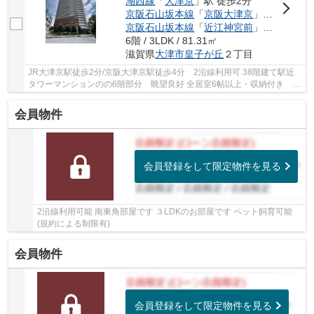
湖西線
「
大津京
」駅 徒歩2分
京阪石山坂本線
「
京阪大津京
」駅 徒歩4分
京阪石山坂本線
「
近江神宮前
」駅 徒歩10分
6階 / 3LDK / 81.31㎡
滋賀県
大津市
皇子が丘
２丁目
JR大津京駅徒歩2分/京阪大津京駅徒歩4分 2沿線利用可 38階建て駅近
タワーマンションのの6階部分 眺望良好 全居室6帖以上・収納付き ペ
ット飼育可（別途規約有） 【令和7年9月室内リ...
会員物件
会員登録をして限定物件を見る
2沿線利用可能 南東角部屋です ３LDKのお部屋です ペット飼育可能
(規約による制限有)
会員物件
会員登録をして限定物件を見る