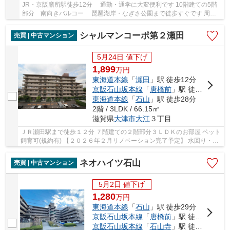
JR・京阪膳所駅徒歩12分 通勤・通学に大変便利です 10階建ての5階
部分 南向きバルコー 琵琶湖岸・なぎさ公園まで徒歩すぐです 周辺
商業施設が充実しています
シャルマンコーポ第２瀬田
売買 | 中古マンション
5月24日 値下げ
1,899
万
円
東海道本線
「
瀬田
」駅 徒歩12分
京阪石山坂本線
「
唐橋前
」駅 徒歩27分
東海道本線
「
石山
」駅 徒歩28分
2階 / 3LDK / 66.15㎡
滋賀県
大津市
大江
３丁目
ＪＲ瀬田駅まで徒歩１２分 ７階建ての２階部分３ＬＤＫのお部屋 ペット
飼育可(規約有) 【２０２６年２月リノベーション完了予定】 水回り・建
具新調／照明新設／全室クロス・フローリ...
ネオハイツ石山
売買 | 中古マンション
5月2日 値下げ
1,280
万
円
東海道本線
「
石山
」駅 徒歩29分
京阪石山坂本線
「
唐橋前
」駅 徒歩26分
京阪石山坂本線
「
石山寺
」駅 徒歩29分