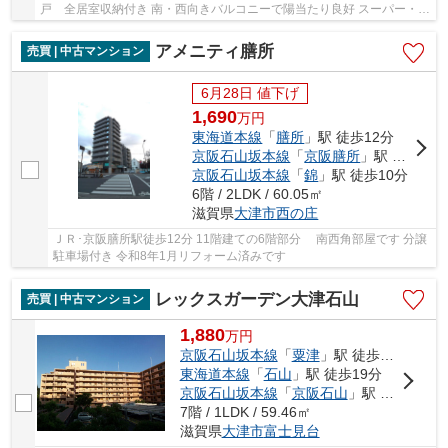
戸 全居室収納付き 南・西向きバルコニーで陽当たり良好 スーパー・コ
ンビニなど徒歩圏内の便利な住環境です 2026年1...
アメニティ膳所
売買 | 中古マンション
6月28日 値下げ
1,690
万
円
東海道本線
「
膳所
」駅 徒歩12分
京阪石山坂本線
「
京阪膳所
」駅 徒歩12分
京阪石山坂本線
「
錦
」駅 徒歩10分
6階 / 2LDK / 60.05㎡
滋賀県
大津市
西の庄
ＪＲ･京阪膳所駅徒歩12分 11階建ての6階部分 南西角部屋です 分譲
駐車場付き 令和8年1月リフォーム済みです
レックスガーデン大津石山
売買 | 中古マンション
1,880
万
円
京阪石山坂本線
「
粟津
」駅 徒歩14分
東海道本線
「
石山
」駅 徒歩19分
京阪石山坂本線
「
京阪石山
」駅 徒歩19分
7階 / 1LDK / 59.46㎡
滋賀県
大津市
富士見台