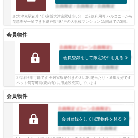
JR大津京駅徒歩7分/京阪大津京駅徒歩8分 2沿線利用可 バルコニーから
琵琶湖が一望できる総戸数497戸の大規模マンション 15階建ての3階部
分 南東向きにつき陽当たり良好 LD床暖房付...
会員物件
会員登録をして限定物件を見る
2沿線利用可能です 全居室収納付きの３LDK 陽当たり・通風良好です
ペット飼育可能(規約有) 共用施設充実しています
会員物件
会員登録をして限定物件を見る