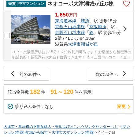
ネオコーポ大津湖城が丘C棟
売買 | 中古マンション
1,650
万
円
東海道本線
「
膳所
」駅 徒歩15分
京阪石山坂本線
「
京阪膳所
」駅 徒歩15分
京阪石山坂本線
「
錦
」駅 徒歩15分
2階 / 4LDK / 84.38㎡
滋賀県
大津市
湖城が丘
ＪＲ・京阪膳所駅徒歩15分！２沿線利用可能です！ お部屋から琵琶湖の
眺望良好！琵琶湖花火大会も鑑賞できます！ 広々三面バルコニー！全居
室バルコニーに面しています！ 令和７年10月...
前の30件へ
次の30件へ
182
91～120
該当物件数
件
件を表示
変更
絞り込み条件：
なし
大津市・草津市の不動産購入・売却はびわこハウジングセンターへ！
>
(マン
ション(売買))地域から探す
>
大津市のマンション(売買)
>
4ページ目