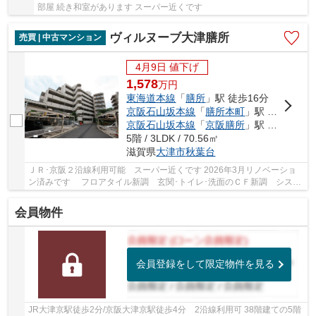
部屋 続き和室があります スーパー近くです
ヴィルヌーブ大津膳所
売買 | 中古マンション
4月9日 値下げ
1,578
万
円
東海道本線
「
膳所
」駅 徒歩16分
京阪石山坂本線
「
膳所本町
」駅 徒歩9分
京阪石山坂本線
「
京阪膳所
」駅 徒歩16分
5階 / 3LDK / 70.56㎡
滋賀県
大津市
秋葉台
ＪＲ･京阪２沿線利用可能 スーパー近くです 2026年3月リノベーショ
ン済みです フロアタイル新調 玄関･トイレ･洗面のＣＦ新調 システ
ムキッチン新調 和室天井壁クロス張り 畳を...
会員物件
会員登録をして限定物件を見る
JR大津京駅徒歩2分/京阪大津京駅徒歩4分 2沿線利用可 38階建ての5階