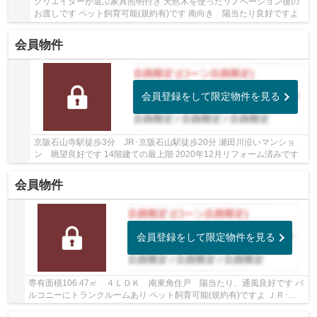
クリエイターが選ぶ家具照明付き 天然木を使ったリノベーション後の
お渡しです ペット飼育可能(規約有)です 南向き 陽当たり良好ですよ
会員物件
会員登録をして限定物件を見る
京阪石山寺駅徒歩3分 JR･京阪石山駅徒歩20分 瀬田川沿いマンショ
ン 眺望良好です 14階建ての最上階 2020年12月リフォーム済みです
会員物件
会員登録をして限定物件を見る
専有面積106.47㎡ ４ＬＤＫ 南東角住戸 陽当たり、通風良好です バ
ルコニーにトランクルームあり ペット飼育可能(規約有)ですよ ＪＲ･京
阪２沿線利用可能 周辺商業施設が充実して...