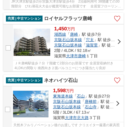
JR大津京駅徒歩2分/京阪大津京駅徒歩4分 2沿線利用可 38階建ての30
階部分 びわ湖花火大会が鑑賞可能なお部屋です 全居室フローリン
グ・収納付きの３LDK+WIC ペット飼育可能(飼育...
ロイヤルフラッツ唐崎
売買 | 中古マンション
1,450
万
円
湖西線
「
唐崎
」駅 徒歩7分
京阪石山坂本線
「
穴太
」駅 徒歩18分
京阪石山坂本線
「
滋賀里
」駅 徒歩18分
2階 / 4LDK / 92.18㎡
滋賀県
大津市
唐崎
１丁目
ＪＲ唐崎駅徒歩７分 ７階建て2部分のお部屋です 全居室収納付き
4LDKの間取り 南西向き２面バルコニーにつき陽当たり良好
ネオハイツ石山
売買 | 中古マンション
1,598
万
円
東海道本線
「
石山
」駅 徒歩27分
京阪石山坂本線
「
唐橋前
」駅 徒歩23分
京阪石山坂本線
「
石山寺
」駅 徒歩26分
5階 / 3LDK / 67.13㎡
滋賀県
大津市
北大路
３丁目
天然木フルリノベーション後のお渡しです クリエイター厳選の家具照