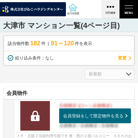
大津市 マンション一覧(4ページ目)
182
91～120
該当物件数
件
件を表示
変更
絞り込み条件：
なし
会員物件
会員登録をして限定物件を見る
ＪＲ・京阪２沿線利用可能です 東・西の２面バルコニー ４ＤＫのお