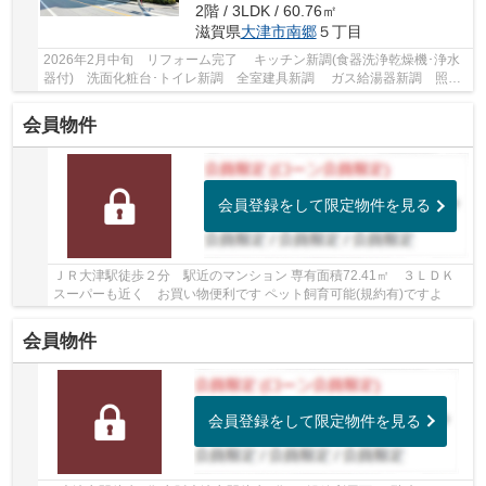
2階 / 3LDK / 60.76㎡
滋賀県
大津市
南郷
５丁目
2026年2月中旬 リフォーム完了 キッチン新調(食器洗浄乾燥機･浄水
器付) 洗面化粧台･トイレ新調 全室建具新調 ガス給湯器新調 照明
新設 ユニットバス新調(乾燥機･高温差し湯機...
会員物件
会員登録をして限定物件を見る
ＪＲ大津駅徒歩２分 駅近のマンション 専有面積72.41㎡ ３ＬＤＫ
スーパーも近く お買い物便利です ペット飼育可能(規約有)ですよ
会員物件
会員登録をして限定物件を見る