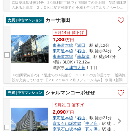
京阪粟津駅徒歩14分 2沿線利用可能です 7階建ての最上階 琵琶湖眺望
のあるお部屋 ２ＬＤＫに変更可能です 令和８年4月フルリノベーショ
ン完了済みです 近隣商業施設充実しているの...
カーサ瀬田
売買 | 中古マンション
6月14日 値下げ
1,380
万
円
東海道本線
「
瀬田
」駅 徒歩2分
東海道本線
「
石山
」駅 徒歩34分
東海道本線
「
南草津
」駅 徒歩42分
4階 / 3LDK / 72.12㎡
滋賀県
大津市
大萱
１丁目
JR瀬田駅徒歩2分 ７階建ての４階部分 ３ＬＤＫのお部屋です 近隣施
設が充実しています 【２０２５年１２月リフォーム済み】 水回り新調、
クロス・CF貼替、ハウスクリーニング等
シャルマンコーポぜぜ
売買 | 中古マンション
5月21日 値下げ
2,090
万
円
東海道本線
「
石山
」駅 徒歩21分
京阪石山坂本線
「
中ノ庄
」駅 徒歩6分
京阪石山坂本線
「
瓦ヶ浜
」駅 徒歩6分