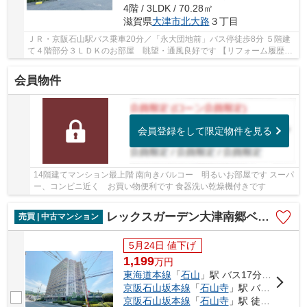
4階 / 3LDK / 70.28㎡
滋賀県
大津市
北大路
３丁目
ＪＲ・京阪石山駅バス乗車20分／「永大団地前」バス停徒歩8分 ５階建
て４階部分３ＬＤＫのお部屋 眺望・通風良好です 【リフォーム履歴
有】 2015年４月頃 キッチン・洗面化粧台・トイ...
会員物件
会員登録をして限定物件を見る
14階建てマンション最上階 南向きバルコー 明るいお部屋です スーパ
ー、コンビニ近く お買い物便利です 食器洗い乾燥機付きです
レックスガーデン大津南郷ベルデ
売買 | 中古マンション
5月24日 値下げ
1,199
万
円
東海道本線
「
石山
」駅 バス17分 「南郷温泉」 停歩1分
京阪石山坂本線
「
石山寺
」駅 バス11分 「南郷温泉」 停歩1分
京阪石山坂本線
「
石山寺
」駅 徒歩46分