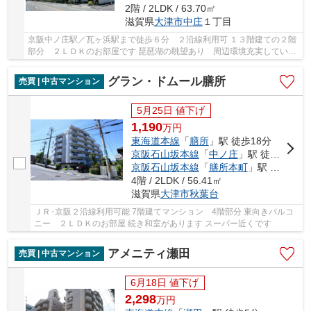
2階 / 2LDK / 63.70㎡
滋賀県
大津市
中庄
１丁目
京阪中ノ庄駅／瓦ヶ浜駅まで徒歩６分 ２沿線利用可 １３階建ての２階
部分 ２ＬＤＫのお部屋です 琵琶湖の眺望あり 周辺環境充実していま
す 【２０２６年２月末リフォーム完成予定】...
グラン・ドムール膳所
売買 | 中古マンション
5月25日 値下げ
1,190
万
円
東海道本線
「
膳所
」駅 徒歩18分
京阪石山坂本線
「
中ノ庄
」駅 徒歩14分
京阪石山坂本線
「
膳所本町
」駅 徒歩11分
4階 / 2LDK / 56.41㎡
滋賀県
大津市
秋葉台
ＪＲ･京阪２沿線利用可能 7階建てマンション 4階部分 東向きバルコ
ニー ２ＬＤＫのお部屋 続き和室があります スーパー近くです
アメニティ瀬田
売買 | 中古マンション
6月18日 値下げ
2,298
万
円