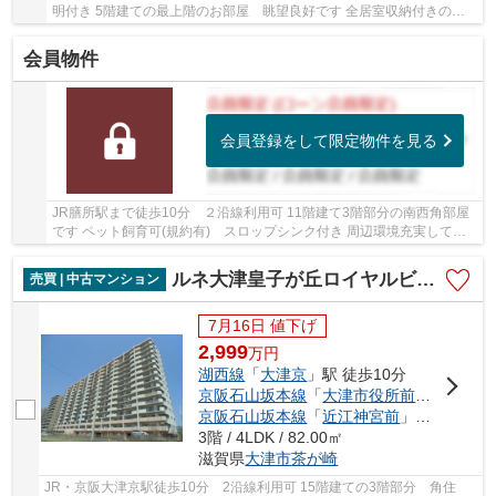
明付き 5階建ての最上階のお部屋 眺望良好です 全居室収納付きの３
LDK
会員物件
会員登録をして限定物件を見る
JR膳所駅まで徒歩10分 ２沿線利用可 11階建て3階部分の南西角部屋
です ペット飼育可(規約有) スロップシンク付き 周辺環境充実してい
ます
ルネ大津皇子が丘ロイヤルビュー
売買 | 中古マンション
7月16日 値下げ
2,999
万
円
湖西線
「
大津京
」駅 徒歩10分
京阪石山坂本線
「
大津市役所前
」駅 徒歩1
京阪石山坂本線
「
近江神宮前
」駅 徒歩18分
3階 / 4LDK / 82.00㎡
滋賀県
大津市
茶が崎
JR・京阪大津京駅徒歩10分 2沿線利用可 15階建ての3階部分 角住