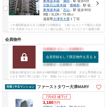
東海道本線
「
瀬田
」駅 徒歩5分
京阪石山坂本線
「
唐橋前
」駅 徒歩31分
東海道本線
「
石山
」駅 徒歩30分
9階 / 3LDK / 79.86㎡
滋賀県
大津市
大萱
１丁目
ＪＲ瀬田駅徒歩５分 11階建ての9階部分 ２面バルコニーで陽当り良好
です 天然木フルリノベーション後のお渡しです クリエイター厳選の家具
照明付き 大人気のホームシアターついています
会員物件
会員登録をして限定物件を見る
京阪追分駅徒歩11分 南向きA棟8階建ての1階角部屋 大きな専用庭があ
ります 室内丁寧にお使いです 南面バルコニーにつき陽当たり良好 【リ
フォーム履歴有】 2020年頃 LDK・和室ペアガ...
ファーストタワー大津MARY
売買 | 中古マンション
7月4日 値下げ
3,180
万
円