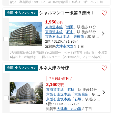
部分 専有面積：99.91㎡ 4LDKのお部屋 LDK広々18帖 ペット飼育
可（規約あり） 南東向きにつき日当たり良好
シャルマンコーポ第３瀬田Ⅰ
売買 | 中古マンション
1,950
万
円
東海道本線
「
瀬田
」駅 徒歩11分
東海道本線
「
石山
」駅 徒歩36分
京阪石山坂本線
「
唐橋前
」駅 徒歩32分
2階 / 3LDK / 71.96㎡
滋賀県
大津市
大萱
３丁目
JR瀬田駅徒歩11分 7階建ての2階部分 ペット飼育可（規約有） 全居室
6帖以上・収納付き 二面バルコニー 【2016年2月リフォーム済み】
◇キッチン・浴室・洗面台・トイレ・洗濯パン・...
ルネ大津３号棟
売買 | 中古マンション
7月9日 値下げ
2,160
万
円
東海道本線
「
膳所
」駅 徒歩12分
京阪石山坂本線
「
京阪膳所
」駅 徒歩12分
京阪石山坂本線
「
石場
」駅 徒歩12分
5階 / 1LDK / 56.71㎡
滋賀県
大津市
におの浜
２丁目