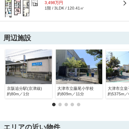
3,498万円
1階
120.41㎡
3LDK
周辺施設
京阪追分駅(京津線)
大津市立藤尾小学校
大津市立皇
約80m／1分
約809m／11分
約5375m／
エリアの近い物件