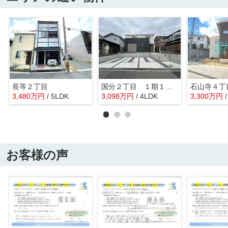
長等２丁目
国分２丁目 １期１号地
3,480
万
円
/ 5LDK
3,098
万
円
/ 4LDK
3,300
万
円
お客様の声