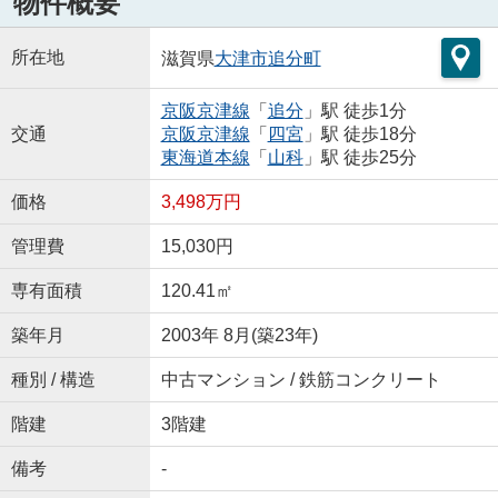
物件概要
所在地
滋賀県
大津市
追分町
京阪京津線
「
追分
」駅 徒歩1分
交通
京阪京津線
「
四宮
」駅 徒歩18分
東海道本線
「
山科
」駅 徒歩25分
価格
3,498万円
管理費
15,030円
専有面積
120.41㎡
築年月
2003年 8月(築23年)
種別 / 構造
中古マンション / 鉄筋コンクリート
階建
3階建
備考
-