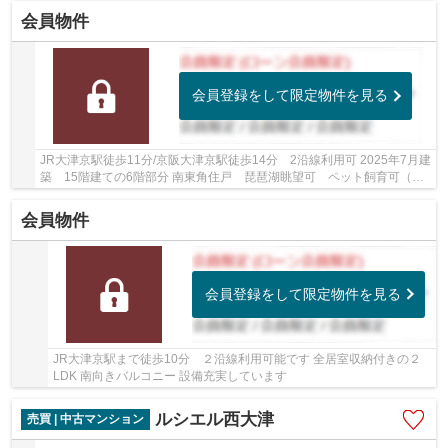
会員物件
会員登録をして限定物件を見る
JR大津京駅徒歩11分/京阪大津京駅徒歩14分 2沿線利用可 2025年7月建
築 15階建ての6階部分 南東角住戸 琵琶湖眺望可 ペット飼育可（規
約細則有） 食洗機・浴室乾燥機・ミストサウナ...
会員物件
会員登録をして限定物件を見る
JR大津京駅まで徒歩10分 ２沿線利用可能です 全居室収納付きの２
LDK 南向きバルコニー 設備充実しています
ルシエル西大津
売買 | 中古マンション