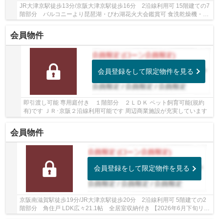
JR大津京駅徒歩13分/京阪大津京駅徒歩16分 2沿線利用可 15階建ての7
階部分 バルコニーより琵琶湖・びわ湖花火大会鑑賞可 食洗乾燥機・浴
室乾燥機・追焚機能など設備充実 24時間ゴミ...
会員物件
会員登録をして限定物件を見る
即引渡し可能 専用庭付き １階部分 ２ＬＤＫ ペット飼育可能(規約
有)です ＪＲ･京阪２沿線利用可能です 周辺商業施設が充実しています
会員物件
会員登録をして限定物件を見る
京阪南滋賀駅徒歩19分/JR大津京駅徒歩20分 2沿線利用可 5階建ての2
階部分 角住戸 LDK広々21.1帖 全居室収納付き 【2026年6月下旬リフ
ォーム完了予定】 全室壁・天井クロス張替、...