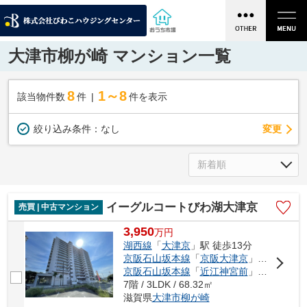
大津市柳が崎 マンション一覧
8
1～8
該当物件数
件
件を表示
変更
絞り込み条件：
なし
イーグルコートびわ湖大津京
売買 | 中古マンション
3,950
万
円
湖西線
「
大津京
」駅 徒歩13分
京阪石山坂本線
「
京阪大津京
」駅 徒歩16分
京阪石山坂本線
「
近江神宮前
」駅 徒歩14分
7階 / 3LDK / 68.32㎡
滋賀県
大津市
柳が崎