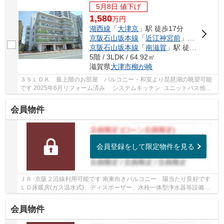
5月8日 値下げ
1,580
万
円
湖西線
「
大津京
」駅 徒歩17分
京阪石山坂本線
「
近江神宮前
」駅 徒歩17分
京阪石山坂本線
「
南滋賀
」駅 徒歩17分
5階 / 3LDK / 64.92㎡
滋賀県
大津市
柳が崎
３ＳＬＤＫ 最上階のお部屋 バルコニー・和室より琵琶湖の眺望可能
です 2025年6月リフォーム済み システムキッチン･ユニットバス他設
備新調 天井･壁ｸﾛｽ張替(全室･納戸･洗面所･ﾄｲﾚ...
会員物件
会員登録をして限定物件を見る
ＪＲ･京阪２沿線利用可能です 南東向きバルコニー 陽当たり良好です
ＬＤ床暖房(ガス温水式)、ディスポーザー、水栓一体型浄水器等設備が
充実 共用施設も充実しています ウォークイン...
会員物件