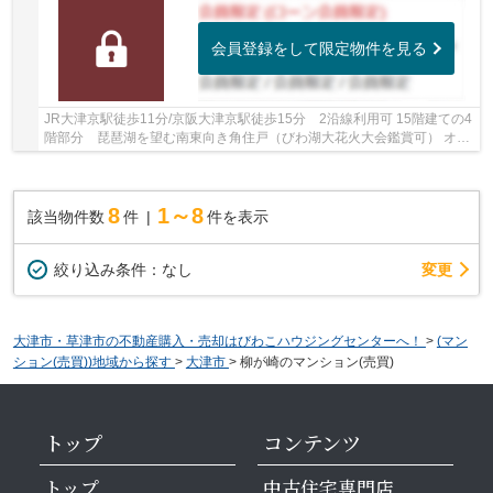
会員登録をして限定物件を見る
JR大津京駅徒歩11分/京阪大津京駅徒歩15分 2沿線利用可 15階建ての4
階部分 琵琶湖を望む南東向き角住戸（びわ湖大花火大会鑑賞可） オー
ダー家具付きです 大規模マンションならでは...
8
1～8
該当物件数
件
件を表示
変更
絞り込み条件：
なし
大津市・草津市の不動産購入・売却はびわこハウジングセンターへ！
>
(マン
ション(売買))地域から探す
>
大津市
>
柳が崎のマンション(売買)
トップ
コンテンツ
トップ
中古住宅専門店