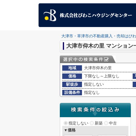
大津市・草津市の不動産購入・売却はび
大津市仰木の里 マンション
地域
大津市仰木の里
価格
下限なし～上限なし
駅徒歩
指定しない
設備条件
指定なし
指定しない
新築
中古
▼価格