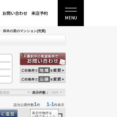
お問い合わせ
来店予約
MENU
>
仰木の里のマンション(売買)
表示件数：
1
1-1
該当公開件数
件
件表示
表示中物件を
一括でチェック