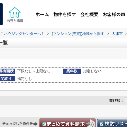
ホーム
物件を探す
会社概要
お客様の声
わこハウジングセンターへ！
>
(マンション(売買))地域から探す
>
大津市
一覧
専有面積
下限なし～上限なし
築年数
指定しない
間取り
指定なし
並び順：