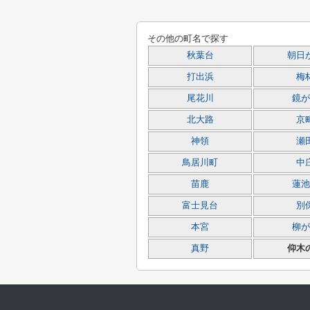
その他の町名で探す
秋葉台
朝日
打出浜
梅
尾花川
鏡が
北大路
京
神領
瀬
鳥居川町
中
苗鹿
蓮池
富士見台
別
本宮
柳が
真野
仰木