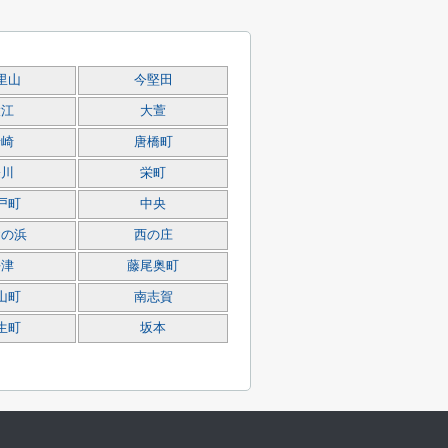
里山
今堅田
大江
大萱
唐崎
唐橋町
際川
栄町
戸町
中央
おの浜
西の庄
平津
藤尾奥町
山町
南志賀
生町
坂本