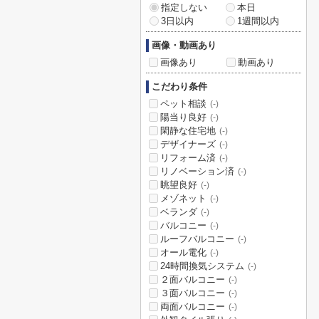
指定しない
本日
3日以内
1週間以内
画像・動画あり
画像あり
動画あり
こだわり条件
ペット相談
(-)
陽当り良好
(-)
閑静な住宅地
(-)
デザイナーズ
(-)
リフォーム済
(-)
リノベーション済
(-)
眺望良好
(-)
メゾネット
(-)
ベランダ
(-)
バルコニー
(-)
ルーフバルコニー
(-)
オール電化
(-)
24時間換気システム
(-)
２面バルコニー
(-)
３面バルコニー
(-)
両面バルコニー
(-)