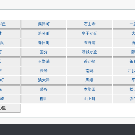
が丘
粟津町
石山寺
一
林
追分町
皇子が丘
浜
春日町
萱野浦
町
国分
湖城が丘
田
玉野浦
茶が崎
茶
庄
長等
南郷
に
町
浜大津
馬場
保
螢谷
本堅田
松
崎
柳川
山上町
弥
の里