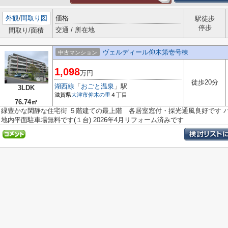
外観
/
間取り図
価格
駅徒歩
停歩
交通 / 所在地
間取り/面積
ヴェルディール仰木第壱号棟
中古マンション
1,098
万円
徒歩20分
湖西線
「
おごと温泉
」駅
3LDK
滋賀県
大津市
仰木の里
４丁目
76.74㎡
緑豊かな閑静な住宅街 ５階建ての最上階 各居室窓付・採光通風良好です 
地内平面駐車場無料です(１台) 2026年4月リフォーム済みです