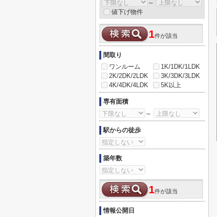
～
値下げ物件
1
件が該当
間取り
ワンルーム
1K/1DK/1LDK
2K/2DK/2LDK
3K/3DK/3LDK
4K/4DK/4LDK
5K以上
専有面積
～
駅からの徒歩
築年数
1
件が該当
情報公開日