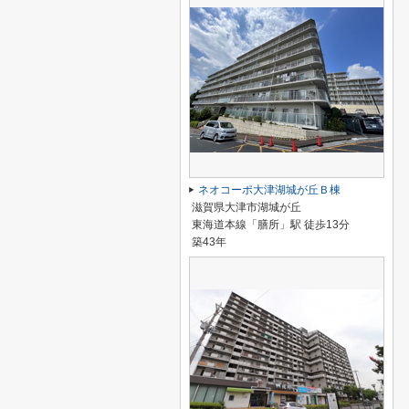
ネオコーポ大津湖城が丘Ｂ棟
滋賀県大津市湖城が丘
東海道本線「膳所」駅 徒歩13分
築43年