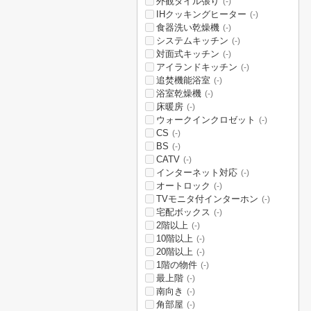
外観タイル張り
(-)
IHクッキングヒーター
(-)
食器洗い乾燥機
(-)
システムキッチン
(-)
対面式キッチン
(-)
アイランドキッチン
(-)
追焚機能浴室
(-)
浴室乾燥機
(-)
床暖房
(-)
ウォークインクロゼット
(-)
CS
(-)
BS
(-)
CATV
(-)
インターネット対応
(-)
オートロック
(-)
TVモニタ付インターホン
(-)
宅配ボックス
(-)
2階以上
(-)
10階以上
(-)
20階以上
(-)
1階の物件
(-)
最上階
(-)
南向き
(-)
角部屋
(-)