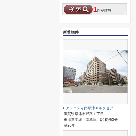
1
件が該当
新着物件
アメニティ南草津Ⅹルクセア
滋賀県草津市野路１丁目
東海道本線「南草津」駅 徒歩3分
築20年