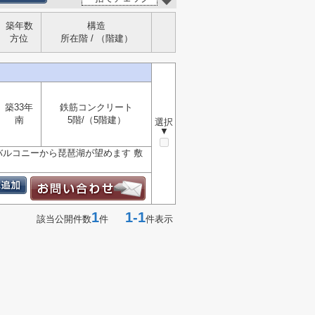
築年数
構造
方位
所在階 / （階建）
築33年
鉄筋コンクリート
南
5階/（5階建）
選択
▼
バルコニーから琵琶湖が望めます 敷
1
1-1
該当公開件数
件
件表示