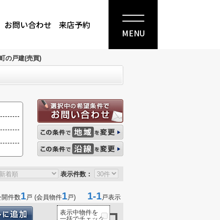
お問い合わせ
来店予約
MENU
町の戸建(売買)
表示件数：
1
1
1-1
公開件数
戸 (会員物件
戸)
戸表示
表示中物件を
一括でチェック