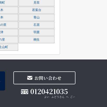
崎町
見世
横木
若葉台
坂本
青山
木の里
石居
関津
羽栗
の里
桐生
上山町
お問い合わせ
0120421035