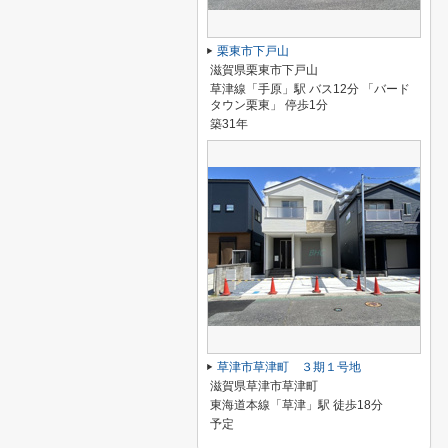
栗東市下戸山
滋賀県栗東市下戸山
草津線「手原」駅 バス12分 「バード
タウン栗東」 停歩1分
築31年
草津市草津町 ３期１号地
滋賀県草津市草津町
東海道本線「草津」駅 徒歩18分
予定