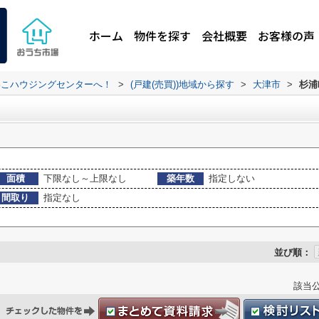
ホーム
物件を探す
会社概要
お客様の声
わこハウジングセンターへ！
>
(戸建(売買))地域から探す
>
大津市
>
杉浦
面積
下限なし～上限なし
築年数
指定しない
間取り
指定なし
並び順：
該当