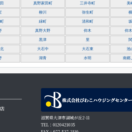
田
真野家田町
三井寺町
美
宮
柳川
弥生町
町
緑町
清和町
野
真野大野
仰木
仰
黒津
里
北
大石中
大石東
池
野
湖青
水明
南郷
店
滋賀県大津市湖城が丘2-11
TEL：0120421035
FAX：077-527-2110