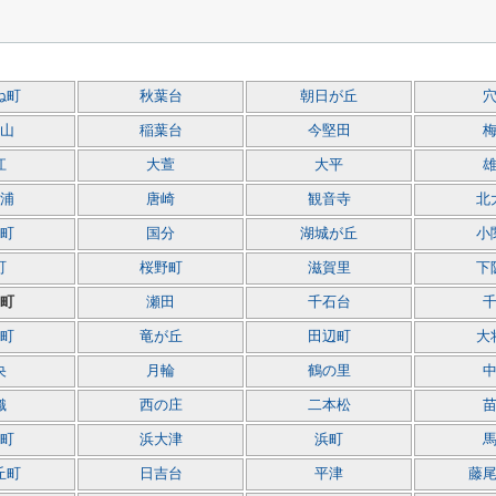
ね町
秋葉台
朝日が丘
山
稲葉台
今堅田
江
大萱
大平
浦
唐崎
観音寺
北
町
国分
湖城が丘
小
町
桜野町
滋賀里
下
町
瀬田
千石台
町
竜が丘
田辺町
大
央
月輪
鶴の里
織
西の庄
二本松
町
浜大津
浜町
丘町
日吉台
平津
藤