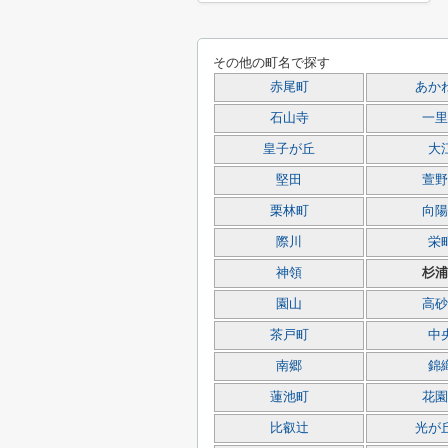
その他の町名で探す
赤尾町
あか
石山寺
一里
皇子が丘
大
堅田
萱野
栗林町
向陽
際川
栄
神領
杉浦
園山
高砂
茶戸町
中
南郷
錦
蓮池町
花園
比叡辻
光が