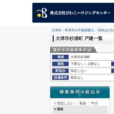
大津市・草津市の不動産購入・売却はび
大津市杉浦町 戸建一覧
地域
大津市杉浦町
価格
下限なし～上限なし
駅徒歩
指定しない
設備条件
指定なし
指定しない
新築
中古
▼価格