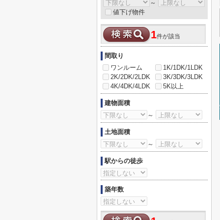
～
値下げ物件
1
件が該当
間取り
ワンルーム
1K/1DK/1LDK
2K/2DK/2LDK
3K/3DK/3LDK
4K/4DK/4LDK
5K以上
建物面積
～
土地面積
～
駅からの徒歩
築年数