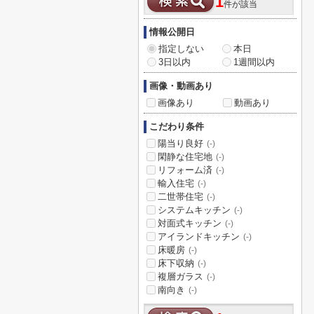
1
件が該当
情報公開日
指定しない
本日
3日以内
1週間以内
画像・動画あり
画像あり
動画あり
こだわり条件
陽当り良好
(-)
閑静な住宅地
(-)
リフォーム済
(-)
輸入住宅
(-)
二世帯住宅
(-)
システムキッチン
(-)
対面式キッチン
(-)
アイランドキッチン
(-)
床暖房
(-)
床下収納
(-)
複層ガラス
(-)
南向き
(-)