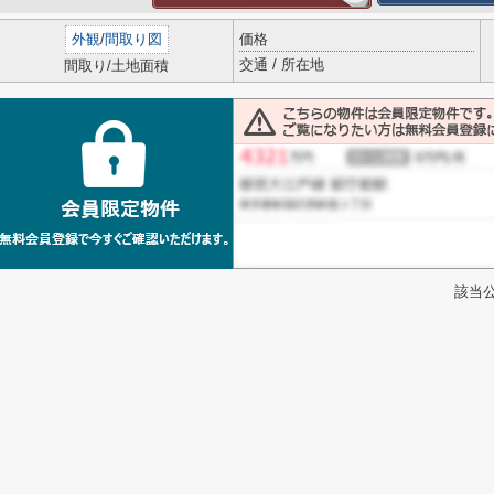
外観
/
間取り図
価格
交通 / 所在地
間取り/土地面積
該当