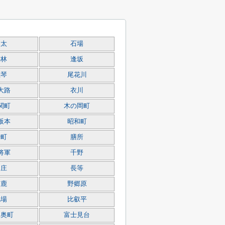
穴太
石場
梅林
逢坂
雄琴
尾花川
大路
衣川
関町
木の岡町
阪本
昭和町
千町
膳所
将軍
千野
中庄
長等
苗鹿
野郷原
馬場
比叡平
尾奥町
富士見台