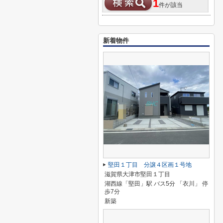
1
件が該当
新着物件
堅田１丁目 分譲４区画１号地
滋賀県大津市堅田１丁目
湖西線「堅田」駅 バス5分 「衣川」 停
歩7分
新築