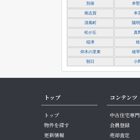
別保
本堅
南志賀
本
清風町
陽明
松が丘
真
稲津
枝
仰木の里東
雄琴
朝日
小
トップ
コンテンツ
トップ
中古住宅専門
物件を探す
会員登録
更新情報
売却査定