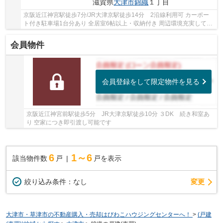
滋賀県
大津市
錦織
１丁目
京阪近江神宮駅徒歩7分/JR大津京駅徒歩14分 2沿線利用可 カーポー
ト付き駐車場1台分あり 全居室6帖以上・収納付き 周辺環境充実してい
ます
会員物件
会員登録をして限定物件を見る
京阪近江神宮前駅徒歩5分 JR大津京駅徒歩10分 ３DK 続き和室あ
り 空家につき即引渡し可能です
6
1～6
該当物件数
戸
戸を表示
変更
絞り込み条件：
なし
大津市・草津市の不動産購入・売却はびわこハウジングセンターへ！
>
(戸建