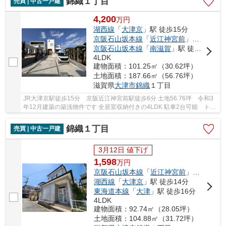
錦織１丁目
売買 | 中古一戸建
4,200
万
円
湖西線
「
大津京
」駅 徒歩15分
京阪石山坂本線
「
近江神宮前
」駅 徒歩6分
京阪石山坂本線
「
南滋賀
」駅 徒歩16分
4LDK
建物面積：101.25㎡（30.62坪）
土地面積：187.66㎡（56.76坪）
滋賀県
大津市
錦織
１丁目
JR大津京駅徒歩15分 京阪近江神宮前駅徒歩6分 土地56.76坪 令和3
年12月建築の築浅物件です 全居室収納付きの4LDK 駐車2台可能 トイ
レ2カ所有
錦織１丁目
売買 | 中古一戸建
3月12日 値下げ
1,598
万
円
京阪石山坂本線
「
近江神宮前
」駅 徒歩7分
湖西線
「
大津京
」駅 徒歩14分
東海道本線
「
大津
」駅 徒歩16分
4LDK
建物面積：92.74㎡（28.05坪）
土地面積：104.88㎡（31.72坪）