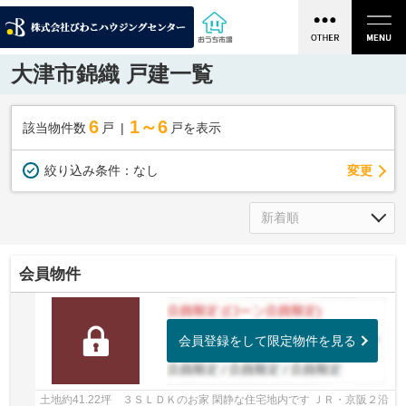
大津市錦織 戸建一覧
6
1～6
該当物件数
戸
戸を表示
変更
絞り込み条件：
なし
会員物件
会員登録をして限定物件を見る
土地約41.22坪 ３ＳＬＤＫのお家 閑静な住宅地内です ＪＲ・京阪２沿