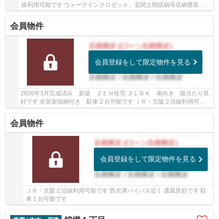
線利用可能です ウォークインクロゼット、玄関土間収納等収納豊富 駐
車３台可能ですよ
会員物件
会員登録をして限定物件を見る
2026年3月完成済み 新築 ＺＥＨ住宅 ３ＬＤＫ 南向き 陽当たり良
好です 全居室収納付き 駐車２台可能です ＪＲ・京阪２沿線利用可能
です 周辺商業施設が充実しています
会員物件
会員登録をして限定物件を見る
ＪＲ・京阪２沿線利用可能です 西大津バイパス近く 通風良好です 駐
車１台可能です