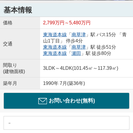
基本情報
価格
2,799万円～5,480万円
東海道本線
「
南草津
」駅 バス15分 「青
山1丁目」 停歩4分
交通
東海道本線
「
南草津
」駅 徒歩51分
東海道本線
「
瀬田
」駅 徒歩80分
間取り
3LDK～4LDK(101.45㎡～117.39㎡)
(建物面積)
築年月
1990年 7月(築36年)
お問い合わせ(無料)
－