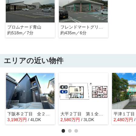
プロムナード青山
フレンドマートグリーンヒル青山店
約518m／7分
約435m／6分
エリアの近い物件
下阪本２丁目 全２棟２号棟
大平２丁目 第１全３棟３号棟
平津１丁目
3,198
万
円
/ 4LDK
2,580
万
円
/ 3LDK
2,480
万
円