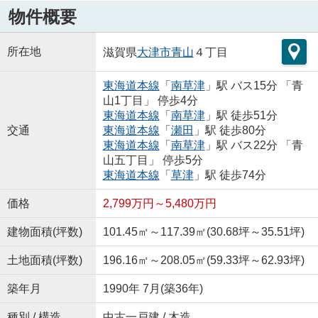
物件概要
所在地
滋賀県
大津市
青山
４丁目
東海道本線
「
南草津
」駅 バス15分 「青
山1丁目」 停歩4分
東海道本線
「
南草津
」駅 徒歩51分
交通
東海道本線
「
瀬田
」駅 徒歩80分
東海道本線
「
南草津
」駅 バス22分 「青
山五丁目」 停歩5分
東海道本線
「
草津
」駅 徒歩74分
価格
2,799万円～5,480万円
建物面積(坪数)
101.45㎡～117.39㎡(30.68坪～35.51坪)
土地面積(坪数)
196.16㎡～208.05㎡(59.33坪～62.93坪)
築年月
1990年 7月(築36年)
種別 / 構造
中古一戸建 / 木造