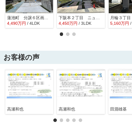
蓮池町 分譲６区画６号地
下阪本２丁目 ニュータウン2期7号地
4,490
万
円
/ 4LDK
4,450
万
円
/ 3LDK
5,160
万
円
お客様の声
高瀬和也
高瀬和也
田淵雄基