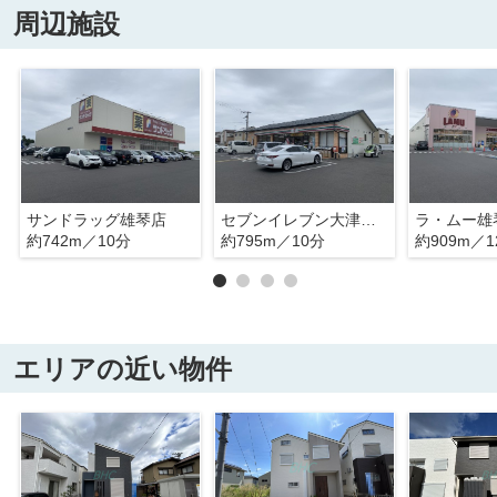
周辺施設
サンドラッグ雄琴店
セブンイレブン大津おごとマリーナ店
ラ・ムー雄
約742m／10分
約795m／10分
約909m／1
エリアの近い物件