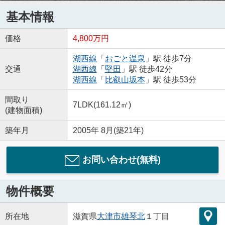
基本情報
価格
4,800万円
湖西線
「
おごと温泉
」駅 徒歩7分
交通
湖西線
「
堅田
」駅 徒歩42分
湖西線
「
比叡山坂本
」駅 徒歩53分
間取り
7LDK(161.12㎡)
(建物面積)
築年月
2005年 8月(築21年)
お問い合わせ(無料)
物件概要
所在地
滋賀県
大津市
雄琴北
１丁目