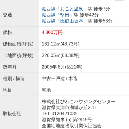
湖西線
「
おごと温泉
」駅 徒歩7分
交通
湖西線
「
堅田
」駅 徒歩42分
湖西線
「
比叡山坂本
」駅 徒歩53分
価格
4,800万円
建物面積(坪数)
161.12㎡(48.73坪)
土地面積(坪数)
226.05㎡(68.38坪)
築年月
2005年 8月(築21年)
種別 / 構造
中古一戸建 / 木造
地目
宅地
株式会社びわこハウジングセンター
滋賀県大津市湖城が丘2-11
取扱会社
TEL:0120421035
滋賀県知事 (5) 第2949号
全国宅地建物取引業保証協会