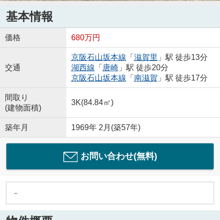
基本情報
価格
680万円
京阪石山坂本線
「
滋賀里
」駅 徒歩13分
交通
湖西線
「
唐崎
」駅 徒歩20分
京阪石山坂本線
「
南滋賀
」駅 徒歩17分
間取り
3K(84.84㎡)
(建物面積)
築年月
1969年 2月(築57年)
お問い合わせ(無料)
－