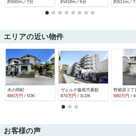
約560m／7分
約418m／6分
約511m／
エリアの近い物件
木の岡町
ヴェルデ藤尾弐番館
野郷原２丁
880
万
円
/ 5DK
870
万
円
/ 3LDK
880
万
円
/ 
お客様の声