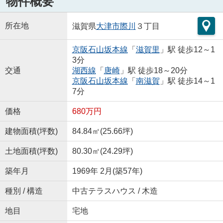
物件概要
所在地
滋賀県
大津市
際川
３丁目
京阪石山坂本線
「
滋賀里
」駅 徒歩12～1
3分
交通
湖西線
「
唐崎
」駅 徒歩18～20分
京阪石山坂本線
「
南滋賀
」駅 徒歩14～1
7分
価格
680万円
建物面積(坪数)
84.84㎡(25.66坪)
土地面積(坪数)
80.30㎡(24.29坪)
築年月
1969年 2月(築57年)
種別 / 構造
中古テラスハウス / 木造
地目
宅地