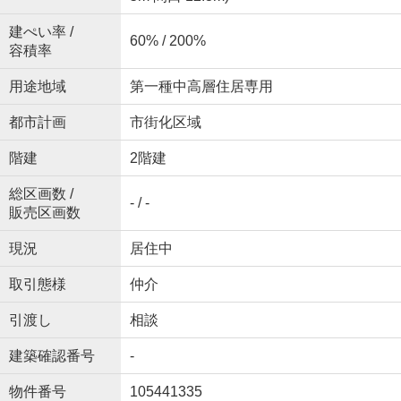
建ぺい率 /
60% / 200%
容積率
用途地域
第一種中高層住居専用
都市計画
市街化区域
階建
2階建
総区画数 /
- / -
販売区画数
現況
居住中
取引態様
仲介
引渡し
相談
建築確認番号
-
物件番号
105441335