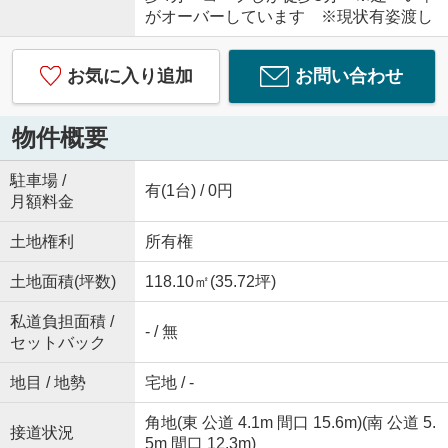
がオーバーしています ※現状有姿渡し
お気に入り追加
お問い合わせ
物件概要
駐車場 /
有(1台) / 0円
月額料金
土地権利
所有権
土地面積(坪数)
118.10㎡(35.72坪)
私道負担面積 /
- / 無
セットバック
地目 / 地勢
宅地 / -
角地(東 公道 4.1m 間口 15.6m)(南 公道 5.
接道状況
5m 間口 12.3m)