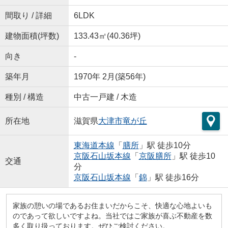
間取り / 詳細
6LDK
建物面積(坪数)
133.43㎡(40.36坪)
向き
-
築年月
1970年 2月(築56年)
種別 / 構造
中古一戸建 / 木造
所在地
滋賀県
大津市
竜が丘
東海道本線
「
膳所
」駅 徒歩10分
京阪石山坂本線
「
京阪膳所
」駅 徒歩10
交通
分
京阪石山坂本線
「
錦
」駅 徒歩16分
家族の憩いの場であるお住まいだからこそ、快適な心地よいも
のであって欲しいですよね。当社ではご家族が喜ぶ不動産を数
多く取り扱っております。ぜひご検討ください。