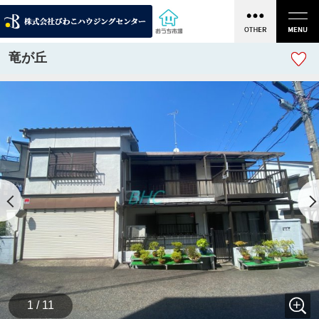
竜が丘
1 / 11