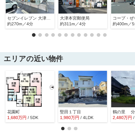
セブンイレブン 大津竜が丘店
大津本宮郵便局
コープ・ぜ
約270m／4分
約311m／4分
約400m／
エリアの近い物件
花園町
堅田１丁目
1,680
万
円
/ 5DK
1,980
万
円
/ 4LDK
2,480
万
円