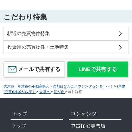
こだわり特集
駅近の売買物件特集
投資用の売買物件・土地特集
メールで共有する
LINEで共有する
大津市・草津市の不動産購入・売却はびわこハウジングセンターへ！
>
(戸建
(売買))地域から探す
>
大津市
>
竜が丘
>
物件詳細
トップ
コンテンツ
トップ
中古住宅専門店