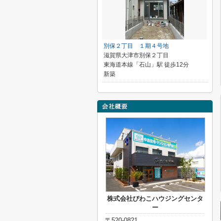
別保２丁目 １期４号地
滋賀県大津市別保２丁目
東海道本線「石山」駅 徒歩12分
新築
株式会社びわこハウジングセンタ
ー
〒520-0821