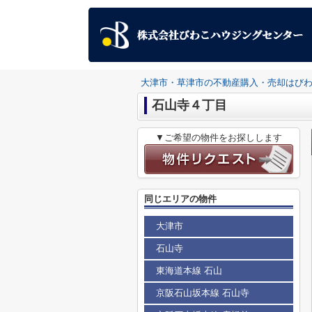
大津市・草津市の不動産購入・売却はび
石山寺４丁目
▼ご希望の物件をお探しします
同じエリアの物件
大津市
石山寺
東海道本線 石山
京阪石山坂本線 石山寺