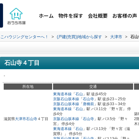
ホーム
物件を探す
会社概要
お客様の声
わこハウジングセンターへ！
>
(戸建(売買))地域から探す
>
大津市
>
石山
石山寺４丁目
-
所在地
交通
東海道本線
「
石山
」駅 徒歩45分
京阪石山坂本線
「
石山寺
」駅 徒歩23～25分
京阪石山坂本線
「
唐橋前
」駅 徒歩33～34分
東海道本線
「
石山
」駅 バス11分 「野々宮」 停
歩4分
築
滋賀県
大津市
石山寺
４丁目
京阪石山坂本線
「
石山寺
」駅 バス5分 「野々
2
宮」 停歩4分
木
東海道本線
「
石山
」駅 バス13分 「野々宮（滋
賀県）」 停歩5分
京阪石山坂本線
「
石山寺
」駅 バス13分 「野々