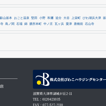
叡山坂本
おごと温泉
堅田
小野
和邇
追分
大谷
上栄町
びわ湖浜大津
坂
井寺
島ノ関
石場
錦
膳所本町
中ノ庄
瓦ヶ浜
粟津
唐橋前
石山寺
店
滋賀県大津市湖城が丘2-11
TEL：0120421035
FAX：077-527-2110