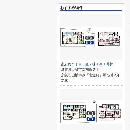
おすすめ物件
南志賀２丁目 全２棟１期１号棟
滋賀県大津市南志賀２丁目
京阪石山坂本線「南滋賀」駅 徒歩2分
新築