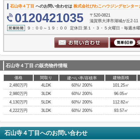
石山寺４丁目
へのお問い合わせは
株式会社びわこハウジングセンター
0120421035
〒520-0821
滋賀県大津市湖城が丘2-11
９：００～１９：００ 定休日:第１・３・５火曜日・毎週水
石山寺４丁目
の販売物件情報
価格
間取り
建物面積
建ぺい率/容積率
2,480万円
4LDK
60%/ 200%
101.25㎡
2,980万円
3LDK
60%/ 200%
96.05㎡
4,130万円
5LDK
60%/ 200%
112.82㎡
4,222万円
3LDK
60%/ 200%
93.57㎡
石山寺４丁目
へのお問い合わせ