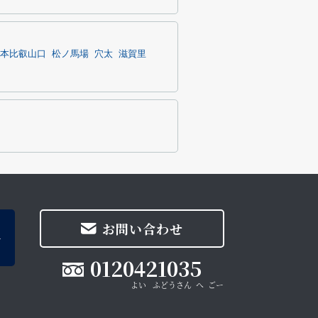
本比叡山口
松ノ馬場
穴太
滋賀里
お問い合わせ
0120421035