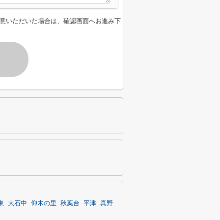
意いただいた場合は、確認画面へお進み下
す
東
大石中
仰木の里
秋葉台
平津
真野