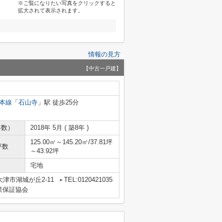
※ご覧になりたい写真をクリックすると
拡大されて表示されます。
情報の見方
【中古一戸建】
本線
「
石山寺
」駅 徒歩25分
年数）
2018年 5月 ( 築8年 )
125.00㎡～145.20㎡/37.81坪
坪数
～43.92坪
宅地
津市湖城が丘2-11
TEL:0120421035
業保証協会