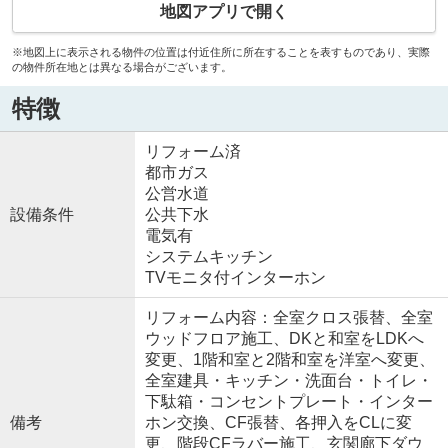
地図アプリで開く
※地図上に表示される物件の位置は付近住所に所在することを表すものであり、実際
の物件所在地とは異なる場合がございます。
特徴
リフォーム済
都市ガス
公営水道
設備条件
公共下水
電気有
システムキッチン
TVモニタ付インターホン
リフォーム内容：全室クロス張替、全室
ウッドフロア施工、DKと和室をLDKへ
変更、1階和室と2階和室を洋室へ変更、
全室建具・キッチン・洗面台・トイレ・
下駄箱・コンセントプレート・インター
備考
ホン交換、CF張替、各押入をCLに変
更、階段CFラバー施工、玄関廊下ダウ