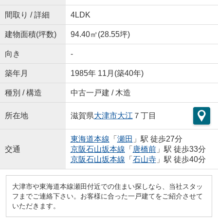
間取り / 詳細
4LDK
建物面積(坪数)
94.40㎡(28.55坪)
向き
-
築年月
1985年 11月(築40年)
種別 / 構造
中古一戸建 / 木造
所在地
滋賀県
大津市
大江
７丁目
東海道本線
「
瀬田
」駅 徒歩27分
交通
京阪石山坂本線
「
唐橋前
」駅 徒歩33分
京阪石山坂本線
「
石山寺
」駅 徒歩40分
大津市や東海道本線瀬田付近での住まい探しなら、当社スタッ
フまでご連絡下さい。お客様に合った一戸建てをご紹介させて
いただきます。