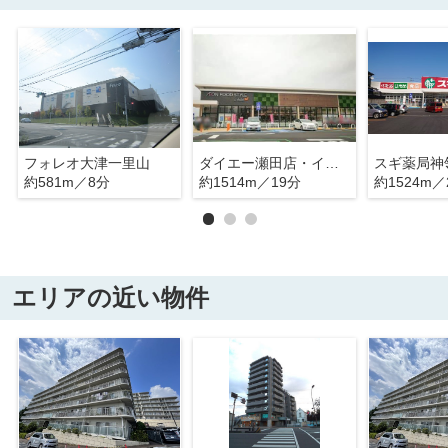
フォレオ大津一里山
ダイエー瀬田店・イオンフードスタイル
スギ薬局神
約581m／8分
約1514m／19分
約1524m／
エリアの近い物件