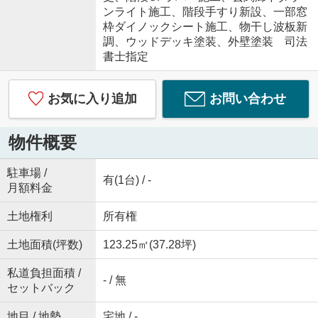
ンライト施工、階段手すり新設、一部窓
枠ダイノックシート施工、物干し波板新
調、ウッドデッキ塗装、外壁塗装 司法
書士指定
お気に入り追加
お問い合わせ
物件概要
駐車場 /
有(1台) / -
月額料金
土地権利
所有権
土地面積(坪数)
123.25㎡(37.28坪)
私道負担面積 /
- / 無
セットバック
地目 / 地勢
宅地 / -