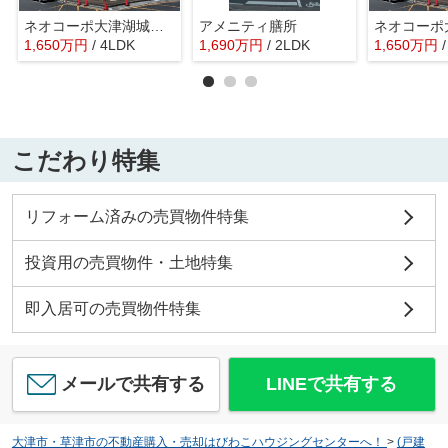
ネオコーポ大津湖城が丘C棟
アメニティ膳所
1,650
万
円
/ 4LDK
1,690
万
円
/ 2LDK
1,650
万
円
こだわり特集
リフォーム済みの売買物件特集
投資用の売買物件・土地特集
即入居可の売買物件特集
メールで共有する
LINEで共有する
大津市・草津市の不動産購入・売却はびわこハウジングセンターへ！
>
(戸建