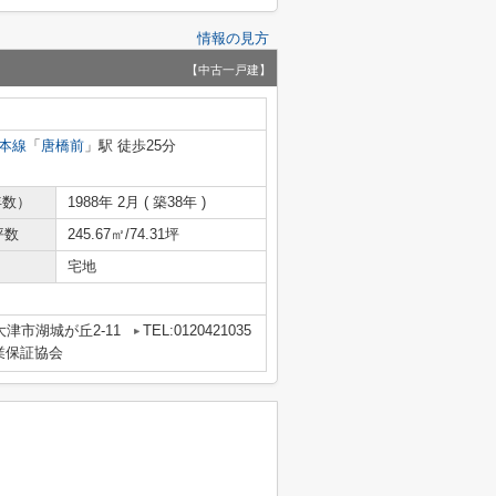
情報の見方
【中古一戸建】
本線
「
唐橋前
」駅 徒歩25分
年数）
1988年 2月 ( 築38年 )
坪数
245.67㎡/74.31坪
宅地
津市湖城が丘2-11
TEL:0120421035
業保証協会