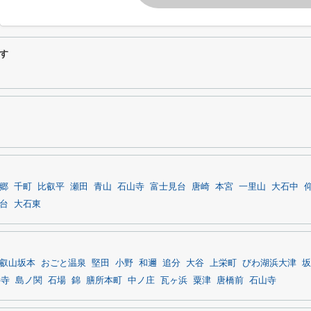
す
郷
千町
比叡平
瀬田
青山
石山寺
富士見台
唐崎
本宮
一里山
大石中
台
大石東
叡山坂本
おごと温泉
堅田
小野
和邇
追分
大谷
上栄町
びわ湖浜大津
坂
井寺
島ノ関
石場
錦
膳所本町
中ノ庄
瓦ヶ浜
粟津
唐橋前
石山寺