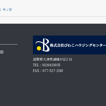
浜
中ノ庄
店
滋賀県大津市湖城が丘2-11
TEL：0120421035
FAX：077-527-2110