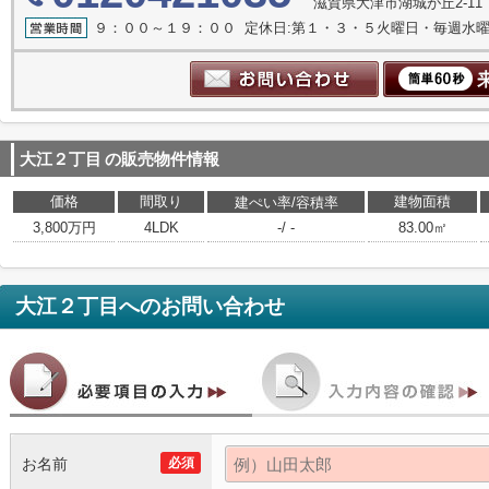
滋賀県大津市湖城が丘2-11
９：００～１９：００ 定休日:第１・３・５火曜日・毎週水
大江２丁目
の販売物件情報
価格
間取り
建物面積
建ぺい率/容積率
3,800万円
4LDK
-/ -
83.00㎡
大江２丁目
へのお問い合わせ
お名前
必須