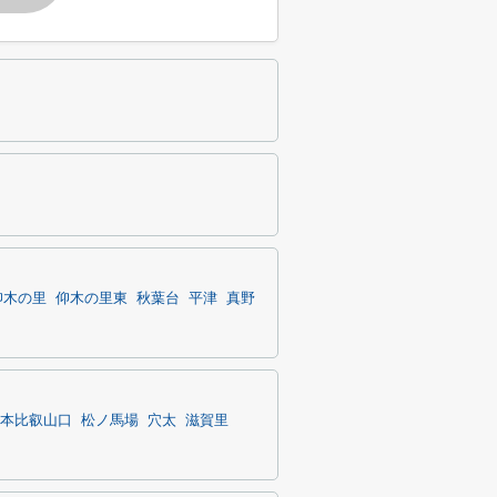
仰木の里
仰木の里東
秋葉台
平津
真野
本比叡山口
松ノ馬場
穴太
滋賀里