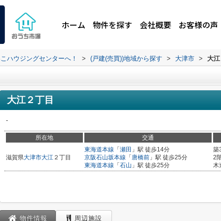
ホーム
物件を探す
会社概要
お客様の声
わこハウジングセンターへ！
>
(戸建(売買))地域から探す
>
大津市
>
大江
大江２丁目
-
所在地
交通
東海道本線
「
瀬田
」駅 徒歩14分
築
滋賀県
大津市
大江
２丁目
京阪石山坂本線
「
唐橋前
」駅 徒歩25分
2
東海道本線
「
石山
」駅 徒歩25分
木
物件情報
周辺施設