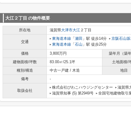
大江２丁目
の物件概要
所在地
滋賀県
大津市
大江
２丁目
東海道本線
「
瀬田
」駅 徒歩14分
京阪石山坂
交通
東海道本線
「
石山
」駅 徒歩25分
価格
3,800万円
築年月（築
建物面積/坪数
83.00㎡/25.1坪
土地面積/
種別/構造
中古一戸建 / 木造
地目
備考
-
株式会社びわこハウジングセンター
滋賀県大
取扱会社
滋賀県知事 (5) 第2949号
全国宅地建物取引