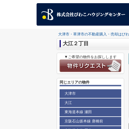
大津市・草津市の不動産購入・売却はび
大江２丁目
▼ご希望の物件をお探しします
同じエリアの物件
大津市
大江
東海道本線 瀬田
京阪石山坂本線 唐橋前