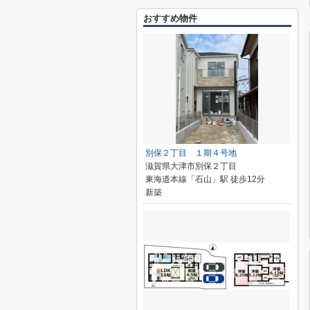
おすすめ物件
別保２丁目 １期４号地
滋賀県大津市別保２丁目
東海道本線「石山」駅 徒歩12分
新築