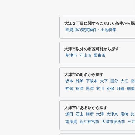
大江２丁目に関するこだわり条件から探
投資用の売買物件・土地特集
大津市以外の市区町村から探す
草津市
守山市
栗東市
大津市の町名から探す
坂本
雄琴
下阪本
大平
国分
大江
南
神領
稲津
黒津
衣川
別保
月輪
稲葉
大津市にある駅から探す
瀬田
石山
膳所
大津
大津京
唐崎
比
南滋賀
近江神宮前
大津市役所前
三