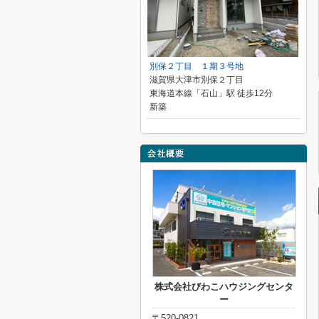
別保２丁目 １期３号地
滋賀県大津市別保２丁目
東海道本線「石山」駅 徒歩12分
新築
株式会社びわこハウジングセンタ
ー
〒520-0821