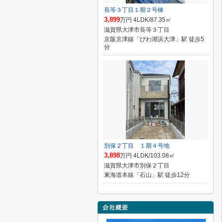
長等３丁目１期２号棟
3,899
万円 4LDK/87.35㎡
滋賀県大津市長等３丁目
京阪京津線「びわ湖浜大津」駅 徒歩5
分
別保２丁目 １期４号地
3,898
万円 4LDK/103.08㎡
滋賀県大津市別保２丁目
東海道本線「石山」駅 徒歩12分