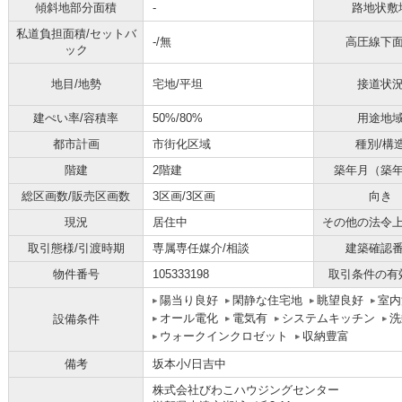
傾斜地部分面積
-
路地状敷
私道負担面積/セットバ
-/無
高圧線下
ック
地目/地勢
宅地/平坦
接道状
建ぺい率/容積率
50%/80%
用途地
都市計画
市街化区域
種別/構
階建
2階建
築年月（築
総区画数/販売区画数
3区画/3区画
向き
現況
居住中
その他の法令
取引態様/引渡時期
専属専任媒介/相談
建築確認
物件番号
105333198
取引条件の有
陽当り良好
閑静な住宅地
眺望良好
室内
オール電化
電気有
システムキッチン
洗
設備条件
ウォークインクロゼット
収納豊富
備考
坂本小/日吉中
株式会社びわこハウジングセンター