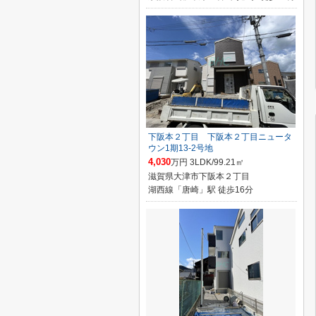
下阪本２丁目 下阪本２丁目ニュータ
ウン1期13-2号地
4,030
万円 3LDK/99.21㎡
滋賀県大津市下阪本２丁目
湖西線「唐崎」駅 徒歩16分