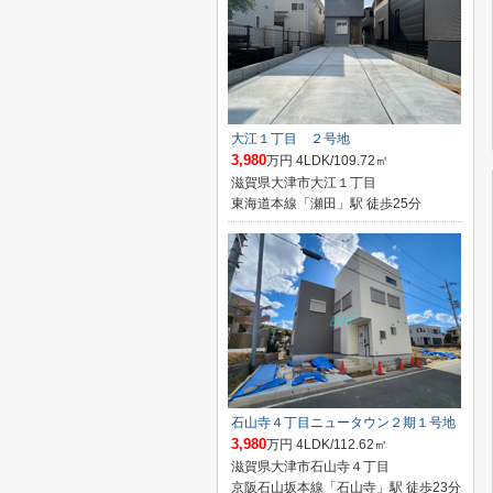
大江１丁目 ２号地
3,980
万円 4LDK/109.72㎡
滋賀県大津市大江１丁目
東海道本線「瀬田」駅 徒歩25分
石山寺４丁目ニュータウン２期１号地
3,980
万円 4LDK/112.62㎡
滋賀県大津市石山寺４丁目
京阪石山坂本線「石山寺」駅 徒歩23分