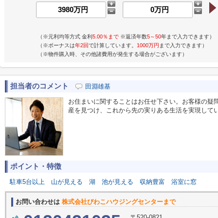
（※元利均等方式 金利
5.00％まで
※返済年数
5～50
年まで入力できます）
（※ボーナスは
年2回
で計算しています。
1000万円
まで入力できます）
（※物件購入時、その他諸費用が発生する場合がございます）
担当者のコメント
田淵雄基
お住まいに関することはお任せ下さい。お客様の疑
産を見つけ、これから先の実りある生活を実現して
ポイント・特徴
駐車5台以上
山が見える
湖
池が見える
収納豊富
浴室に窓
お問い合わせは
株式会社びわこハウジングセンターまで
〒520-0821