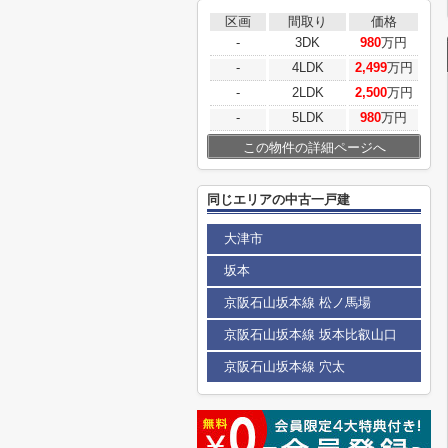
区画
間取り
価格
-
3DK
980
万円
-
4LDK
2,499
万円
-
2LDK
2,500
万円
-
5LDK
980
万円
この物件の詳細ページへ
同じエリアの中古一戸建
大津市
坂本
京阪石山坂本線 松ノ馬場
京阪石山坂本線 坂本比叡山口
京阪石山坂本線 穴太