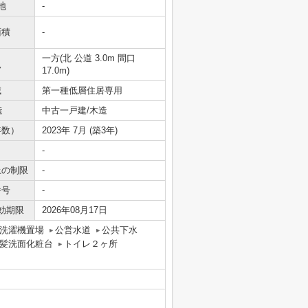
地
-
面積
-
一方(北 公道 3.0m 間口
況
17.0m)
域
第一種低層住居専用
造
中古一戸建/木造
年数）
2023年 7月 (築3年)
-
上の制限
-
番号
-
効期限
2026年08月17日
洗濯機置場
公営水道
公共下水
髪洗面化粧台
トイレ２ヶ所