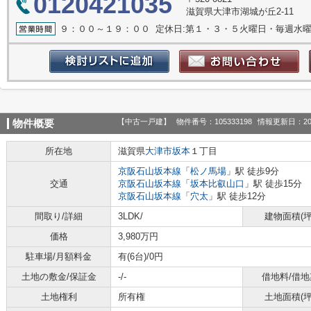
0120421035
滋賀県大津市湖城が丘2-11
９：００～１９：００ 定休日:第１・３・５火曜日・毎週水
【中古一戸建】
物件番号：105333198
情報更新日：20
物件概要
所在地
滋賀県
大津市
坂本
１丁目
京阪石山坂本線
「
松ノ馬場
」駅 徒歩9分
交通
京阪石山坂本線
「
坂本比叡山口
」駅 徒歩15分
京阪石山坂本線
「
穴太
」駅 徒歩12分
間取り/詳細
3LDK/
建物面積(坪
価格
3,980万円
駐車場/月額料金
有(6台)/0円
土地の敷金/保証金
-/-
借地料/借地
土地権利
所有権
土地面積(坪