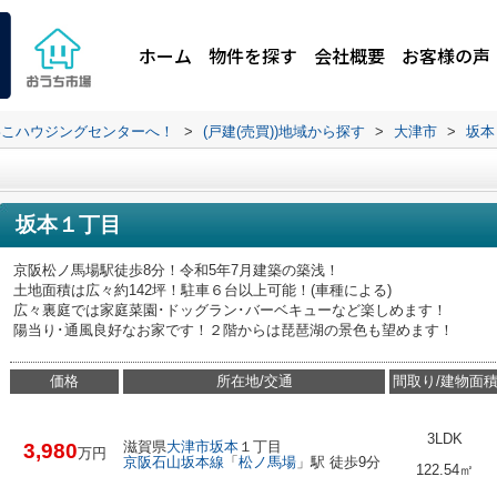
ホーム
物件を探す
会社概要
お客様の声
わこハウジングセンターへ！
>
(戸建(売買))地域から探す
>
大津市
>
坂本
坂本１丁目
京阪松ノ馬場駅徒歩8分！令和5年7月建築の築浅！
土地面積は広々約142坪！駐車６台以上可能！(車種による)
広々裏庭では家庭菜園･ドッグラン･バーベキューなど楽しめます！
陽当り･通風良好なお家です！２階からは琵琶湖の景色も望めます！
価格
所在地/交通
間取り/建物面
3LDK
滋賀県
大津市
坂本
１丁目
3,980
万円
京阪石山坂本線
「
松ノ馬場
」駅 徒歩9分
122.54㎡