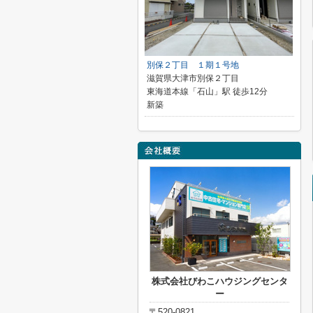
別保２丁目 １期１号地
滋賀県大津市別保２丁目
東海道本線「石山」駅 徒歩12分
新築
株式会社びわこハウジングセンタ
ー
〒520-0821