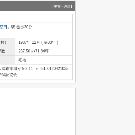
【中古一戸建】
堅田
」駅 徒歩30分
年数）
1987年 12月 ( 築38年 )
坪数
237.50㎡/71.84坪
宅地
津市湖城が丘2-11
TEL:0120421035
業保証協会