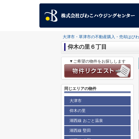
大津市・草津市の不動産購入・売却はび
仰木の里６丁目
▼ご希望の物件をお探しします
同じエリアの物件
大津市
仰木の里
湖西線 おごと温泉
湖西線 堅田