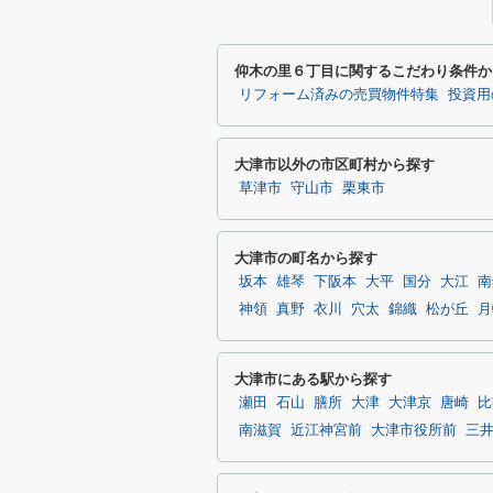
仰木の里６丁目に関するこだわり条件か
リフォーム済みの売買物件特集
投資用
大津市以外の市区町村から探す
草津市
守山市
栗東市
大津市の町名から探す
坂本
雄琴
下阪本
大平
国分
大江
南
神領
真野
衣川
穴太
錦織
松が丘
月
大津市にある駅から探す
瀬田
石山
膳所
大津
大津京
唐崎
比
南滋賀
近江神宮前
大津市役所前
三