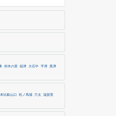
東
仰木の里
稲津
大石中
平津
黒津
本比叡山口
松ノ馬場
穴太
滋賀里