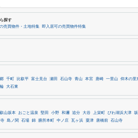
ら探す
の売買物件・土地特集
即入居可の売買物件特集
郷
千町
比叡平
富士見台
瀬田
石山寺
青山
本宮
唐崎
一里山
仰木の里
輪
大石東
叡山坂本
おごと温泉
堅田
小野
和邇
追分
大谷
上栄町
びわ湖浜大津
坂
井寺
島ノ関
石場
錦
膳所本町
中ノ庄
瓦ヶ浜
粟津
唐橋前
石山寺