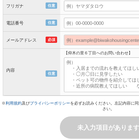
フリガナ
任意
電話番号
任意
メールアドレス
必須
【仰木の里６丁目へのお問い合わせ】
内容
任意
※
利用規約
及び
プライバシーポリシー
を必ずお読みください。左記内容に同
さい。
未入力項目がありま