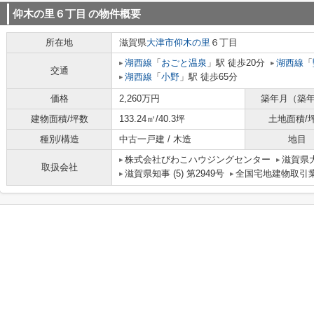
仰木の里６丁目
の物件概要
所在地
滋賀県
大津市
仰木の里
６丁目
湖西線
「
おごと温泉
」駅 徒歩20分
湖西線
「
交通
湖西線
「
小野
」駅 徒歩65分
価格
2,260万円
築年月（築
建物面積/坪数
133.24㎡/40.3坪
土地面積/
種別/構造
中古一戸建 / 木造
地目
株式会社びわこハウジングセンター
滋賀県大
取扱会社
滋賀県知事 (5) 第2949号
全国宅地建物取引