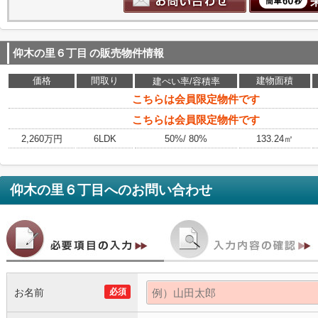
仰木の里６丁目
の販売物件情報
価格
間取り
建物面積
建ぺい率/容積率
こちらは会員限定物件です
こちらは会員限定物件です
2,260万円
6LDK
50%/ 80%
133.24㎡
仰木の里６丁目
へのお問い合わせ
お名前
必須