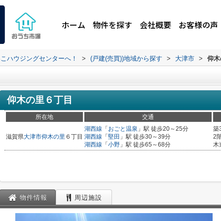
ホーム
物件を探す
会社概要
お客様の声
わこハウジングセンターへ！
>
(戸建(売買))地域から探す
>
大津市
>
仰木
仰木の里６丁目
所在地
交通
湖西線
「
おごと温泉
」駅 徒歩20～25分
築
滋賀県
大津市
仰木の里
６丁目
湖西線
「
堅田
」駅 徒歩30～39分
2
湖西線
「
小野
」駅 徒歩65～68分
木
物件情報
周辺施設