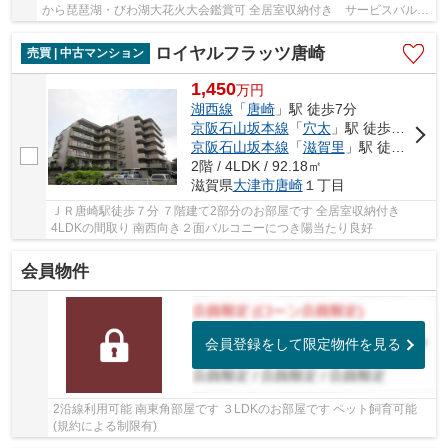
から琵琶湖・びわ湖大花火大会鑑賞可 全居室収納付き サービスバルコ
ニーあり 周辺環境充実しています
ロイヤルフラッツ唐崎
売買 | 中古マンション
1,450
万
円
湖西線
「
唐崎
」駅 徒歩7分
京阪石山坂本線
「
穴太
」駅 徒歩18分
京阪石山坂本線
「
滋賀里
」駅 徒歩18分
2階 / 4LDK / 92.18㎡
滋賀県
大津市
唐崎
１丁目
ＪＲ唐崎駅徒歩７分 ７階建て2部分のお部屋です 全居室収納付き
4LDKの間取り 南西向き２面バルコニーにつき陽当たり良好
会員物件
会員登録をして限定物件を見る
2沿線利用可能 南東角部屋です ３LDKのお部屋です ペット飼育可能
(規約による制限有)