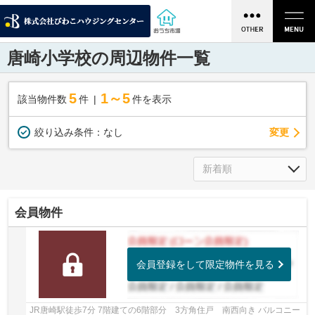
唐崎小学校の周辺物件一覧
5
1～5
該当物件数
件
件を表示
変更
絞り込み条件：
なし
会員物件
会員登録をして限定物件を見る
JR唐崎駅徒歩7分 7階建ての6階部分 3方角住戸 南西向き バルコニー