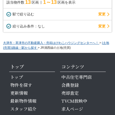
13
1～13
該当物件数
区画
区画を表示
駅で絞り込む
変更
変更
絞り込み条件：
なし
大津市・草津市の不動産購入・売却はびわこハウジングセンターへ！
>
(土地
(売買))路線・駅から探す
>
JR湖西線の土地(売買)
トップ
コンテンツ
トップ
中古住宅専門店
物件を探す
会員登録
更新情報
売却査定
最新物件情報
TVCM放映中
スタッフ紹介
求人ページ