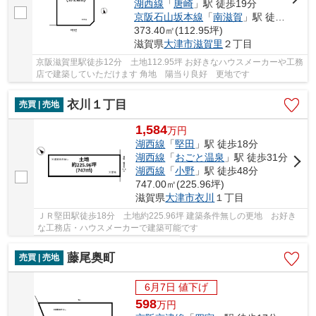
湖西線
「
唐崎
」駅 徒歩19分
京阪石山坂本線
「
南滋賀
」駅 徒歩21分
373.40㎡(112.95坪)
滋賀県
大津市
滋賀里
２丁目
京阪滋賀里駅徒歩12分 土地112.95坪 お好きなハウスメーカーや工務
店で建築していただけます 角地 陽当り良好 更地です
衣川１丁目
売買 | 売地
1,584
万
円
湖西線
「
堅田
」駅 徒歩18分
湖西線
「
おごと温泉
」駅 徒歩31分
湖西線
「
小野
」駅 徒歩48分
747.00㎡(225.96坪)
滋賀県
大津市
衣川
１丁目
ＪＲ堅田駅徒歩18分 土地約225.96坪 建築条件無しの更地 お好き
な工務店・ハウスメーカーで建築可能です
藤尾奥町
売買 | 売地
6月7日 値下げ
598
万
円