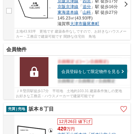
京阪京津線
「
四宮
」駅 徒歩17分
京阪京津線
「
追分
」駅 徒歩16分
東海道本線
「
山科
」駅 徒歩27分
145.23㎡(43.93坪)
滋賀県
大津市
藤尾奥町
土地43.93坪 更地です 建築条件なしですので、お好きなハウスメー
カー・工務店で建築可能です 閑静な住宅街 角地
会員物件
会員登録をして限定物件を見る
ＪＲ堅田駅徒歩17分 平坦地 土地約103.31 建築条件無しの更地
お好きな工務店・ハウスメーカーで建築可能です
坂本８丁目
売買 | 売地
12月26日 値下げ
420
万
円