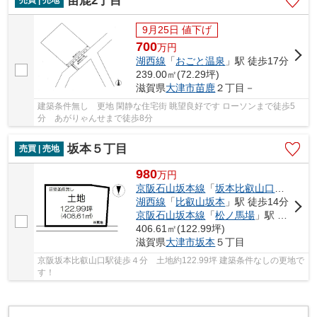
苗鹿2丁目
9月25日 値下げ
700
万
円
湖西線
「
おごと温泉
」駅 徒歩17分
239.00㎡(72.29坪)
滋賀県
大津市
苗鹿
２丁目－
建築条件無し 更地 閑静な住宅街 眺望良好です ローソンまで徒歩5
分 あがりゃんせまで徒歩8分
坂本５丁目
売買 | 売地
980
万
円
京阪石山坂本線
「
坂本比叡山口
」駅 徒歩
湖西線
「
比叡山坂本
」駅 徒歩14分
京阪石山坂本線
「
松ノ馬場
」駅 徒歩12分
406.61㎡(122.99坪)
滋賀県
大津市
坂本
５丁目
京阪坂本比叡山口駅徒歩４分 土地約122.99坪 建築条件なしの更地で
す！