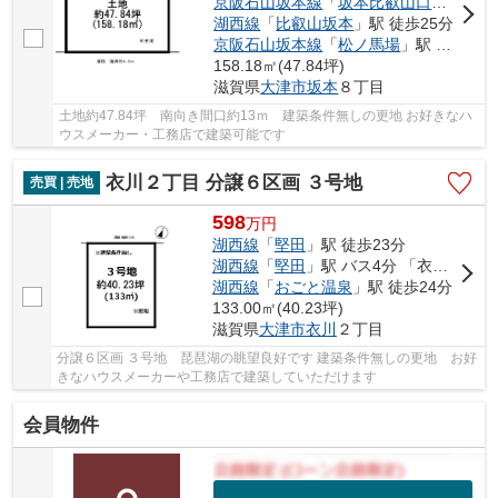
京阪石山坂本線
「
坂本比叡山口
」駅 徒歩
湖西線
「
比叡山坂本
」駅 徒歩25分
京阪石山坂本線
「
松ノ馬場
」駅 徒歩28分
158.18㎡(47.84坪)
滋賀県
大津市
坂本
８丁目
土地約47.84坪 南向き間口約13ｍ 建築条件無しの更地 お好きなハ
ウスメーカー・工務店で建築可能です
衣川２丁目 分譲６区画 ３号地
売買 | 売地
598
万
円
湖西線
「
堅田
」駅 徒歩23分
湖西線
「
堅田
」駅 バス4分 「衣川」 停歩9分
湖西線
「
おごと温泉
」駅 徒歩24分
133.00㎡(40.23坪)
滋賀県
大津市
衣川
２丁目
分譲６区画 ３号地 琵琶湖の眺望良好です 建築条件無しの更地 お好
きなハウスメーカーや工務店で建築していただけます
会員物件