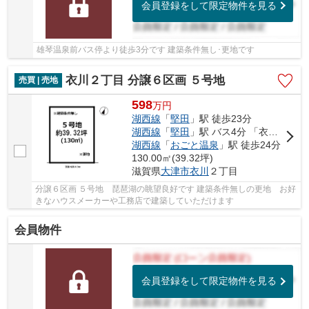
会員登録をして限定物件を見る
雄琴温泉前バス停より徒歩3分です 建築条件無し･更地です
衣川２丁目 分譲６区画 ５号地
売買 | 売地
598
万
円
湖西線
「
堅田
」駅 徒歩23分
湖西線
「
堅田
」駅 バス4分 「衣川」 停歩9分
湖西線
「
おごと温泉
」駅 徒歩24分
130.00㎡(39.32坪)
滋賀県
大津市
衣川
２丁目
分譲６区画 ５号地 琵琶湖の眺望良好です 建築条件無しの更地 お好
きなハウスメーカーや工務店で建築していただけます
会員物件
会員登録をして限定物件を見る