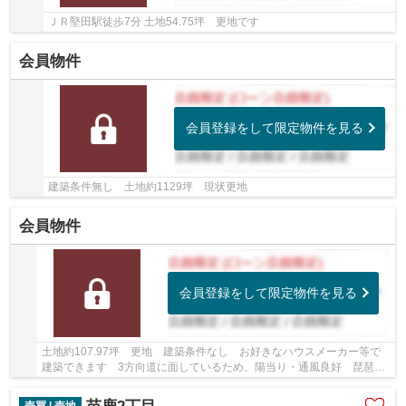
ＪＲ堅田駅徒歩7分 土地54.75坪 更地です
会員物件
会員登録をして限定物件を見る
建築条件無し 土地約1129坪 現状更地
会員物件
会員登録をして限定物件を見る
土地約107.97坪 更地 建築条件なし お好きなハウスメーカー等で
建築できます 3方向道に面しているため、陽当り・通風良好 琵琶湖
が望めます
売買 | 売地