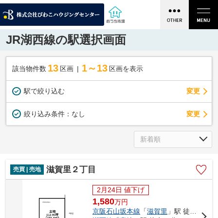
JR湖西線の駅選択画面
13
1～13
該当物件数
区画
区画を表示
駅で絞り込む
変更
変更
絞り込み条件：
なし
滋賀里２丁目
売買 | 売地
2月24日 値下げ
1,580
万
円
京阪石山坂本線
「
滋賀里
」駅 徒歩12分