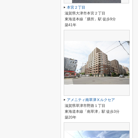
本宮２丁目
滋賀県大津市本宮２丁目
東海道本線「膳所」駅 徒歩9分
築41年
アメニティ南草津Ⅹルクセア
滋賀県草津市野路１丁目
東海道本線「南草津」駅 徒歩3分
築20年