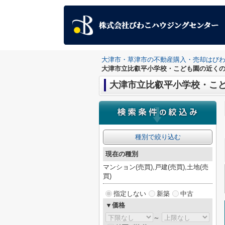
大津市・草津市の不動産購入・売却はび
大津市立比叡平小学校・こども園の近く
大津市立比叡平小学校・こ
種別で絞り込む
現在の種別
マンション(売買),戸建(売買),土地(売
買)
指定しない
新築
中古
▼価格
～