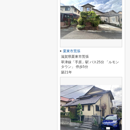
栗東市荒張
滋賀県栗東市荒張
草津線「手原」駅 バス25分 「ルモン
タウン」 停歩5分
築21年