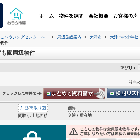
ホーム
物件を探す
会社概要
お客様の声
わこハウジングセンターへ！
>
周辺施設案内
>
大津市
>
大津市の小学校
の物件
ども園周辺物件
並び順：
該当
外観
/
間取り図
価格
交通 / 所在地
間取り/土地面積