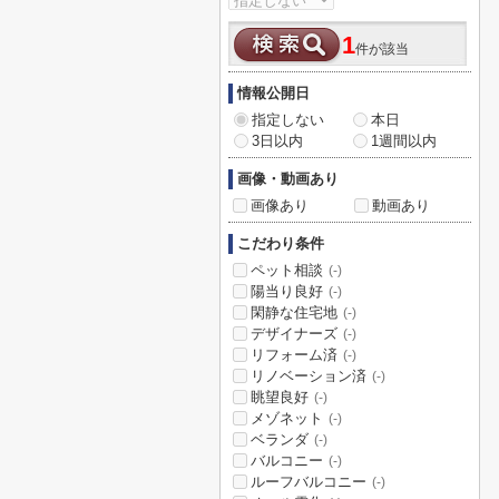
1
件が該当
情報公開日
指定しない
本日
3日以内
1週間以内
画像・動画あり
画像あり
動画あり
こだわり条件
ペット相談
(-)
陽当り良好
(-)
閑静な住宅地
(-)
デザイナーズ
(-)
リフォーム済
(-)
リノベーション済
(-)
眺望良好
(-)
メゾネット
(-)
ベランダ
(-)
バルコニー
(-)
ルーフバルコニー
(-)