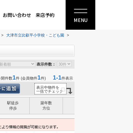
お問い合わせ
来店予約
MENU
>
大津市立比叡平小学校・こども園
>
表示件数：
1
1
1-1
公開件数
件 (会員物件
件)
件表示
表示中物件を
一括でチェック
駅徒歩
築年数
構造
停歩
方位
建物面積