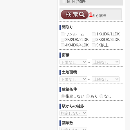
値下げ物件
1
件が該当
間取り
ワンルーム
1K/1DK/1LDK
2K/2DK/2LDK
3K/3DK/3LDK
4K/4DK/4LDK
5K以上
面積
～
土地面積
～
建築条件
指定しない
あり
なし
駅からの徒歩
築年数