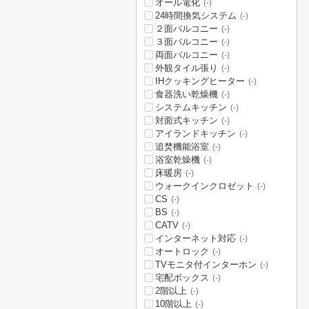
オール電化
(-)
24時間換気システム
(-)
２面バルコニー
(-)
３面バルコニー
(-)
両面バルコニー
(-)
外観タイル張り
(-)
IHクッキングヒーター
(-)
食器洗い乾燥機
(-)
システムキッチン
(-)
対面式キッチン
(-)
アイランドキッチン
(-)
追焚機能浴室
(-)
浴室乾燥機
(-)
床暖房
(-)
ウォークインクロゼット
(-)
CS
(-)
BS
(-)
CATV
(-)
インターネット対応
(-)
オートロック
(-)
TVモニタ付インターホン
(-)
宅配ボックス
(-)
2階以上
(-)
10階以上
(-)