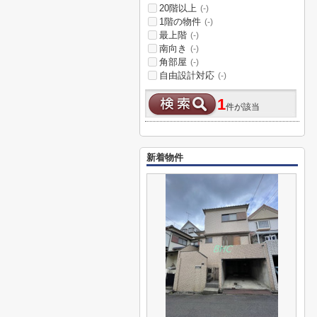
20階以上
(-)
1階の物件
(-)
最上階
(-)
南向き
(-)
角部屋
(-)
自由設計対応
(-)
1
件が該当
新着物件