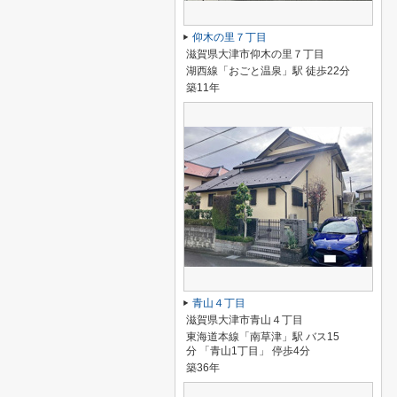
仰木の里７丁目
滋賀県大津市仰木の里７丁目
湖西線「おごと温泉」駅 徒歩22分
築11年
青山４丁目
滋賀県大津市青山４丁目
東海道本線「南草津」駅 バス15
分 「青山1丁目」 停歩4分
築36年