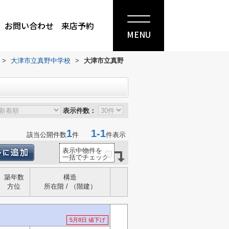
お問い合わせ
来店予約
MENU
>
大津市立真野中学校
>
大津市立真野
表示件数：
1
1-1
該当公開件数
件
件表示
表示中物件を
一括でチェック
築年数
構造
方位
所在階 / （階建）
5月8日 値下げ