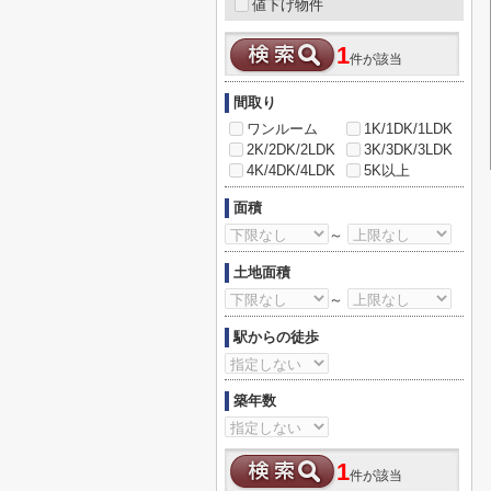
値下げ物件
1
件が該当
間取り
ワンルーム
1K/1DK/1LDK
2K/2DK/2LDK
3K/3DK/3LDK
4K/4DK/4LDK
5K以上
面積
～
土地面積
～
駅からの徒歩
築年数
1
件が該当