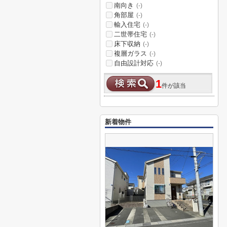
南向き
(-)
角部屋
(-)
輸入住宅
(-)
二世帯住宅
(-)
床下収納
(-)
複層ガラス
(-)
自由設計対応
(-)
1
件が該当
新着物件