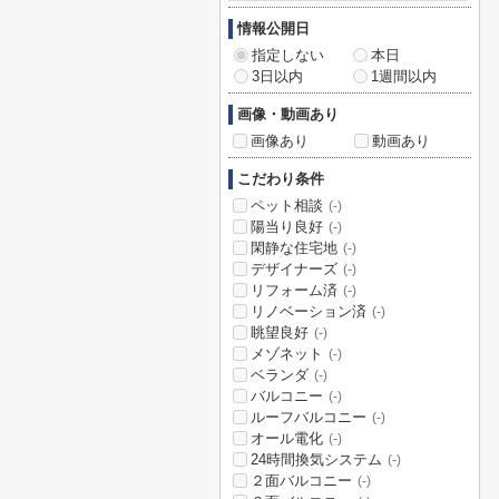
情報公開日
指定しない
本日
3日以内
1週間以内
画像・動画あり
画像あり
動画あり
こだわり条件
ペット相談
(-)
陽当り良好
(-)
閑静な住宅地
(-)
デザイナーズ
(-)
リフォーム済
(-)
リノベーション済
(-)
眺望良好
(-)
メゾネット
(-)
ベランダ
(-)
バルコニー
(-)
ルーフバルコニー
(-)
オール電化
(-)
24時間換気システム
(-)
２面バルコニー
(-)