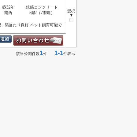
築32年
鉄筋コンクリート
選択
南西
5階/（7階建）
▼
眺望・陽当たり良好 ペット飼育可能で
1
1-1
該当公開件数
件
件表示