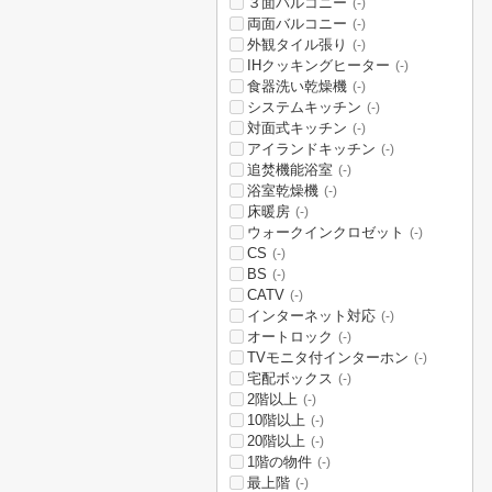
３面バルコニー
(-)
両面バルコニー
(-)
外観タイル張り
(-)
IHクッキングヒーター
(-)
食器洗い乾燥機
(-)
システムキッチン
(-)
対面式キッチン
(-)
アイランドキッチン
(-)
追焚機能浴室
(-)
浴室乾燥機
(-)
床暖房
(-)
ウォークインクロゼット
(-)
CS
(-)
BS
(-)
CATV
(-)
インターネット対応
(-)
オートロック
(-)
TVモニタ付インターホン
(-)
宅配ボックス
(-)
2階以上
(-)
10階以上
(-)
20階以上
(-)
1階の物件
(-)
最上階
(-)