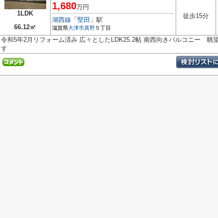
1,680
万円
1LDK
徒歩15分
湖西線
「
堅田
」駅
66.12㎡
滋賀県
大津市
真野
５丁目
令和5年2月リフォーム済み 広々としたLDK25.2帖 南西向きバルコニー 
す