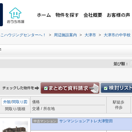
ホーム
物件を探す
会社概要
お客様の声
わこハウジングセンターへ！
>
周辺施設案内
>
大津市
>
大津市の中学校
件
並び順：
外観
/
間取り図
価格
駅徒歩
停歩
交通 / 所在地
間取り/面積
サンマンションアトレ大津堅田
中古マンション