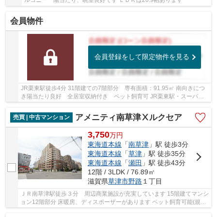
ルコニー 陽当たり、眺望良好です ＬＤＫは26.9帖あります
会員物件
会員登録をして限定物件を見る
JR栗東駅徒歩4分 31階建ての7階部分 専有面積：91.95㎡ 南向きにつ
き陽当たり良好 全居室収納付き ペット飼育可 JR栗東駅・スーパー
直結で生活に便利な立地です
アメニティ南草津Ⅹルクセア
売買 | 中古マンション
3,750
万
円
東海道本線
「
南草津
」駅 徒歩3分
東海道本線
「
草津
」駅 徒歩35分
東海道本線
「
瀬田
」駅 徒歩43分
12階 / 3LDK / 76.89㎡
滋賀県
草津市
野路
１丁目
ＪＲ南草津駅徒歩３分 周辺商業施設が充実しています 15階建てマンシ
ョン12階部分 床暖房、ディスポーザーがあります ペット飼育可能(規約
有)です 分譲駐車場１台分付きです