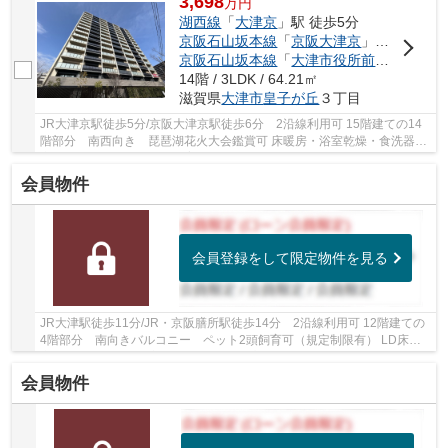
3,698
万
円
湖西線
「
大津京
」駅 徒歩5分
京阪石山坂本線
「
京阪大津京
」駅 徒歩6分
京阪石山坂本線
「
大津市役所前
」駅 徒歩1
14階 / 3LDK / 64.21㎡
滋賀県
大津市
皇子が丘
３丁目
JR大津京駅徒歩5分/京阪大津京駅徒歩6分 2沿線利用可 15階建ての14
階部分 南西向き 琵琶湖花火大会鑑賞可 床暖房・浴室乾燥・食洗器・
家具・照明付き ペット飼育可 スーパー・コン...
会員物件
会員登録をして限定物件を見る
JR大津駅徒歩11分/JR・京阪膳所駅徒歩14分 2沿線利用可 12階建ての
4階部分 南向きバルコニー ペット2頭飼育可（規定制限有） LD床暖
房・食洗乾燥機・浴室乾燥機・スロップシンクな...
会員物件