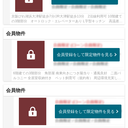
京阪びわ湖浜大津駅徒歩7分/JR大津駅徒歩13分 2沿線利用可 10階建て
の3階部分 オートロック・エレベーターあり L字型キッチン 高温差湯
式 クッションフロア 続き和室 小学校・ス...
会員物件
会員登録をして限定物件を見る
6階建ての3階部分 角部屋 南東向きにつき陽当り・通風良好 二面バ
ルコニー 全居室収納付き ペット飼育可（規約有） 周辺環境充実して
います
会員物件
会員登録をして限定物件を見る