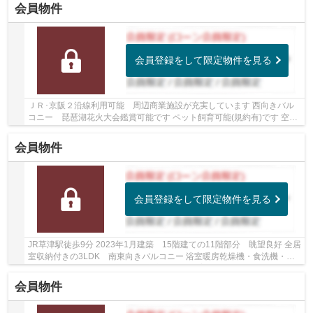
会員物件
会員登録をして限定物件を見る
ＪＲ･京阪２沿線利用可能 周辺商業施設が充実しています 西向きバル
コニー 琵琶湖花火大会鑑賞可能です ペット飼育可能(規約有)です 空家
につき即お引渡しできます 令和3年10月 給...
会員物件
会員登録をして限定物件を見る
JR草津駅徒歩9分 2023年1月建築 15階建ての11階部分 眺望良好 全居
室収納付きの3LDK 南東向きバルコニー 浴室暖房乾燥機・食洗機・浄
水機能付シャワー水栓など設備充実 ペット飼育...
会員物件