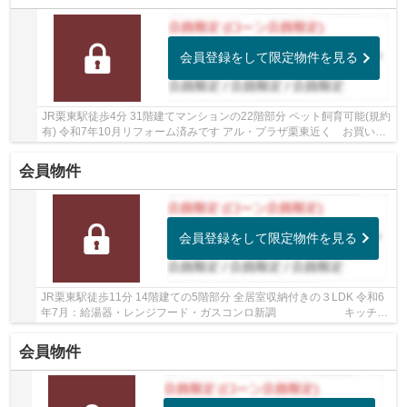
会員登録をして限定物件を見る
JR栗東駅徒歩4分 31階建てマンションの22階部分 ペット飼育可能(規約
有) 令和7年10月リフォーム済みです アル・プラザ栗東近く お買い物
便利です
会員物件
会員登録をして限定物件を見る
JR栗東駅徒歩11分 14階建ての5階部分 全居室収納付きの３LDK 令和6
年7月：給湯器・レンジフード・ガスコンロ新調 キッチン
水栓・便座交換
会員物件