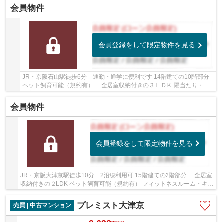
会員物件
会員登録をして限定物件を見る
JR・京阪石山駅徒歩6分 通勤・通学に便利です 14階建ての10階部分
ペット飼育可能（規約有） 全居室収納付きの３ＬＤＫ 陽当たり・眺
望良好です
会員物件
会員登録をして限定物件を見る
JR・京阪大津京駅徒歩10分 2沿線利用可 15階建ての2階部分 全居室
収納付きの２LDK ペット飼育可能（規約有） フィットネスルーム・キッ
ズルーム等、共用施設充実しています
プレミスト大津京
売買 | 中古マンション