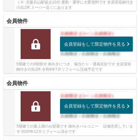
ＪＲ･京阪石山駅徒歩10分 通勤・通学に大変便利です 全居室収納付き
の3LDK スーパー近くにあります
会員物件
会員登録をして限定物件を見る
5階建ての3階部分 南向きにつき、陽当たり・通風良好です 全居室収
納付きの3LDK 令和8年7月リフォーム完成予定です
会員物件
会員登録をして限定物件を見る
5階建ての最上階のお部屋です 南向きバルコニー 設備充実していま
す 2025年12月リフォーム済みです