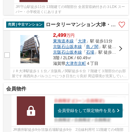
JR守山駅徒歩11分 13階建ての8階部分 全居室収納付きの３LDK スー
パー・小学校近くにあります
ロータリーマンション大津・京町
売買 | 中古マンション
2,499
万
円
東海道本線
「
大津
」駅 徒歩11分
京阪石山坂本線
「
島ノ関
」駅 徒歩6分
京阪石山坂本線
「
石場
」駅 徒歩7分
3階 / 2LDK / 60.49㎡
滋賀県
大津市
京町
４丁目
ＪＲ大津駅徒歩１１分／京阪島ノ関駅徒歩６分 ７階建て３階部分のお部
屋です 南西向きバルコニーにつき日当たり良好 周辺環境が充実していま
す ２０２６年９月にリノベーション完了予...
会員物件
会員登録をして限定物件を見る
JR膳所駅徒歩9分/京阪石場駅徒歩9分 2沿線利用可 11階建ての4階部