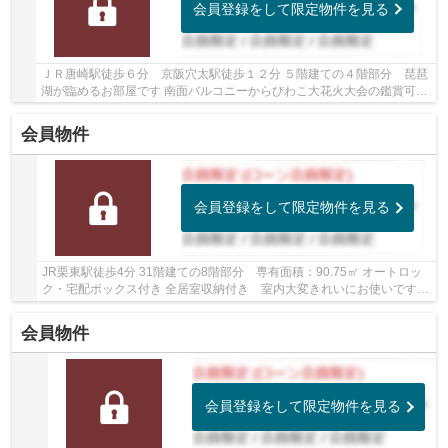
会員登録をして限定物件を見る
ＪＲ唐崎駅徒歩６分 京阪穴太駅徒歩１２分 ５階建ての４階部分 琵琶
湖が臨めるお部屋です 南面バルコニーからびわこ大花火大会の鑑賞可能
全居室収納付き３ＬＤＫの間取りです
会員物件
会員登録をして限定物件を見る
JR栗東駅徒歩4分 31階建ての8階部分 専有面積：90.75㎡ オートロッ
ク・宅配ボックス付き 全居室収納付き 室内大変きれいにお使いです
小学校・スーパー徒歩10分圏内です
会員物件
会員登録をして限定物件を見る