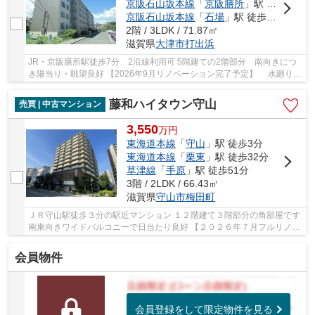
京阪石山坂本線
「
京阪膳所
」駅 徒歩7分
京阪石山坂本線
「
石場
」駅 徒歩10分
2階 / 3LDK / 71.87㎡
滋賀県
大津市
打出浜
JR・京阪膳所駅徒歩7分 2沿線利用可 5階建ての2階部分 南向きにつ
き陽当り・眺望良好 【2026年9月リノベーション完了予定】 水廻り交
換、壁・床貼替、建具交換など他 小学校・スー...
藤和ハイタウン守山
売買 | 中古マンション
3,550
万
円
東海道本線
「
守山
」駅 徒歩3分
東海道本線
「
栗東
」駅 徒歩32分
草津線
「
手原
」駅 徒歩51分
3階 / 2LDK / 66.43㎡
滋賀県
守山市
梅田町
ＪＲ守山駅徒歩３分の駅近マンション １２階建て３階部分の角部屋です
南東向きワイドバルコニーで日当たり良好 【２０２６年７月フルリノベ
ーション完成】 間取り変更／水回り／壁・...
会員物件
会員登録をして限定物件を見る