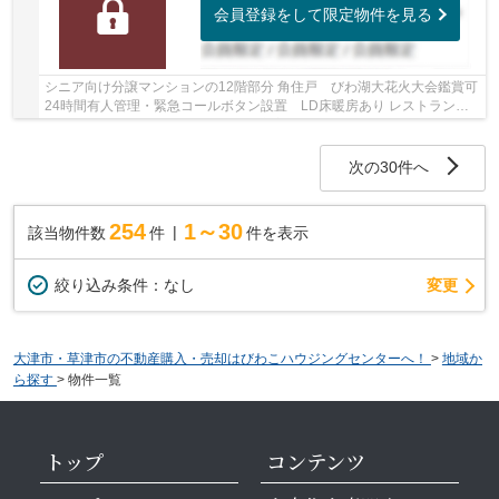
会員登録をして限定物件を見る
シニア向け分譲マンションの12階部分 角住戸 びわ湖大花火大会鑑賞可
24時間有人管理・緊急コールボタン設置 LD床暖房あり レストラン・
大浴場・ホビールームなど共用施設充実 ペッ...
次の30件へ
254
1～30
該当物件数
件
件を表示
変更
絞り込み条件：
なし
大津市・草津市の不動産購入・売却はびわこハウジングセンターへ！
>
地域か
ら探す
>
物件一覧
トップ
コンテンツ