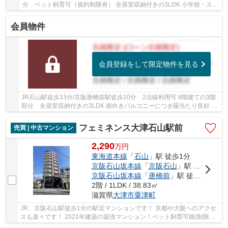
分 ペット飼育可（規約制限有） 全居室収納付きの3LDK 小学校・スー
パー徒歩10分圏内です
会員物件
会員登録をして限定物件を見る
JR石山駅徒歩13分/京阪唐橋前駅徒歩10分 2沿線利用可 8階建ての3階
部分 全居室収納付きの3LDK 南向きバルコニーにつき陽当たり良好 小
学校・スーパー徒歩10分圏内です
フェミネンス大津石山駅前
売買 | 中古マンション
2,290
万
円
東海道本線
「
石山
」駅 徒歩1分
京阪石山坂本線
「
京阪石山
」駅 徒歩1分
京阪石山坂本線
「
唐橋前
」駅 徒歩10分
2階 / 1LDK / 38.83㎡
滋賀県
大津市
粟津町
JR、京阪石山駅徒歩1分の駅近マンションです！ 京都や大阪へのアクセ
スも楽々です！ 2021年建築の築浅マンション！ペット飼育可能(制限
有)！ 雨風を凌ぐ「内廊下」が採用されています！