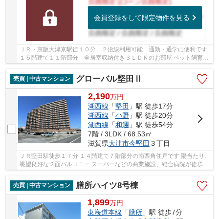
会員登録をして限定物件を見る
ＪＲ・京阪大津京駅徒１０分 ２沿線利用可能 通勤・通学に便利です
１５階建て１１階部分 全居室収納付き３ＬＤＫのお部屋 ペット飼育可
能(規約有) 共用施設が充実しています 南東...
グローバル堅田Ⅱ
売買 | 中古マンション
2,190
万
円
湖西線
「
堅田
」駅 徒歩17分
湖西線
「
小野
」駅 徒歩20分
湖西線
「
和邇
」駅 徒歩54分
7階 / 3LDK / 68.53㎡
滋賀県
大津市
今堅田
３丁目
ＪＲ堅田駅徒歩１７分 １４階建て７階部分の南西角住戸です 陽当たり、
眺望良好な２面バルコニー スーパーなどの商業施設、総合病院が徒歩圏
内です 【２０２６年７下旬新規リノベーシ...
膳所ハイツ8号棟
売買 | 中古マンション
1,899
万
円
東海道本線
「
膳所
」駅 徒歩7分