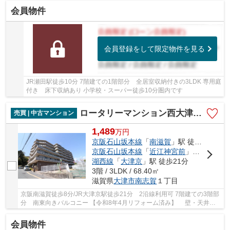
会員物件
会員登録をして限定物件を見る
JR瀬田駅徒歩10分 7階建ての1階部分 全居室収納付きの3LDK 専用庭
付き 床下収納あり 小学校・スーパー徒歩10分圏内です
ロータリーマンション西大津ラクス・ヒルズ
売買 | 中古マンション
1,489
万
円
京阪石山坂本線
「
南滋賀
」駅 徒歩8分
京阪石山坂本線
「
近江神宮前
」駅 徒歩14分
湖西線
「
大津京
」駅 徒歩21分
3階 / 3LDK / 68.40㎡
滋賀県
大津市
南志賀
１丁目
京阪南滋賀徒歩8分/JR大津京駅徒歩21分 2沿線利用可 7階建ての3階部
分 南東向きバルコニー 【令和8年4月リフォーム済み】 壁・天井ク
ロス全面張替え、洋室2部屋床：カーペット張替...
会員物件