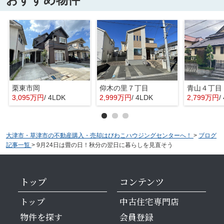
栗東市岡
仰木の里７丁目
青山４丁目
3,095万円
/ 4LDK
2,999万円
/ 4LDK
2,799万円
/
大津市・草津市の不動産購入・売却はびわこハウジングセンターへ！
>
ブログ
記事一覧
>
9月24日は畳の日！秋分の翌日に暮らしを見直そう
トップ
コンテンツ
トップ
中古住宅専門店
物件を探す
会員登録