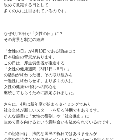
改めて意識する日として
多くの人に注目されているのです。
なぜ4月10日が「女性の日」
に？
その背景と制定の経緯

「女性の日」が4月10日である理由には
日本独自の背景があります。
この日は、厚生労働省が推進する
「女性の健康週間（3月1日～8日）」
の活動が終わった後、その取り組みを
一過性に終わらせず、より多くの人に
女性の健康や権利への関心を
継続してもらうために設定されました。

さらに、4月は新年度が始まるタイミングであり
社会全体が新しいスタートを切る時期でもあります。
そんな節目に「女性の役割」や「社会進出」に
改めて目を向けるという意味合いも込められているのです。

この記念日は、法的な国民の祝日ではありませんが
企業や自治体などが啓発イベントやキャンペーンを行うなど