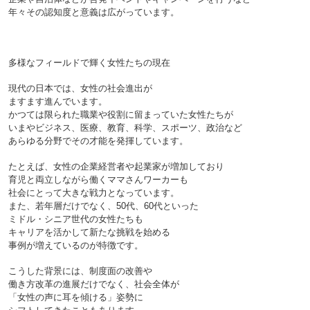
年々その認知度と意義は広がっています。

多様なフィールドで輝く女性たちの現在

現代の日本では、女性の社会進出が
ますます進んでいます。
かつては限られた職業や役割に留まっていた女性たちが
いまやビジネス、医療、教育、科学、
スポーツ、政治など
あらゆる分野でその才能を発揮しています。
たとえば、女性の企業経営者や起業家が増加しており
育児と両立しながら働くママさんワーカーも
社会にとって大きな戦力となっています。
また、若年層だけでなく、50代、60代といった
ミドル・シニア世代の女性たちも
キャリアを活かして新たな挑戦を始める
事例が増えているのが特徴です。

こうした背景には、制度面の改善や
働き方改革の進展だけでなく、社会全体が
「女性の声に耳を傾ける」姿勢に