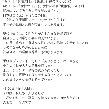
4月10日「女性の日」は感謝と行動のきっかけに

4月10日の「女性の日」は、女性の社会的地位向上や権利
健康について考える大切な記念日です。
日本独自に設けられたこの日は
「女性の健康週間」とのつながりから生まれ
年々その認知と意義が広まりつつあります。

現代社会では、女性たちがさまざまな分野で輝き
自分らしく活躍する姿が増えています。
この日に改めて、身近な女性に感謝の気持ちを伝えることは
心のつながりを深めるとともに
社会全体への理解や尊重にもつながります。

手紙やプレゼント、そして「ありがとう」の一言など
小さな行動が大きな意味を持ちます。
また、ジェンダー平等の意識を高めたり
働きやすい環境づくりを考えるきっかけとしても
この日は大きな価値を持っています。

4月10日「女性の日」。
それは、私たち一人ひとりが
「思いやり」や「尊重」を持って未来に向かうための