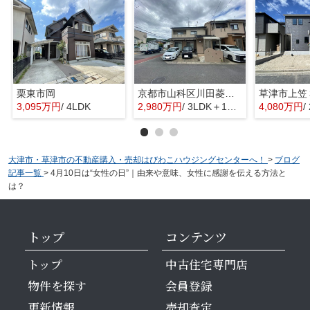
栗東市岡
京都市山科区川田菱尾田
3,095万円
/ 4LDK
2,980万円
/ 3LDK＋1S(納戸)
4,080万円
/
大津市・草津市の不動産購入・売却はびわこハウジングセンターへ！
>
ブログ
記事一覧
>
4月10日は“女性の日”｜由来や意味、女性に感謝を伝える方法と
は？
トップ
コンテンツ
トップ
中古住宅専門店
物件を探す
会員登録
更新情報
売却査定