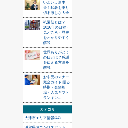
いよいよ夏本
番！猛暑を乗り
切る涼しさ大全
祇園祭とは？
2026年の日程・
見どころ・歴史
をわかりやすく
解説
世界ありがとう
の日とは？感謝
を伝える方法を
解説
お中元のマナー
完全ガイド|贈る
時期・金額相
場・人気ギフト
ランキン...
カテゴリ
大津市エリア情報(44)
滋賀県おでかけスポット