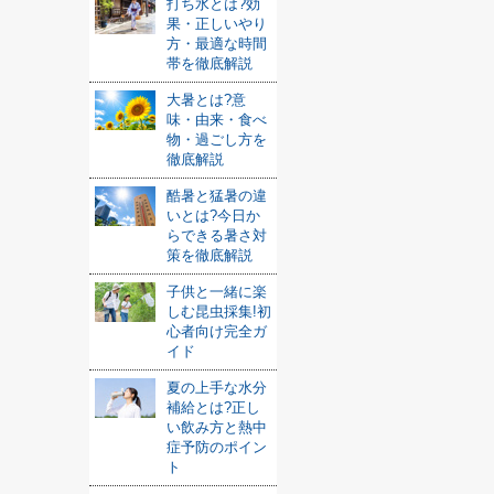
打ち水とは?効
果・正しいやり
方・最適な時間
帯を徹底解説
大暑とは?意
味・由来・食べ
物・過ごし方を
徹底解説
酷暑と猛暑の違
いとは?今日か
らできる暑さ対
策を徹底解説
子供と一緒に楽
しむ昆虫採集!初
心者向け完全ガ
イド
夏の上手な水分
補給とは?正し
い飲み方と熱中
症予防のポイン
ト