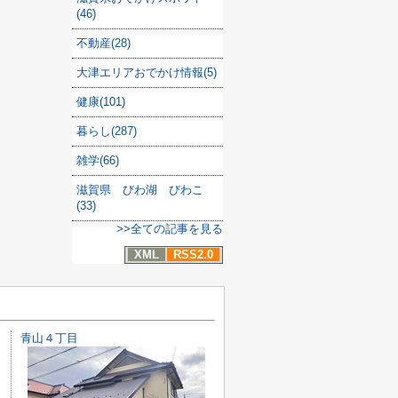
(46)
不動産(28)
大津エリアおでかけ情報(5)
健康(101)
暮らし(287)
雑学(66)
滋賀県 びわ湖 びわこ
(33)
>>全ての記事を見る
XML
RSS2.0
青山４丁目