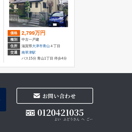
2,799万円
価格
種別
中古一戸建
住所
滋賀県
大津市
青山
４丁目
交通
南草津駅
バス15分 青山1丁目 停歩4分
お問い合わせ
0120421035