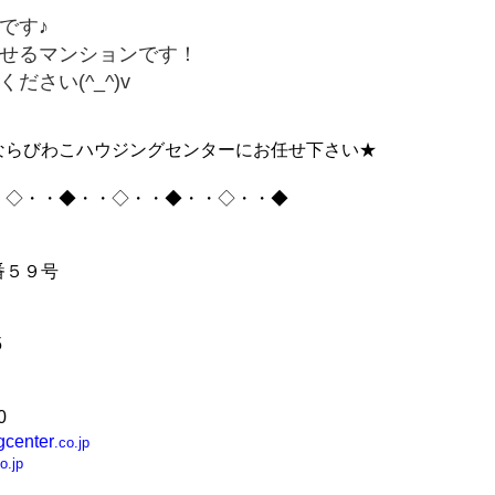
です♪
せるマンションです！
さい(^_^)v
ならびわこハウジングセンターにお任せ下さい★
・◇・・◆・・◇・・◆・・◇・・◆
番５９号
5
0
gcenter
.co.jp
o.jp