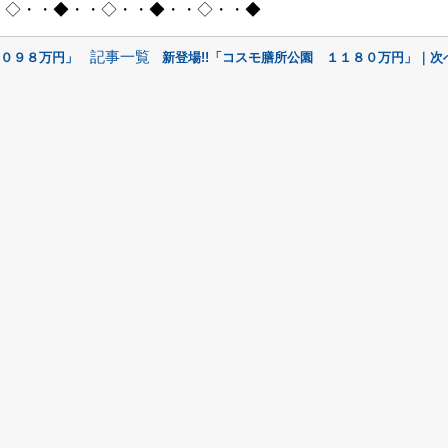
・◇・・◆・・◇・・◆・・◇・・◆
記事一覧
１０９８万円」
新登場!!「コスモ膳所公園 １１８０万円」｜次