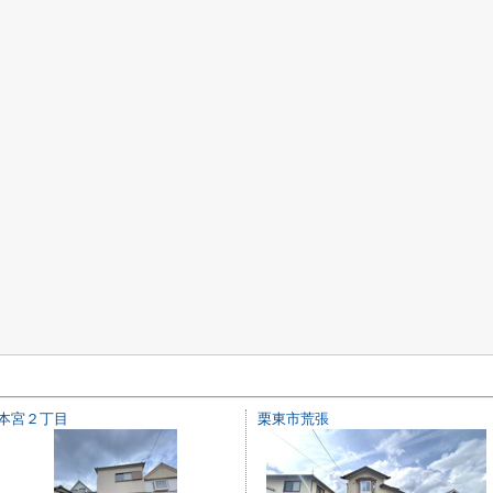
本宮２丁目
栗東市荒張