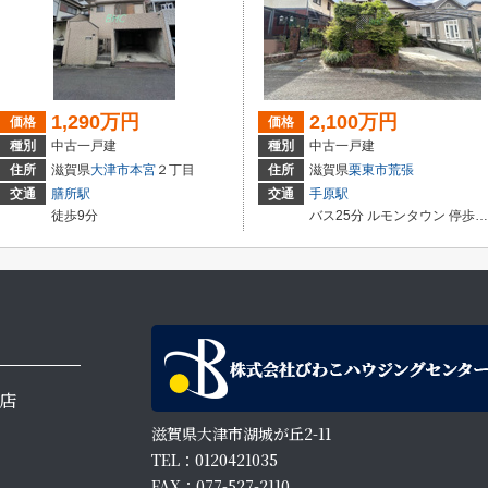
1,290万円
2,100万円
価格
価格
種別
中古一戸建
種別
中古一戸建
住所
滋賀県
大津市
本宮
２丁目
住所
滋賀県
栗東市
荒張
交通
膳所駅
交通
手原駅
徒歩9分
バス25分 ルモンタウン 停歩5分
店
滋賀県大津市湖城が丘2-11
TEL：0120421035
FAX：077-527-2110