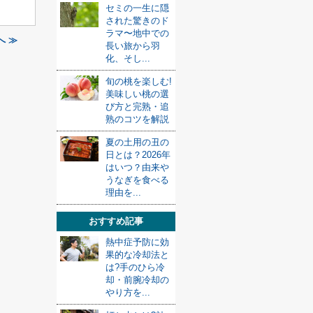
セミの一生に隠
された驚きのド
ラマ〜地中での
へ ≫
長い旅から羽
化、そし...
旬の桃を楽しむ!
美味しい桃の選
び方と完熟・追
熟のコツを解説
夏の土用の丑の
日とは？2026年
はいつ？由来や
うなぎを食べる
理由を...
おすすめ記事
熱中症予防に効
果的な冷却法と
は?手のひら冷
却・前腕冷却の
やり方を...