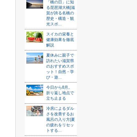
「橋の日」に知
る琵琶湖大橋|滋
賀が誇る名橋の
歴史・構造・観
光スポ...
スイカの栄養と
健康効果を徹底
解説
夏休みに親子で
訪れたい滋賀県
のおすすめスポ
ット！自然・学
び・遊...
今日から8月。
折り返し地点で
立ち止まる
冷房によるダル
さを改善するお
風呂の入り方|夏
の疲れをリセッ
トする...