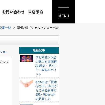
お問い合わせ
来店予約
MENU
記事一覧
>
新価格!!「シャルマンコーポ大
最新記事
へ ≫
びわ湖花火大会
の魅力を徹底解
-05-19
説|歴史・見どこ
ろ・観覧のポイ
ント
8月5日は「親孝
行の日」|今日か
らできる親孝行
5選と家族の絆
の見直し方