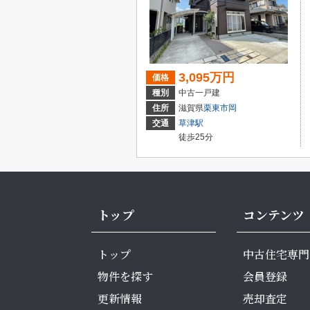
3,095万円
価格
種別
中古一戸建
住所
滋賀県
栗東市
岡
交通
草津駅
徒歩25分
トップ
コンテンツ
トップ
中古住宅専門
物件を探す
会員登録
更新情報
売却査定