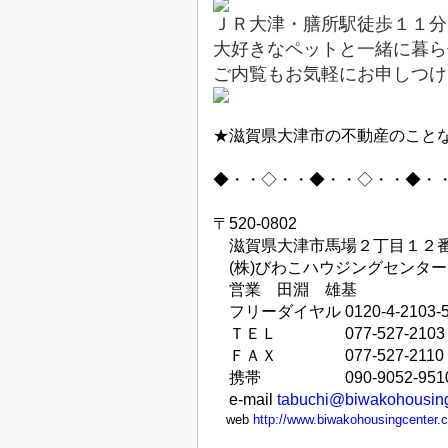
ＪＲ大津・膳所駅徒歩１１分
大好きなペットと一緒に暮ら
ご内覧もお気軽にお申しつけくだ
★滋賀県大津市の不動産のこと
◆・・◇・・◆・・◇・・◆・
〒
520-0802
滋賀県大津市馬場２丁目１２
(
株
)
びわこハウジングセンター
営業 田淵 雄基
フリーダイヤル
0120-4-2103-
ＴＥＬ
077-527-2103
ＦＡＸ
077-527-2110
携帯
090-9052-951
e-mail
tabuchi@biwakohousin
web
http://www.biwakohousingcenter.c