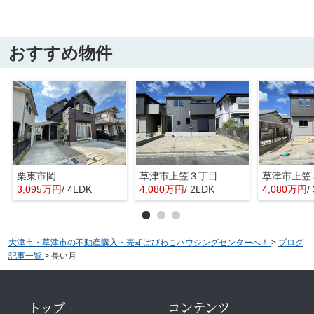
おすすめ物件
栗東市岡
草津市上笠３丁目 分譲2区画2号棟
3,095万円
/ 4LDK
4,080万円
/ 2LDK
4,080万円
/
大津市・草津市の不動産購入・売却はびわこハウジングセンターへ！
>
ブログ
記事一覧
>
長い月
トップ
コンテンツ