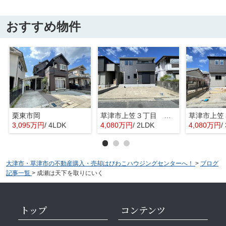
おすすめ物件
栗東市岡
草津市上笠３丁目 分譲2区画2号棟
3,095万円
/ 4LDK
4,080万円
/ 2LDK
4,080万円
/
大津市・草津市の不動産購入・売却はびわこハウジングセンターへ！
>
ブログ
記事一覧
>
成瀬は天下を取りにいく
トップ
コンテンツ