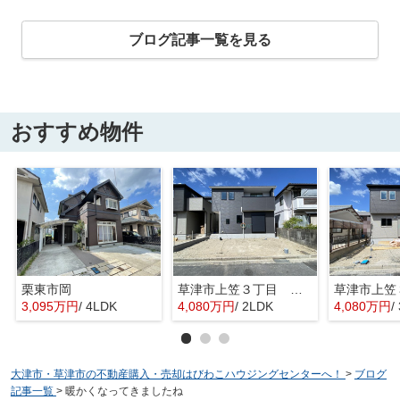
ブログ記事一覧を見る
おすすめ物件
栗東市岡
草津市上笠３丁目 分譲2区画2号棟
3,095万円
/ 4LDK
4,080万円
/ 2LDK
4,080万円
/
大津市・草津市の不動産購入・売却はびわこハウジングセンターへ！
>
ブログ
記事一覧
>
暖かくなってきましたね