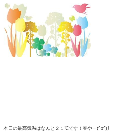
本日の最高気温はなんと２１℃です！春やー(^o^)丿