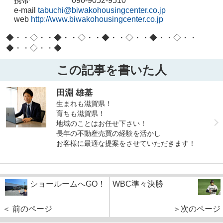
携帯 090-9052-9510
e-mail
tabuchi@biwakohousingcenter.co.jp
web
http://www.biwakohousingcenter.co.jp
◆・・◇・・◆・・◇・・◆・・◇・・◆・・◇・・
◆・・◇・・◆
この記事を書いた人
田淵 雄基
生まれも滋賀県！
育ちも滋賀県！
地域のことはお任せ下さい！
長年の不動産売買の経験を活かし
お客様に最適な提案をさせていただきます！
ショールームへGO！
WBC準々決勝
＜ 前のページ
＞次のページ