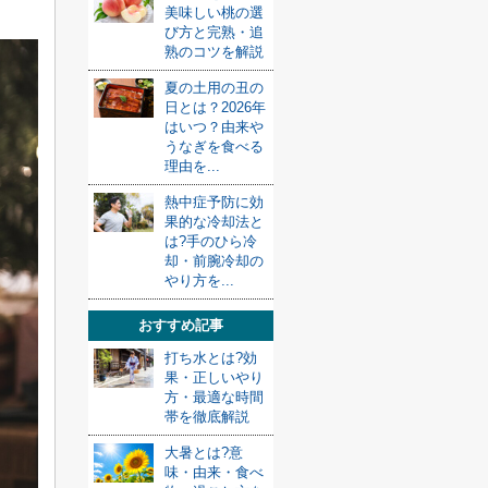
美味しい桃の選
び方と完熟・追
熟のコツを解説
夏の土用の丑の
日とは？2026年
はいつ？由来や
うなぎを食べる
理由を...
熱中症予防に効
果的な冷却法と
は?手のひら冷
却・前腕冷却の
やり方を...
おすすめ記事
打ち水とは?効
果・正しいやり
方・最適な時間
帯を徹底解説
大暑とは?意
味・由来・食べ