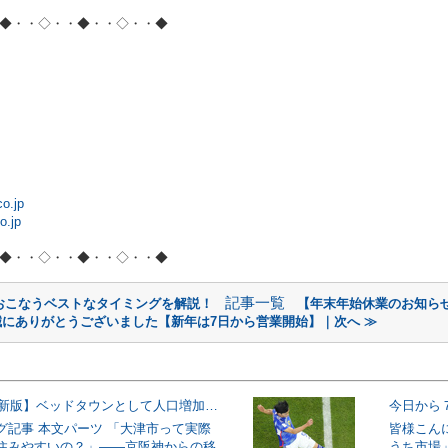
◆・・◇・・◆・・◇・・◆
o.jp
o.jp
◆・・◇・・◆・・◇・・◆
記事一覧
おこなうベストなタイミングを解説！
【年末年始休業のお知らせ】
にありがとうございました【新年は7日から営業開始】｜次へ ≫
【2026年最新版】ベッドタウンとして人口増加に成功した大津市!その理由とは一体？
今日から
グ記事 本文パーツ 「大津市って実際
皆様こん
住みやすいの？」——京阪神からの移
うち市場