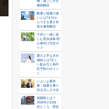
物・過ごし方を
徹底解説
酷暑と猛暑の違
いとは?今日か
らできる暑さ対
策を徹底解説
子供と一緒に楽
しむ昆虫採集!初
心者向け完全ガ
イド
夏の上手な水分
補給とは?正し
い飲み方と熱中
症予防のポイン
ト
いよいよ夏本
番！猛暑を乗り
切る涼しさ大全
祇園祭とは？
2026年の日程・
見どころ・歴史