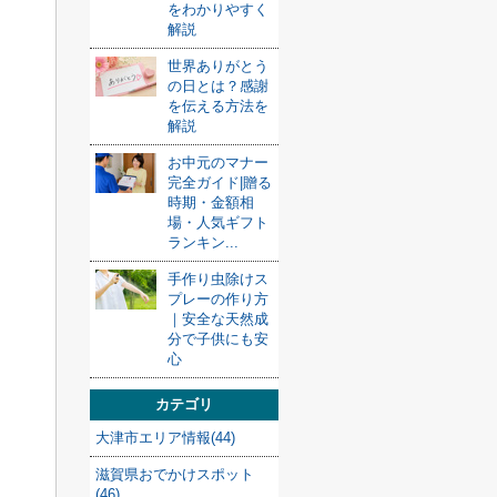
をわかりやすく
解説
世界ありがとう
の日とは？感謝
を伝える方法を
解説
お中元のマナー
完全ガイド|贈る
時期・金額相
場・人気ギフト
ランキン...
手作り虫除けス
プレーの作り方
｜安全な天然成
分で子供にも安
心
カテゴリ
大津市エリア情報(44)
滋賀県おでかけスポット
(46)