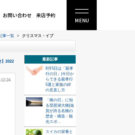
お問い合わせ
来店予約
MENU
記事一覧
>
クリスマス・イブ
最新記事
2022
8月5日は「親孝
行の日」|今日か
らできる親孝行
-12-24
5選と家族の絆
の見直し方
「橋の日」に知
る琵琶湖大橋|滋
賀が誇る名橋の
歴史・構造・観
光スポ...
スイカの栄養と