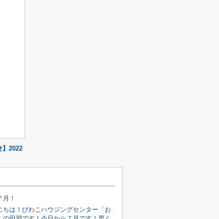
2022
７月！
にちは！びわこハウジングセンター「お
」の田淵です！今日から７月です！早く