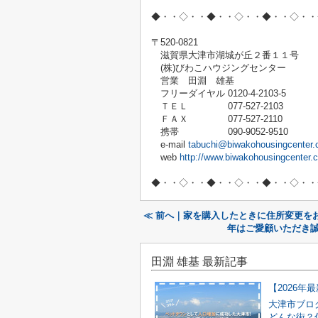
◆・・◇・・◆・・◇・・◆・・◇・・
〒
520-0821
滋賀県大津市湖城が丘２番１１号
(
株
)
びわこハウジングセンター
営業 田淵 雄基
フリーダイヤル
0120-4-2103-5
ＴＥＬ
077-527-2103
ＦＡＸ
077-527-2110
携帯
090-9052-9510
e-mail
tabuchi@biwakohousingcenter.c
web
http://www.biwakohousingcenter.c
◆・・◇・・◆・・◇・・◆・・◇・・
≪ 前へ｜家を購入したときに住所変更を
年はご愛顧いただき誠
田淵 雄基 最新記事
大津市ブロ
どんな街？