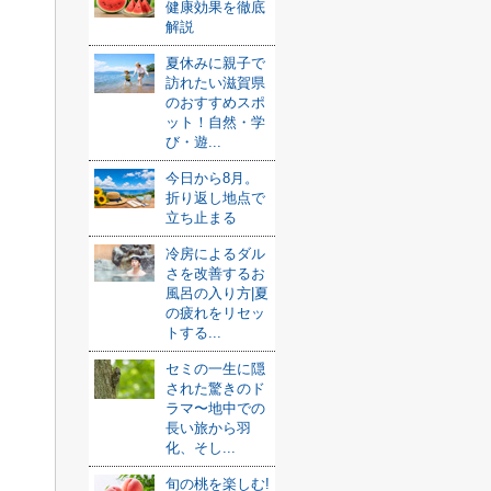
健康効果を徹底
解説
夏休みに親子で
訪れたい滋賀県
のおすすめスポ
ット！自然・学
び・遊...
今日から8月。
折り返し地点で
立ち止まる
冷房によるダル
さを改善するお
風呂の入り方|夏
の疲れをリセッ
トする...
セミの一生に隠
された驚きのド
ラマ〜地中での
長い旅から羽
化、そし...
旬の桃を楽しむ!