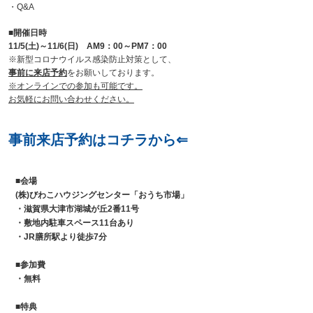
・Q&A
■
開催日時
11/5(土)～11/6(日) AM9：00～PM7：00
※新型コロナウイルス感染防止対策として、
事前に来店予約
をお願いしております。
※オンラインでの参加も可能です。
お気軽にお問い合わせください。
事前来店予約はコチラから⇐
■会場
(株)びわこハウジングセンター「おうち市場」
・滋賀県大津市湖城が丘2番11号
・敷地内駐車スペース11台あり
・JR膳所駅より徒歩7分
■
参加費
・無料
■
特典