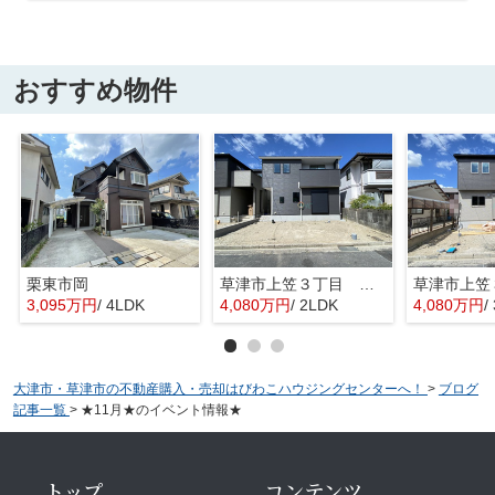
おすすめ物件
栗東市岡
草津市上笠３丁目 分譲2区画2号棟
3,095万円
/ 4LDK
4,080万円
/ 2LDK
4,080万円
/
大津市・草津市の不動産購入・売却はびわこハウジングセンターへ！
>
ブログ
記事一覧
>
★11月★のイベント情報★
トップ
コンテンツ