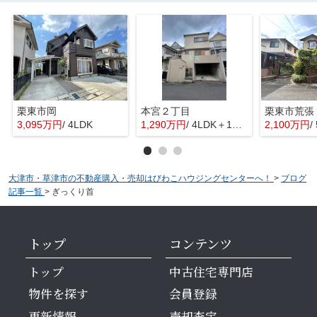
栗東市岡
本宮２丁目
栗東市荒張
3,095万円
/ 4LDK
1,290万円
/ 4LDK＋1S(納戸)
2,100万円
/
大津市・草津市の不動産購入・売却はびわこハウジングセンターへ！
>
ブログ
記事一覧
>
ぎっくり首
トップ
コンテンツ
トップ
中古住宅専門店
物件を探す
会員登録
更新情報
売却査定