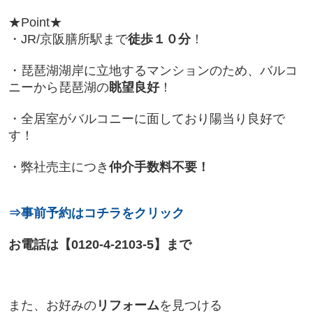
★Point★
・JR/京阪膳所駅まで
徒歩１０分
！
・琵琶湖湖岸に立地するマンションのため、バルコ
ニーから琵琶湖の
眺望良好
！
・全居室がバルコニーに面しており陽当り良好で
す！
・弊社売主につき
仲介手数料不要！
⇒事前予約はコチラをクリック
お電話は【0120-4-2103-5】まで
また、お好みの
リフォーム
を見つける