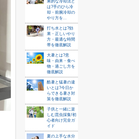
果的な冷却法と
は?手のひら冷
却・前腕冷却の
やり方を...
打ち水とは?効
果・正しいやり
方・最適な時間
帯を徹底解説
大暑とは?意
味・由来・食べ
物・過ごし方を
徹底解説
酷暑と猛暑の違
いとは?今日か
らできる暑さ対
策を徹底解説
子供と一緒に楽
しむ昆虫採集!初
心者向け完全ガ
イド
夏の上手な水分