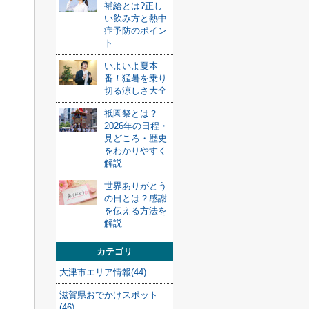
補給とは?正し
い飲み方と熱中
症予防のポイン
ト
いよいよ夏本
番！猛暑を乗り
切る涼しさ大全
祇園祭とは？
2026年の日程・
見どころ・歴史
をわかりやすく
解説
世界ありがとう
の日とは？感謝
を伝える方法を
解説
カテゴリ
大津市エリア情報(44)
滋賀県おでかけスポット
(46)