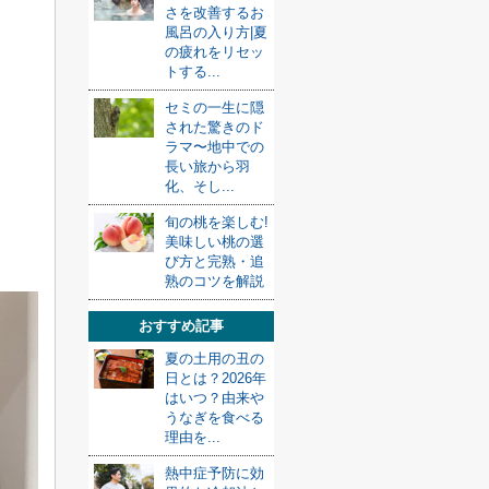
さを改善するお
風呂の入り方|夏
の疲れをリセッ
トする...
セミの一生に隠
された驚きのド
ラマ〜地中での
長い旅から羽
化、そし...
旬の桃を楽しむ!
美味しい桃の選
び方と完熟・追
熟のコツを解説
おすすめ記事
夏の土用の丑の
日とは？2026年
はいつ？由来や
うなぎを食べる
理由を...
熱中症予防に効