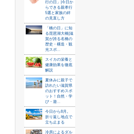
行の日」|今日か
らできる親孝行
5選と家族の絆
の見直し方
「橋の日」に知
る琵琶湖大橋|滋
賀が誇る名橋の
歴史・構造・観
光スポ...
スイカの栄養と
健康効果を徹底
解説
夏休みに親子で
訪れたい滋賀県
のおすすめスポ
ット！自然・学
び・遊...
今日から8月。
折り返し地点で
立ち止まる
冷房によるダル