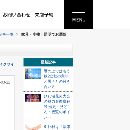
お問い合わせ
来店予約
MENU
記事一覧
>
家具・小物・照明でお洒落
最新記事
イクサイ
暦の上ではもう
秋?立秋の意味
と暑さとの付き
-03-12
合い方
びわ湖花火大会
の魅力を徹底解
説|歴史・見どこ
ろ・観覧のポイ
ント
8月5日は「親孝