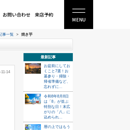
お問い合わせ
来店予約
MENU
記事一覧
>
焼き芋
最新記事
お盆前にしてお
くこと7選！お
-11-14
墓参り・掃除・
帰省準備など、
忘れずに...
令和8年8月8日
は「8」が並ぶ
特別な日！末広
がりの「八」に
込められ...
暦の上ではもう