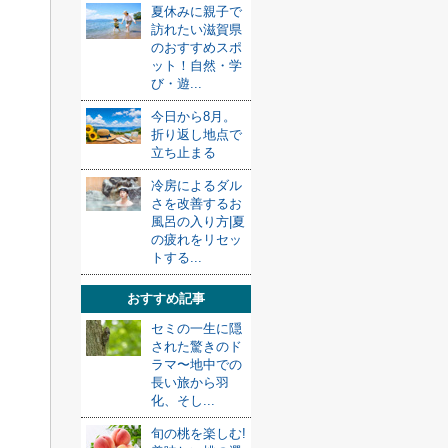
夏休みに親子で
訪れたい滋賀県
のおすすめスポ
ット！自然・学
び・遊...
今日から8月。
折り返し地点で
立ち止まる
冷房によるダル
さを改善するお
風呂の入り方|夏
の疲れをリセッ
トする...
おすすめ記事
セミの一生に隠
された驚きのド
ラマ〜地中での
長い旅から羽
化、そし...
旬の桃を楽しむ!