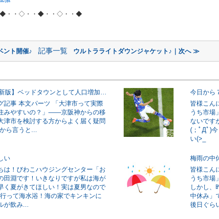
◆・・◇・・◆・・◇・・◆
記事一覧
ベント開催♪
ウルトラライトダウンジャケット♪｜次へ ≫
【2026年最新版】ベッドタウンとして人口増加に成功した大津市!その理由とは一体？
今日から
グ記事 本文パーツ 「大津市って実際
皆様こん
住みやすいの？」——京阪神からの移
うち市場
大津市を検討する方からよく届く疑問
ないです
から言うと...
(；ﾟДﾟ
い(>_
しい
梅雨の中
ちは！びわこハウジングセンター「お
皆様こん
の田淵です！いきなりですが私は海が
うち市場
早く夏がきてほしい！実は夏男なので
しかし、昨
/海に行って海水浴！海の家でキンキンに
中休み」
が飲み...
後日ぐらい