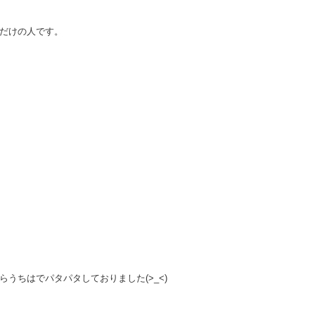
だけの人です。
うちはでパタパタしておりました(>_<)