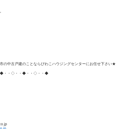
。
市の中古戸建のことならびわこハウジングセンターにお任せ下さい★
◆・・◇・・◆・・◇・・◆
o.jp
o.jp