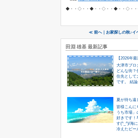
◆・・◇・・◆・・◇・・◆・・◇・・
≪ 前へ｜お家探しの秋♪イ
田淵 雄基 最新記事
大津市ブロ
どんな街？
住先として
です。 結論
夏が待ち遠
皆様こんに
うち市場」
好きです！
す(^_^)
冷えたビール