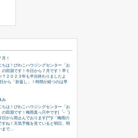
７月！
にちは！びわこハウジングセンター「お
」の田淵です！今日から７月です！早く
か？２０２３年も半分終わりましたよ
)今日から「折返し」！時間が経つのは早
休み
にちは！びわこハウジングセンター「お
」の田淵です！梅雨真っ只中です(゜-゜)
日から雨止んでおります(^^)/「梅雨の
ですね！天気予報を見ていると明日、明
まで...