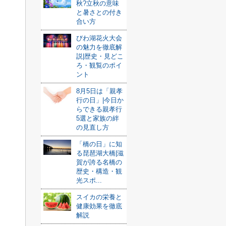
秋?立秋の意味
と暑さとの付き
合い方
びわ湖花火大会
の魅力を徹底解
説|歴史・見どこ
ろ・観覧のポイ
ント
8月5日は「親孝
行の日」|今日か
らできる親孝行
5選と家族の絆
の見直し方
「橋の日」に知
る琵琶湖大橋|滋
賀が誇る名橋の
歴史・構造・観
光スポ...
スイカの栄養と
健康効果を徹底
解説