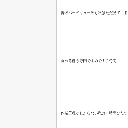
普段バーベキュー等も私はただ見ている
食べるほう専門ですので！(^-^)笑
作業工程がわからない私は３時間ひたすら