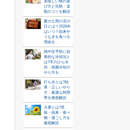
美味しい桃の選
び方と完熟・追
熟のコツを解説
夏の土用の丑の
日とは？2026年
はいつ？由来や
うなぎを食べる
理由を...
熱中症予防に効
果的な冷却法と
は?手のひら冷
却・前腕冷却の
やり方を...
打ち水とは?効
果・正しいやり
方・最適な時間
帯を徹底解説
大暑とは?意
味・由来・食べ
物・過ごし方を
徹底解説