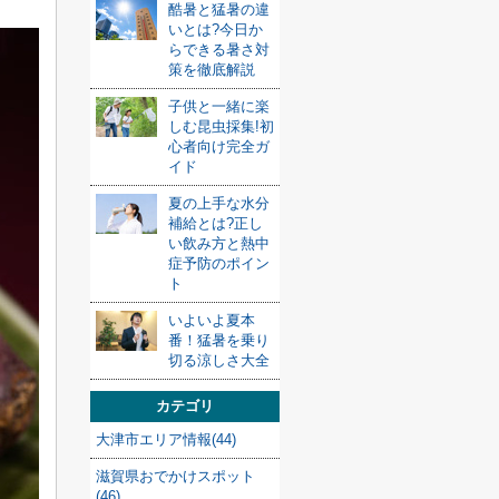
酷暑と猛暑の違
いとは?今日か
らできる暑さ対
策を徹底解説
子供と一緒に楽
しむ昆虫採集!初
心者向け完全ガ
イド
夏の上手な水分
補給とは?正し
い飲み方と熱中
症予防のポイン
ト
いよいよ夏本
番！猛暑を乗り
切る涼しさ大全
カテゴリ
大津市エリア情報(44)
滋賀県おでかけスポット
(46)