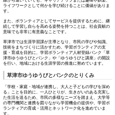
線から退いていても、キャリアアップまたは
趣味
や
娯楽
、
ライフワーク
として何かを学び続けることに価値がありま
す。
また、
ボランティア
として
サービス
を提供するために、継
続して学習し自らを高める姿勢を持つことは、社会貢献の
意味でも非常に有意義なことです。
草津市では生涯学習課が主導となり、市民の学びや知識、
技術をまちづくりに活かすため、学習ボランティアの支
援・育成を目的に、学習ボランティア人材登録バンク「草
津市ゆうゆうびとバンク」や「ゆうゆうびと講座」の開設
を行い、地域における生涯学習の推進に努めています。
草津市ゆうゆうびとバンクのとりくみ
「学校・家庭・地域が連携し、大人と子どもの学びを深め
る」ことを目的に、一人ひとりが、生きがいのある充実し
た生活を送るため、市民の多様なニーズを踏まえ、大学等
の専門機関と連携を図りながら学習機会の提供や、学習ボ
ランティアの育成・活用とネットワーク化を進めていま
す。