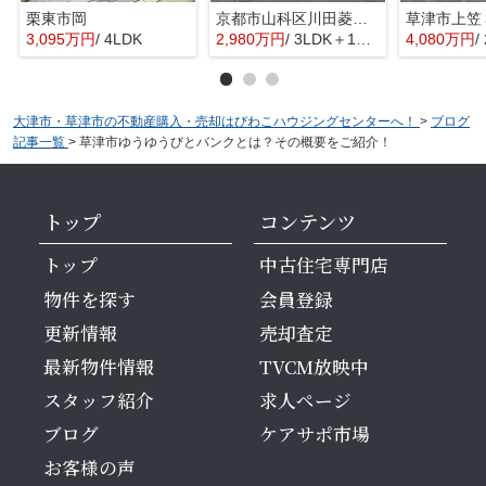
栗東市岡
京都市山科区川田菱尾田
3,095万円
/ 4LDK
2,980万円
/ 3LDK＋1S(納戸)
4,080万円
/
大津市・草津市の不動産購入・売却はびわこハウジングセンターへ！
>
ブログ
記事一覧
>
草津市ゆうゆうびとバンクとは？その概要をご紹介！
トップ
コンテンツ
トップ
中古住宅専門店
物件を探す
会員登録
更新情報
売却査定
最新物件情報
TVCM放映中
スタッフ紹介
求人ページ
ブログ
ケアサポ市場
お客様の声