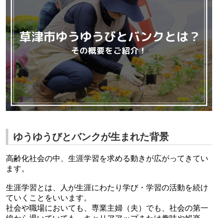
ゆうゆうびとバンクが生まれた背景
高齢化社会の中、生涯学習を求める動きが広がってきてい
ます。
生涯学習とは、
人
が生涯にわたり
学び
・
学習
の
活動
を続け
ていくことをいいます。
社会
や
職場
においても、専業主婦（夫）でも、社会の第一