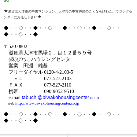
★
滋賀県大津市の中古マンション、大津市の中古戸建のことならびわこハウジングセ
★
ンターにお任せ下さい
◆・・◇・・◆・・◇・・◆・・◇・・◆・・◇・・
◆・・◇・・◆
〒
520-0802
滋賀県大津市馬場２丁目１２番５９号
(
株
)
びわこハウジングセンター
営業 田淵 雄基
フリーダイヤル
0120-4-2103-5
ＴＥＬ
077-527-2103
ＦＡＸ
077-527-2110
携帯
090-9052-9510
e-mail
tabuchi@biwakohousingcenter
.co.jp
web
http://www.biwakohousingcenter.co.jp
◆・・◇・・◆・・◇・・◆・・◇・・◆・・◇・・
◆・・◇・・◆