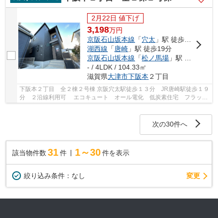
2月22日 値下げ
3,198
万
円
京阪石山坂本線
「
穴太
」駅 徒歩11分
湖西線
「
唐崎
」駅 徒歩19分
京阪石山坂本線
「
松ノ馬場
」駅 徒歩13分
- / 4LDK / 104.33㎡
滋賀県
大津市
下阪本
２丁目
下阪本２丁目 全２棟２号棟 京阪穴太駅徒歩１３分 JR唐崎駅徒歩１９
分 ２沿線利用可 エコキュート オール電化 低炭素住宅 フラット
35ｓ対応 駐車２台可 全室南向き 日当たり...
次の30件へ
31
1～30
該当物件数
件
件を表示
変更
絞り込み条件：
なし