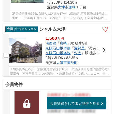
- / 2LDK / 114.20㎡
滋賀県
大津市
唐崎
１丁目
JR唐崎駅徒歩12分/京阪穴太駅徒歩17分 2沿線利用可 国道161号線に
面す 二方道路 駐車スペース2台分 トイレ2ヶ所あり 全居室6帖以
上・収納付き
シャルム大津
売買 | 中古マンション
1,500
万
円
湖西線
「
唐崎
」駅 徒歩5分
京阪石山坂本線
「
滋賀里
」駅 徒歩10分
京阪石山坂本線
「
穴太
」駅 徒歩20分
2階 / 3LDK / 82.35㎡
滋賀県
大津市
蓮池町
JR唐崎駅徒歩5分 京阪滋賀里駅徒歩10分 ２沿線利用可能 7階建ての2
階部分 南東角部屋につき陽当り・通風良好です ２面バルコニー 全居
室６帖以上の広々とした3LDKの間取り 周辺商...
会員物件
会員登録をして限定物件を見る