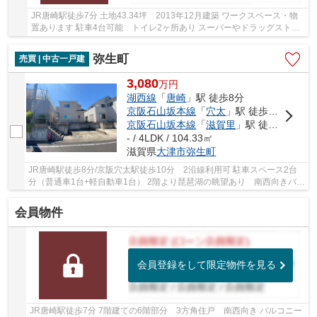
JR唐崎駅徒歩7分 土地43.34坪 2013年12月建築 ワークスペース・物
置あります 駐車4台可能 トイレ2ヶ所あり スーパーやドラッグストア
至近で生活便利です
弥生町
売買 | 中古一戸建
3,080
万
円
湖西線
「
唐崎
」駅 徒歩8分
京阪石山坂本線
「
穴太
」駅 徒歩10分
京阪石山坂本線
「
滋賀里
」駅 徒歩15分
- / 4LDK / 104.33㎡
滋賀県
大津市
弥生町
JR唐崎駅徒歩8分/京阪穴太駅徒歩10分 2沿線利用可 駐車スペース2台
分（普通車1台+軽自動車1台） 2階より琵琶湖の眺望あり 南西向きバル
コニー 【2026年3月改装済み） クロス一部貼...
会員物件
会員登録をして限定物件を見る
JR唐崎駅徒歩7分 7階建ての6階部分 3方角住戸 南西向き バルコニー