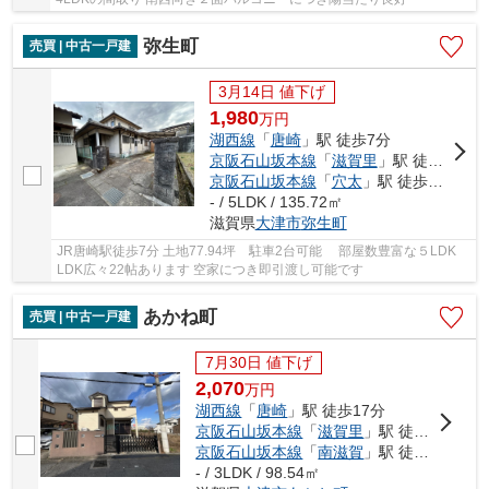
弥生町
売買 | 中古一戸建
3月14日 値下げ
1,980
万
円
湖西線
「
唐崎
」駅 徒歩7分
京阪石山坂本線
「
滋賀里
」駅 徒歩15分
京阪石山坂本線
「
穴太
」駅 徒歩14分
- / 5LDK / 135.72㎡
滋賀県
大津市
弥生町
JR唐崎駅徒歩7分 土地77.94坪 駐車2台可能 部屋数豊富な５LDK
LDK広々22帖あります 空家につき即引渡し可能です
あかね町
売買 | 中古一戸建
7月30日 値下げ
2,070
万
円
湖西線
「
唐崎
」駅 徒歩17分
京阪石山坂本線
「
滋賀里
」駅 徒歩8分
京阪石山坂本線
「
南滋賀
」駅 徒歩11分
- / 3LDK / 98.54㎡