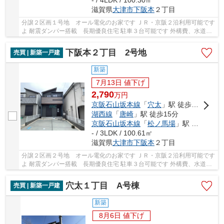
滋賀県
大津市
下阪本
２丁目
分譲２区画１号地 オール電化のお家です ＪＲ・京阪２沿利用可能です
よ 耐震ダンパー搭載 長期優良住宅 駐車３台可能です 外構費、水道負
担金等込みの価格です
下阪本２丁目 2号地
売買 | 新築一戸建
新築
7月13日 値下げ
2,790
万
円
京阪石山坂本線
「
穴太
」駅 徒歩7分
湖西線
「
唐崎
」駅 徒歩15分
京阪石山坂本線
「
松ノ馬場
」駅 徒歩16分
- / 3LDK / 100.61㎡
滋賀県
大津市
下阪本
２丁目
分譲２区画２号地 オール電化のお家です ＪＲ・京阪２沿利用可能です
よ 耐震ダンパー搭載 長期優良住宅 駐車３台可能です 外構費、水道負
担金等込みの価格です
穴太１丁目 A号棟
売買 | 新築一戸建
新築
8月6日 値下げ