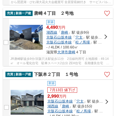
から琵琶湖・びわ湖大花火大会鑑賞可 全居室収納付き サービスバルコ
ニーあり 周辺環境充実しています
唐崎４丁目 ２号地
売買 | 新築一戸建
新築
4,490
万
円
湖西線
「
唐崎
」駅 徒歩9分
京阪石山坂本線
「
穴太
」駅 徒歩11分
京阪石山坂本線
「
松ノ馬場
」駅 徒歩20分
- / 4LDK / 100.60㎡
滋賀県
大津市
唐崎
４丁目
JR唐崎駅徒歩9分/京阪穴太駅徒歩11分 2沿線利用可 土地面積：49.14
㎡ オール電化住宅 駐車スペース2台分 ZEH住宅 長期優良住宅 太
陽光発電システム6.09kw 蓄電池7.4kw エコキュ...
下阪本２丁目 １号地
売買 | 新築一戸建
新築
7月13日 値下げ
2,990
万
円
京阪石山坂本線
「
穴太
」駅 徒歩7分
湖西線
「
唐崎
」駅 徒歩15分
京阪石山坂本線
「
松ノ馬場
」駅 徒歩16分
- / 4LDK / 100.30㎡