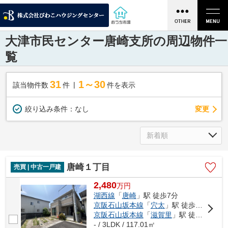
大津市民センター唐崎支所の周辺物件一
覧
31
1～30
該当物件数
件
件を表示
変更
絞り込み条件：
なし
唐崎１丁目
売買 | 中古一戸建
2,480
万
円
湖西線
「
唐崎
」駅 徒歩7分
京阪石山坂本線
「
穴太
」駅 徒歩20分
京阪石山坂本線
「
滋賀里
」駅 徒歩22分
- / 3LDK / 117.01㎡