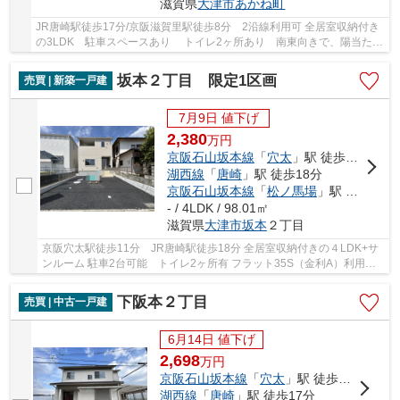
滋賀県
大津市
あかね町
JR唐崎駅徒歩17分/京阪滋賀里駅徒歩8分 2沿線利用可 全居室収納付き
の3LDK 駐車スペースあり トイレ2ヶ所あり 南東向きで、陽当た
り・通風良好です 2025年12月リフォーム完成済み
坂本２丁目 限定1区画
売買 | 新築一戸建
7月9日 値下げ
2,380
万
円
京阪石山坂本線
「
穴太
」駅 徒歩11分
湖西線
「
唐崎
」駅 徒歩18分
京阪石山坂本線
「
松ノ馬場
」駅 徒歩13分
- / 4LDK / 98.01㎡
滋賀県
大津市
坂本
２丁目
京阪穴太駅徒歩11分 JR唐崎駅徒歩18分 全居室収納付きの４LDK+サ
ンルーム 駐車2台可能 トイレ2ヶ所有 フラット35S（金利A）利用可
能
下阪本２丁目
売買 | 中古一戸建
6月14日 値下げ
2,698
万
円
京阪石山坂本線
「
穴太
」駅 徒歩13分
湖西線
「
唐崎
」駅 徒歩17分