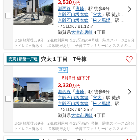
3,530
万
円
湖西線
「
唐崎
」駅 徒歩9分
京阪石山坂本線
「
穴太
」駅 徒歩6分
京阪石山坂本線
「
松ノ馬場
」駅 徒歩21分
- / 3LDK / 91.12㎡
滋賀県
大津市
唐崎
４丁目
JR唐崎駅徒歩9分 2沿線利用可 全23区画のA号棟 駐車スペース2台分
トイレ2ヶ所あり LD床暖房あり 子育てファミリーにオススメのエ
リアです
穴太１丁目 T号棟
売買 | 新築一戸建
新築
8月6日 値下げ
3,330
万
円
湖西線
「
唐崎
」駅 徒歩9分
京阪石山坂本線
「
穴太
」駅 徒歩6分
京阪石山坂本線
「
松ノ馬場
」駅 徒歩21分
- / 3LDK / 94.35㎡
滋賀県
大津市
唐崎
４丁目
JR唐崎駅徒歩9分 2沿線利用可 全23区画のT号棟 駐車スペース2台分
トイレ2ヶ所あり LD床暖房あり 子育てファミリーにオススメのエ
リアです