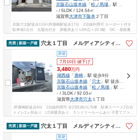
京阪石山坂本線
「
松ノ馬場
」駅 徒歩13分
- / 5LDK / 124.54㎡
滋賀県
大津市
下阪本
２丁目
京阪穴太駅徒歩13分/JR唐崎駅徒歩17分 2沿線利用可 カーポート付き
駐車場1台分 太陽光付き 床暖房あり LDK広々20.3帖 SIC・屋根裏収
納など収納スペース充実 【令和7年12月初旬リフ...
穴太１丁目 メルディアシティ唐崎L号棟
売買 | 新築一戸建
新築
7月10日 値下げ
3,480
万
円
湖西線
「
唐崎
」駅 徒歩9分
京阪石山坂本線
「
穴太
」駅 徒歩6分
京阪石山坂本線
「
松ノ馬場
」駅 徒歩21分
- / 3LDK / 92.03㎡
滋賀県
大津市
穴太
１丁目
JR唐崎駅徒歩9分 2沿線利用可 全23区画のL号棟 駐車スペース2台分
トイレ2ヶ所あり LD床暖房あり ランドリールームあり 子育てファミ
リーにオススメのエリアです
穴太１丁目 メルディアシティ唐崎M号棟
売買 | 新築一戸建
新築