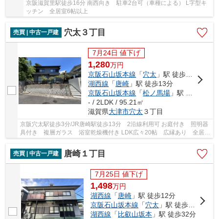
京阪滋賀里駅徒歩16分 南西向き 駐車2台可（車種による） L字型キ
ッチン 全居室6帖以上
穴太３丁目
売買 | 中古一戸建
7月24日 値下げ
1,280
万
円
京阪石山坂本線
「
穴太
」駅 徒歩3分
湖西線
「
唐崎
」駅 徒歩13分
京阪石山坂本線
「
松ノ馬場
」駅 徒歩21分
- / 2LDK / 95.21㎡
滋賀県
大津市
穴太
３丁目
京阪穴太駅徒歩3分/JR唐崎駅徒歩13分 2沿線利用可 お庭付き 照明器
具付き 複層ガラス 浴室乾燥機付き LDK広々20帖 広縁あり 全居室
6帖以上 空家につき即引き渡し可能です
唐崎１丁目
売買 | 中古一戸建
7月25日 値下げ
1,498
万
円
湖西線
「
唐崎
」駅 徒歩12分
京阪石山坂本線
「
穴太
」駅 徒歩17分
湖西線
「
比叡山坂本
」駅 徒歩32分