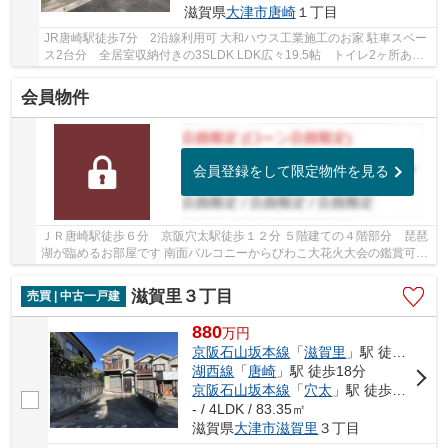
滋賀県
大津市
唐崎
１丁目
JR唐崎駅徒歩7分 2沿線利用可 大和ハウス工業施工のお家 駐車スペー
ス2台分 全居室収納付きの3SLDK LDK広々19.5帖 トイレ2ヶ所あ
り 二面バルコニー
会員物件
会員登録をして限定物件を見る
ＪＲ唐崎駅徒歩６分 京阪穴太駅徒歩１２分 ５階建ての４階部分 琵琶
湖が臨めるお部屋です 南面バルコニーからびわこ大花火大会の鑑賞可能
全居室収納付き３ＬＤＫの間取りです
滋賀里３丁目
売買 | 中古一戸建
880
万
円
京阪石山坂本線
「
滋賀里
」駅 徒歩16分
湖西線
「
唐崎
」駅 徒歩18分
京阪石山坂本線
「
穴太
」駅 徒歩18分
- / 4LDK / 83.35㎡
滋賀県
大津市
滋賀里
３丁目