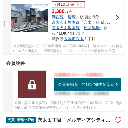
7月10日 値下げ
3,380
万
円
湖西線
「
唐崎
」駅 徒歩9分
京阪石山坂本線
「
穴太
」駅 徒歩6分
京阪石山坂本線
「
松ノ馬場
」駅 徒歩21分
- / 4LDK / 91.73㎡
滋賀県
大津市
穴太
１丁目
JR唐崎駅徒歩9分 2沿線利用可 全23区画のM号棟 駐車スペース2台分
トイレ2ヶ所あり LD床暖房あり 玄関・リビング上部吹抜け 子育てフ
ァミリーにオススメのエリアです
会員物件
会員登録をして限定物件を見る
京阪滋賀里駅徒歩7分 2沿線利用可 土地面積：104.52㎡ 7LDK 徒歩
圏内の周辺商業施設が充実していて、生活に便利です。
穴太１丁目 メルディアシティ唐崎R号棟
売買 | 新築一戸建