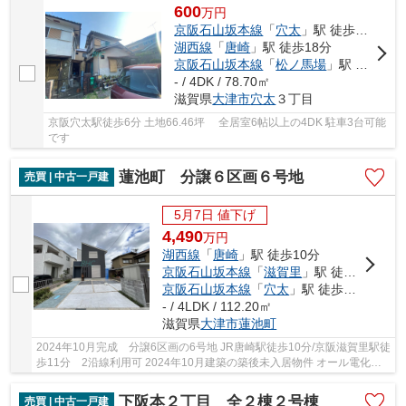
600
万
円
京阪石山坂本線
「
穴太
」駅 徒歩6分
湖西線
「
唐崎
」駅 徒歩18分
京阪石山坂本線
「
松ノ馬場
」駅 徒歩25分
- / 4DK / 78.70㎡
滋賀県
大津市
穴太
３丁目
京阪穴太駅徒歩6分 土地66.46坪 全居室6帖以上の4DK 駐車3台可能
です
蓮池町 分譲６区画６号地
売買 | 中古一戸建
5月7日 値下げ
4,490
万
円
湖西線
「
唐崎
」駅 徒歩10分
京阪石山坂本線
「
滋賀里
」駅 徒歩11分
京阪石山坂本線
「
穴太
」駅 徒歩21分
- / 4LDK / 112.20㎡
滋賀県
大津市
蓮池町
2024年10月完成 分譲6区画の6号地 JR唐崎駅徒歩10分/京阪滋賀里駅徒
歩11分 2沿線利用可 2024年10月建築の築後未入居物件 オール電化住
宅 ZEH 長期優良住宅 太陽光発電 駐車2台可...
下阪本２丁目 全２棟２号棟
売買 | 中古一戸建