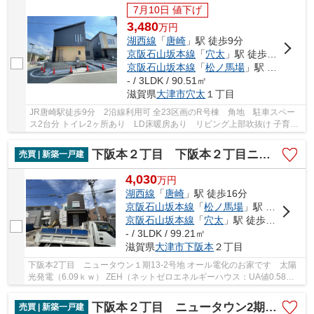
7月10日 値下げ
3,480
万
円
湖西線
「
唐崎
」駅 徒歩9分
京阪石山坂本線
「
穴太
」駅 徒歩6分
京阪石山坂本線
「
松ノ馬場
」駅 徒歩21分
- / 3LDK / 90.51㎡
滋賀県
大津市
穴太
１丁目
JR唐崎駅徒歩9分 2沿線利用可 全23区画のR号棟 角地 駐車スペー
ス2台分 トイレ2ヶ所あり LD床暖房あり リビング上部吹抜け 子育て
ファミリーにオススメのエリアです
下阪本２丁目 下阪本２丁目ニュータウン1期13-2号地
売買 | 新築一戸建
4,030
万
円
湖西線
「
唐崎
」駅 徒歩16分
京阪石山坂本線
「
松ノ馬場
」駅 徒歩12分
京阪石山坂本線
「
穴太
」駅 徒歩14分
- / 3LDK / 99.21㎡
滋賀県
大津市
下阪本
２丁目
下阪本2丁目 ニュータウン１期13-2号地 オール電化のお家です 太陽
光発電（6.09ｋｗ） ZEH（ネットゼロエネルギーハウス：UA値0.58）
長期優良住宅(耐震等級3取得） 制震装置（TRC...
下阪本２丁目 ニュータウン2期7号地
売買 | 新築一戸建