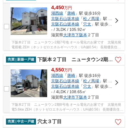
4,450
万
円
湖西線
「
唐崎
」駅 徒歩16分
京阪石山坂本線
「
松ノ馬場
」駅 徒歩12分
京阪石山坂本線
「
穴太
」駅 徒歩14分
- / 3LDK / 105.92㎡
滋賀県
大津市
下阪本
２丁目
下阪本2丁目 ニュータウン2期7号地 オール電化のお家です 太陽光発
電搭載 ZEH（ネットゼロエネルギーハウス：UA値0.54） 長期優良住宅
(耐震等級3取得） 制震装置（TRCダンパー） 駐...
下阪本２丁目 ニュータウン2期8号地
売買 | 新築一戸建
4,550
万
円
湖西線
「
唐崎
」駅 徒歩16分
京阪石山坂本線
「
松ノ馬場
」駅 徒歩12分
京阪石山坂本線
「
穴太
」駅 徒歩14分
- / 4LDK / 108.65㎡
滋賀県
大津市
下阪本
２丁目
下阪本2丁目 ニュータウン2期8号地 オール電化のお家です 太陽光発
電5.6kw ZEH（ネットゼロエネルギーハウス：UA値0.56） 長期優良住宅
(耐震等級3取得） 制震装置（TRCダンパー） ...
穴太３丁目
売買 | 中古一戸建