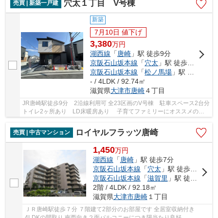
穴太１丁目 V号棟
売買 | 新築一戸建
新築
7月10日 値下げ
3,380
万
円
湖西線
「
唐崎
」駅 徒歩9分
京阪石山坂本線
「
穴太
」駅 徒歩6分
京阪石山坂本線
「
松ノ馬場
」駅 徒歩21分
- / 4LDK / 92.74㎡
滋賀県
大津市
唐崎
４丁目
JR唐崎駅徒歩9分 2沿線利用可 全23区画のV号棟 駐車スペース2台分
トイレ2ヶ所あり LD床暖房あり 子育てファミリーにオススメのエ
リアです
ロイヤルフラッツ唐崎
売買 | 中古マンション
1,450
万
円
湖西線
「
唐崎
」駅 徒歩7分
京阪石山坂本線
「
穴太
」駅 徒歩18分
京阪石山坂本線
「
滋賀里
」駅 徒歩18分
2階 / 4LDK / 92.18㎡
滋賀県
大津市
唐崎
１丁目
ＪＲ唐崎駅徒歩７分 ７階建て2部分のお部屋です 全居室収納付き
4LDKの間取り 南西向き２面バルコニーにつき陽当たり良好