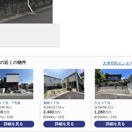
の近くの物件
大津市民センタ
１丁目 T号棟
唐崎１丁目
穴太３丁目
/94.35㎡
3LDK/117.01㎡
2LDK/95.21㎡
30
2,480
1,280
万円
万円
万円
7m／13分
約949m／12分
約1044m／14分
詳細を見る
詳細を見る
詳細を見る