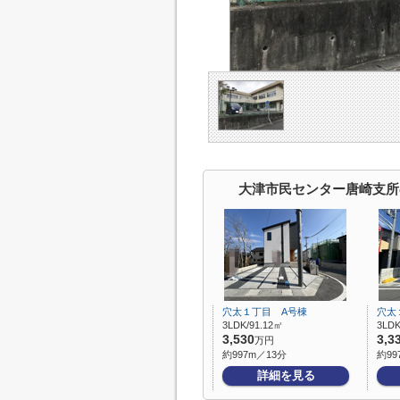
大津市民センター唐崎支所
穴太１丁目 A号棟
穴太
3LDK/91.12㎡
3LDK
3,530
3,3
万円
約997m／13分
約99
詳細を見る