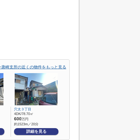
ー唐崎支所の近くの物件をもっと見る
穴太３丁目
4DK/78.70㎡
600
万円
約1523m／20分
詳細を見る