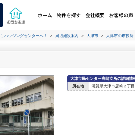
ホーム
物件を探す
会社概要
お客様の声
わこハウジングセンターへ！
>
周辺施設案内
>
大津市
>
大津市の市役所
大津市民センター唐崎支所の詳細情
所在地
滋賀県大津市唐崎２丁目1